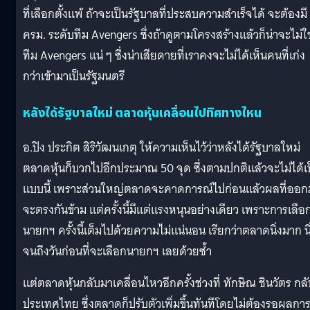
ที่เลือกตั้งแพ้ ถ้าจะเป็นรัฐบาลที่ประสบความสำเร็จได้ จะต้องมี
ครม. ระดับทีม Avengers ซึ่งถ้าดูตามโครงสร้างแล้วก็น่าจะไม่ใช
ทีม Avengers แน่ ๆ ซึ่งน่าเสียดายที่เราคงจะไม่ได้เห็นคนที่เก่ง
กว่าเข้ามาเป็นรัฐมนตรี
หลังได้รัฐบาลใหม่ ตลาดหุ้นเคลื่อนไปทิศทางไหน
อ.ปิง ประกิต สิริวัฒนเกตุ ให้ความเห็นไว้ว่าหลังได้รัฐบาลใหม่
ตลาดหุ้นก็บวกไปอีกประมาณ 50 จุด ซึ่งตามปกติแล้วจะไม่ได้เ
แบบนี้ เพราะส่วนใหญ่ตลาดจะคาดการณ์ไปก่อนแล้วผลที่ออก
จะตรงกันข้าม แต่ครั้งนี้มีแต่แรงหนุนอย่างเดียว เพราะการเลือ
นายกฯ ครั้งนี้เต็มไปด้วยความไม่แน่นอน เรียกว่าตลาดนิ่งมาก นิ
จนถึงวันก่อนที่จะเลือกนายกฯ เลยด้วยซ้ำ
แต่ตลาดหุ้นกลับมาเคลื่อนไหวอีกครั้งช่วงที่ ทักษิณ ชินวัตร กล
ประเทศไทย ซึ่งตลาดก็ปรับตัวเพิ่มขึ้นทันทีโดยไม่ต้องรอผลกา