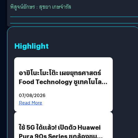
พิสูจน์อักษร : สุชยา เกษจำรัส
Highlight
อายิโนะโมะโต๊ะ เผยยุทธศาสตร์
Food Technology ชูเทคโนโลยี
“AminoScience” เจาะอินไซต์ผู้
07/08/2026
บริโภคและ B2B
Read More
ใช้ 5G ได้แล้ว! เปิดตัว Huawei
Pura 90s Series ชูกล้องซูม