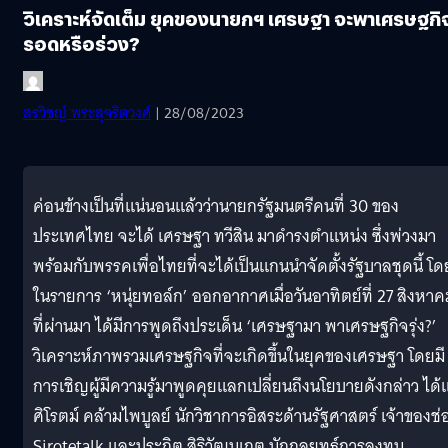
วิเคราะห์จัดเต็ม ยุคของนายกฯ เศรษฐา จะพาเศรษฐกิ
รอดหรือร่วง?
สรวิชญ์ พระสุจริตวงศ์
| 28/08/2023
ค่อนข้างเป็นที่แน่นอนแล้วว่านายกรัฐมนตรีคนที่ 30 ของ
ประเทศไทย จะได้ เศรษฐา ทวีสิน มาดำรงตำแหน่ง ซึ่งพ่วงมา
พร้อมกับพรรคเพื่อไทยที่จะได้เป็นแกนนำจัดตั้งรัฐบาลชุดนี้ โด
ในรายการ ‘หนุ่ยทอล์ก’ ออกอากาศเมื่อวันอาทิตย์ที่ 27 สิงหาค
ที่ผ่านมา ได้มีการพูดถึงประเด็น ‘เศรษฐามา พาเศรษฐกิจรุ่ง?’
วิเคราะห์ภาพรวมเศรษฐกิจที่จะเกิดขึ้นในยุคของเศรษฐา โดยมี
การเชิญผู้มีความรู้มาพูดคุยแลกเปลี่ยนถึงนโยบายดังกล่าว ได้แ
ศิโรตม์ คล้ามไพบูลย์ นักวิชาการอิสระด้านรัฐศาสตร์ เจ้าของช่
Sirotetalk และประกิต สิริวัฒนเกตุ นักกลยุทธ์การลงทุน