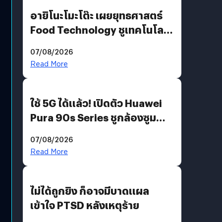
อายิโนะโมะโต๊ะ เผยยุทธศาสตร์
Food Technology ชูเทคโนโลยี
“AminoScience” เจาะอินไซต์ผู้
07/08/2026
บริโภคและ B2B
Read More
ใช้ 5G ได้แล้ว! เปิดตัว Huawei
Pura 90s Series ชูกล้องซูม
200 MP ในรุ่นท็อป
07/08/2026
Read More
ไม่ได้ถูกยิง ก็อาจมีบาดแผล
เข้าใจ PTSD หลังเหตุร้าย