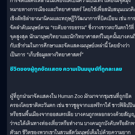
การจัดแสดงเหล่านี้ไม่เพียงแต่เป็นความบันเทิง แต่ยังมีจุดมุ่ง
หมายทางการเมืองและวิทยาศาสตร์ โดยใช้เพื่อสนับสนุนแนวค
เชิงลัทธิล่าอาณานิคมและทฤษฎีวิวัฒนาการที่บิดเบือน เช่น กา
จัดลำดับมนุษย์ตาม “ระดับอารยธรรม” ซึ่งวางชาวตะวันตกไว้ที่
จุดสูงสุด นักมานุษยวิทยาและนักวิทยาศาสตร์ในยุคนั้นบางคนถ
กับเข้าร่วมในการศึกษาและจัดแสดงมนุษย์เหล่านี้ โดยอ้างว่า
เป็นการ “เก็บข้อมูลทางวิทยาศาสตร์”
ชีวิตของผู้ถูกจัดแสดง ความเป็นมนุษย์ที่ถูกละเลย
ผู้ที่ถูกนำมาจัดแสดงใน Human Zoo มักมาจากชุมชนที่ถูกยึด
ครองโดยชาติตะวันตก เช่น ชาวซูลูจากแอฟริกาใต้ ชาวฟิลิปปิน
หรือชนพื้นเมืองจากออสเตรเลีย บางคนถูกหลอกลวงด้วยสัญ
ว่าจะได้เดินทางท่องเที่ยวหรือทำงาน บางคนถูกบังคับหรือลักพ
ตัวมา ชีวิตของพวกเขาในสวนสัตว์มนุษย์เต็มไปด้วยความยาก