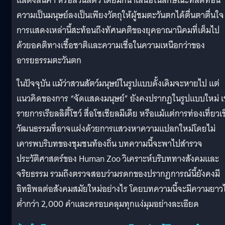
แสดงสินค้า หรือสวนสัตว์ โดยมักนำเสนอในลักษณะที่ลดทอน
ความเป็นมนุษย์ลงเป็นเพียงวัตถุให้ผู้ชมตะวันตกได้ตื่นตาตื่นใจ
การแสดงเหล่านี้สะท้อนถึงทัศนคติของยุคอาณานิคมที่เต็มไป
ด้วยอคติทางเชื้อชาติและความเชื่อในความเหนือกว่าของ
อารยธรรมตะวันตก
ในปัจจุบัน แม้ว่าสวนสัตว์มนุษย์ในรูปแบบดั้งเดิมจะหายไป แต่
แนวคิดของการ “จัดแสดงมนุษย์” ยังคงปรากฏในรูปแบบใหม่ เ
รายการเรียลลิตี้โชว์ สื่อโซเชียลมีเดีย หรือแม้แต่การท่องเที่ยวเช
วัฒนธรรมที่อาจแฝงด้วยการแสวงหาความแปลกใหม่โดยไม่
เคารพบริบทของชุมชนท้องถิ่น บทความนี้จะพาไปสำรวจ
ประวัติศาสตร์ของ Human Zoo วิเคราะห์บริบททางสังคมและ
จริยธรรม รวมถึงตรวจสอบว่ามรดกของปรากฏการณ์นี้ยังคงมี
อิทธิพลต่อสังคมสมัยใหม่อย่างไร โดยบทความนี้จะมีความยาวไ
ต่ำกว่า 2,000 คำและครอบคลุมทุกแง่มุมอย่างละเอียด