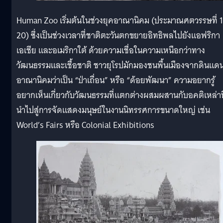
Human Zoo เริ่มต้นในช่วงยุคอาณานิคม (ประมาณศตวรรษที่ 
20) ซึ่งเป็นช่วงเวลาที่ชาติตะวันตกขยายอิทธิพลไปยังแอฟริกา
เอเชีย และอเมริกาใต้ ด้วยความเชื่อในความเหนือกว่าทาง
วัฒนธรรมและเชื้อชาติ ชาวยุโรปมักมองชนพื้นเมืองจากดินแด
อาณานิคมว่าเป็น “ป่าเถื่อน” หรือ “ด้อยพัฒนา” ความอยากรู้
อยากเห็นเกี่ยวกับวัฒนธรรมที่แตกต่างผสมผสานกับอคติเหล่านี
นำไปสู่การจัดแสดงมนุษย์ในงานนิทรรศการขนาดใหญ่ เช่น
World’s Fairs หรือ Colonial Exhibitions