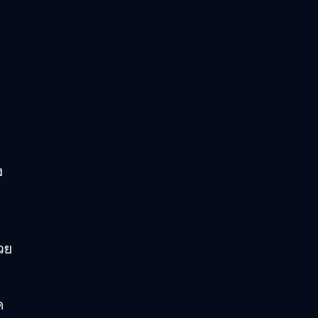
ง
วย
ค