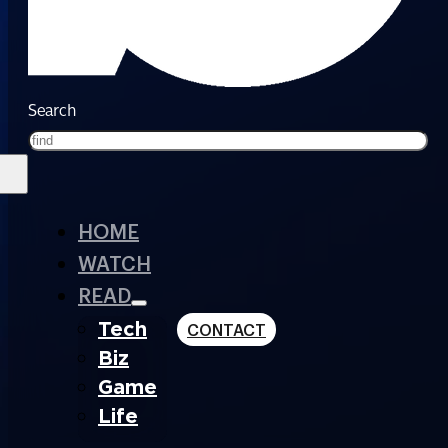
Search
HOME
WATCH
READ
Tech
CONTACT
Biz
Game
Life