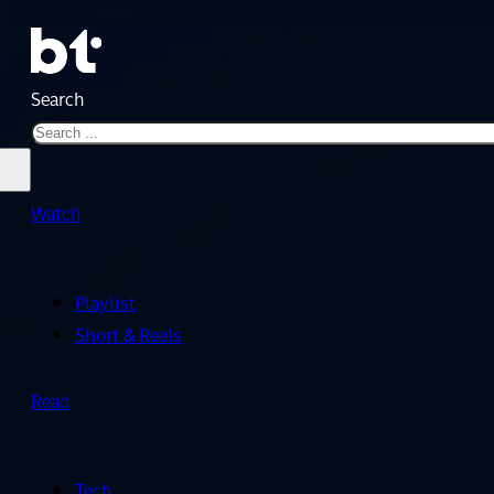
Search
Watch
Playlist
Short & Reels
Read
Tech