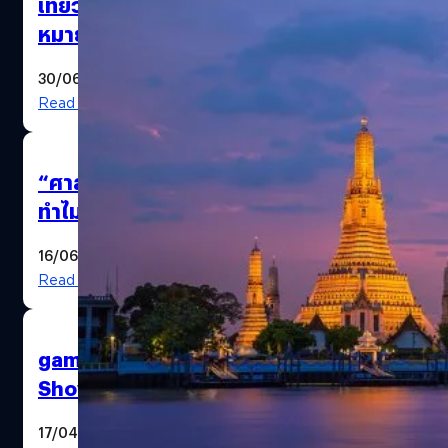
เที่ยวไทยตั้งเป้า ! ดันกรุงเทพฯ เป็นจุด
หมายสุดหรูของ นทท. อเมริกัน คาด
โกยรายได้เกือบ 2 ล้านล้านบาท
30/06/2025
Read More
“ศาลโลก” คือใคร ? ชี้ขาดได้แค่ไหน
ทำไมถึงกลายเป็นความหวังของ
กัมพูชา !
16/06/2025
Read More
gamescom asia x Thailand Game
Show มีอะไรบ้างที่เหล่าค่ายเกมและ
แบรนด์ต่าง ๆ ควรจับตามอง
17/04/2025