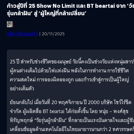
ก้าวสู่ปีที่ 25 Show No Limit และ BT beartai จาก ‘วั
รุ่นกล้าฝัน’ สู่ ‘ผู้ใหญ่ที่กล้าเปลี่ยน’
ภูษิต เรืองอุดมกิจ
| 20/11/2025
25 ปี สำหรับช่วงชีวิตของมนุษย์ วัยนี้คงเป็นช่วงวัยแห่งหนุ่มสาวท
ผู้คนต่างเต็มไปด้วยไฟแห่งฝัน พลังในการทำงาน การใช้ชีวิต
ความสดใหม่ การลองผิดลองถูก และก้าวเข้าสู่การเป็นผู้ใหญ่
อย่างเต็มตัว
ย้อนกลับไป เมื่อวันที่ 20 พฤศจิกายน ปี 2000 บริษัท โชว์ไร้ขีด
จำกัด ผู้ผลิตสื่อ BT beartai ได้ก่อตั้งขึ้น โดย หนุ่ย – พงศ์สุข
หิรัญพฤกษ์ “วัยรุ่นผู้กล้าฝัน” ที่กลายเป็นแรงบันดาลใจและผู้ขั
เคลื่อนข้อมูลด้านเทคโนโลยีในไทยมายาวนานกว่า 2 ทศวรรษครึ