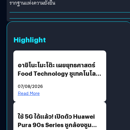
รากฐานแห่งความยั่งยืน
Highlight
อายิโนะโมะโต๊ะ เผยยุทธศาสตร์
Food Technology ชูเทคโนโลยี
“AminoScience” เจาะอินไซต์ผู้
07/08/2026
บริโภคและ B2B
Read More
ใช้ 5G ได้แล้ว! เปิดตัว Huawei
Pura 90s Series ชูกล้องซูม