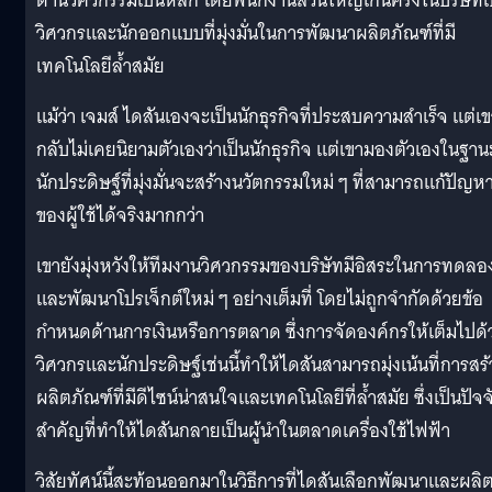
ด้านวิศวกรรมเป็นหลัก โดยพนักงานส่วนใหญ่เกินครึ่งในบริษัทเ
วิศวกรและนักออกแบบที่มุ่งมั่นในการพัฒนาผลิตภัณฑ์ที่มี
เทคโนโลยีล้ำสมัย
แม้ว่า เจมส์ ไดสันเองจะเป็นนักธุรกิจที่ประสบความสำเร็จ แต่เ
กลับไม่เคยนิยามตัวเองว่าเป็นนักธุรกิจ แต่เขามองตัวเองในฐาน
นักประดิษฐ์ที่มุ่งมั่นจะสร้างนวัตกรรมใหม่ ๆ ที่สามารถแก้ปัญห
ของผู้ใช้ได้จริงมากกว่า
เขายังมุ่งหวังให้ทีมงานวิศวกรรมของบริษัทมีอิสระในการทดลอ
และพัฒนาโปรเจ็กต์ใหม่ ๆ อย่างเต็มที่ โดยไม่ถูกจำกัดด้วยข้อ
กำหนดด้านการเงินหรือการตลาด ซึ่งการจัดองค์กรให้เต็มไปด้
วิศวกรและนักประดิษฐ์เช่นนี้ทำให้ไดสันสามารถมุ่งเน้นที่การสร้
ผลิตภัณฑ์ที่มีดีไซน์น่าสนใจและเทคโนโลยีที่ล้ำสมัย ซึ่งเป็นปัจจ
สำคัญที่ทำให้ไดสันกลายเป็นผู้นำในตลาดเครื่องใช้ไฟฟ้า
วิสัยทัศน์นี้สะท้อนออกมาในวิธีการที่ไดสันเลือกพัฒนาและผลิ