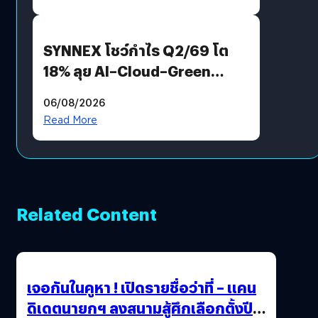
SYNNEX โชว์กำไร Q2/69 โต
18% ลุย AI–Cloud–Green
Energy สร้างฐาน Recurring
06/08/2026
Revenue เร่งเครื่อง New
Read More
Growth Engine พร้อมจ่าย
ปันผล 0.10 บาท/หุ้น
Related Content
เจอกันในคูหา ! เปิดรายชื่อว่าที่ – แคน
ดิเดตนายกฯ ลงสนามสู้ศึกเลือกตั้งปี