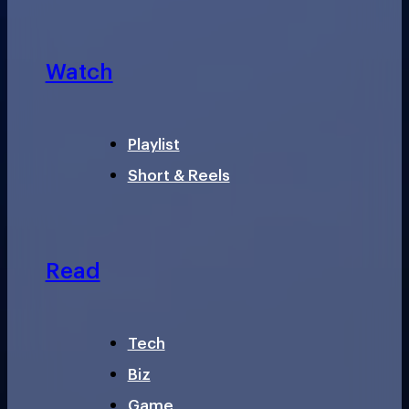
Watch
Playlist
Short & Reels
Read
Tech
Biz
Game