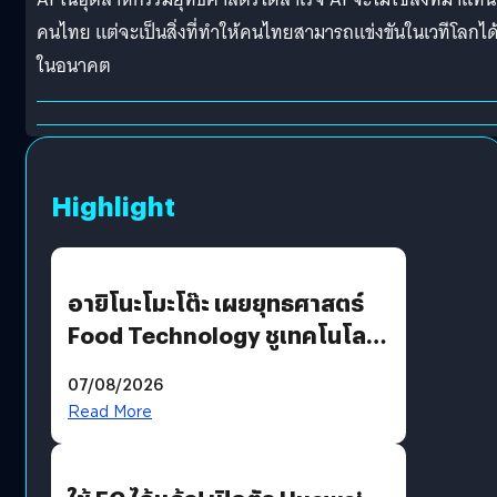
คนไทย แต่จะเป็นสิ่งที่ทำให้คนไทยสามารถแข่งขันในเวทีโลกได
ในอนาคต
Highlight
อายิโนะโมะโต๊ะ เผยยุทธศาสตร์
Food Technology ชูเทคโนโลยี
“AminoScience” เจาะอินไซต์ผู้
07/08/2026
บริโภคและ B2B
Read More