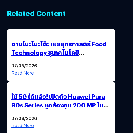
Related Content
อายิโนะโมะโต๊ะ เผยยุทธศาสตร์ Food
Technology ชูเทคโนโลยี
“AminoScience” เจาะอินไซต์ผู้
07/08/2026
บริโภคและ B2B
Read More
ใช้ 5G ได้แล้ว! เปิดตัว Huawei Pura
90s Series ชูกล้องซูม 200 MP ในรุ่น
ท็อป
07/08/2026
Read More