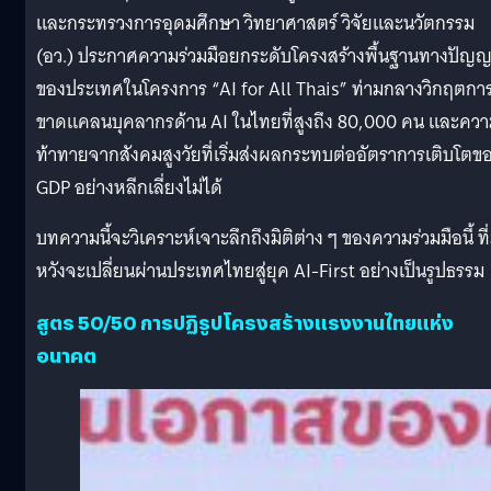
และกระทรวงการอุดมศึกษา วิทยาศาสตร์ วิจัยและนวัตกรรม
(อว.) ประกาศความร่วมมือยกระดับโครงสร้างพื้นฐานทางปัญ
ของประเทศในโครงการ “AI for All Thais” ท่ามกลางวิกฤตกา
ขาดแคลนบุคลากรด้าน AI ในไทยที่สูงถึง 80,000 คน และคว
ท้าทายจากสังคมสูงวัยที่เริ่มส่งผลกระทบต่ออัตราการเติบโตข
GDP อย่างหลีกเลี่ยงไม่ได้
บทความนี้จะวิเคราะห์เจาะลึกถึงมิติต่าง ๆ ของความร่วมมือนี้ ที่ม
หวังจะเปลี่ยนผ่านประเทศไทยสู่ยุค AI-First อย่างเป็นรูปธรรม
สูตร 50/50 การปฏิรูปโครงสร้างแรงงานไทยแห่ง
อนาคต