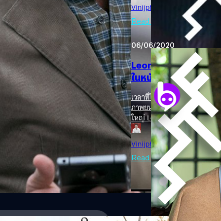
ร่วม Jennifer Lawrence เจ้าข
Vinijphat Kanyapong
| 2032 
จากแฟรนไชส์ The Hunger Ga
สการ์อีกคับคั่ง อย่างเจ้าของส
Read More
จาก The Aviator (2004) (DiCa
Jonah Hill จาก The Wolf…
06/06/2020
Leonardo DiCaprio 
ในหนังอุกกาบาตพุ่งช
เวลาที่ได้เห็นนักแสดงมากฝีมือ
ภาพยนตร์ฮอลลีวูด โคจรมาเจอกั
ใหญ่ Leonardo DiCaprio ที่เค
ในหนังดาราศาสตร์เรื่องใหม่ 
เจ้าของออสการ์เช่นกันอย่าง 
Vinijphat Kanyapong
| 2252 
(DiCaprio เคยร่วมแสดงกับเธอม
ฝีมืออย่าง Jennifer Lawrence 
Read More
โด่งดังมาจากแฟรนไชส์ The H
ออสการ์เลยก็เป็นได้ เพราะผู้
ก่อน ก่อนจะเปลี่ยนแนวมาทำหนัง
เขาคว้ารางวัลออสการ์สาขาบทภ