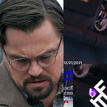
24/08/2021
Netflix เผย ‘Don’t Lo
ลอว์เรนซ์ จะฉายเดือนธ
Netflix ได้ประกาศกำหนดการฉา
(Adam McKay) ในวันที่ 24 ธั
่ยวกับเหตุรุนแรงที่อาคาร
ปรีดี ฤกษ์วลีกุล
| 1808 days a
ที่มีเนื้อหาเกี่ยวกับเหตุรุนแรงที่
Read More
12/01/2021
เผยโฉมแรกของ Don’t L
Lawrence ในหนังโล
เวลาที่ได้เห็นนักแสดงมากฝีมือ
ภาพยนตร์ฮอลลีวูด โคจรมาเจอกั
ใหญ่ Leonardo DiCaprio ที่เค
ในหนังดาราศาสตร์เรื่องใหม่ 