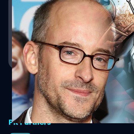
09/06/2014
จะเปลี่ยนอีกไหม? บทสรุปผู้กำกับ Ant-man!
เรียบร้อยโรงเรียน Marvel เสียที หลังจากก่อนหน้านี้ผู้กำกับ Edgar Wri
ประกาศถอนตัวไปเมื่อเดือนที่แล้ว ในวันนี้ทาง Marvel ได้ออกมายืนยันเร
กำกับจากเรื่อง Yes Man มากุมบังเหียนต่อจาก Wright และจะเริ่มงานท
ในวันที่ 17 กรกฎาคม 2015 สำหรับการคาดการก่อนหน้านี้ที่คาดกันว่าผู
Adam McKay จะมาเป็นผู้กำกับแทน ก็ได้มีการเปลี่ยนแปลงเป็นเพียงผู้แ
Surasak Siriprapasoontorn
| 4441 days ago
ข่าวออกมาเมื่อตอนที่ Edgar Wright ประกาศถอนตัวว่า "เป็นมุมมองที่
โอ" ซึ่งก็น่าจะจริงตามนั้น เพราะว่าในภายหลัง Paul Rudd ผู้รับบท "มน
Read More
Marvel เองต้องการจะให้ Ant-man เดินไปในเส้นทางที่ปนไปด้วยความคอเ
คงเหมาะกับ Reed ที่ผ่านงานประเภทนั้นมาอย่าง Yes Man, The Brea
PR Partners