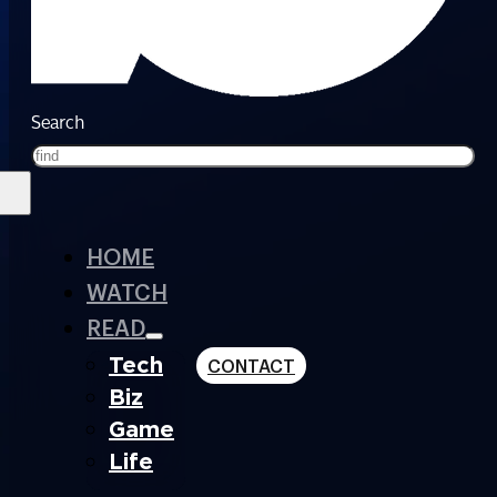
Search
HOME
WATCH
READ
Tech
CONTACT
Biz
Game
Life