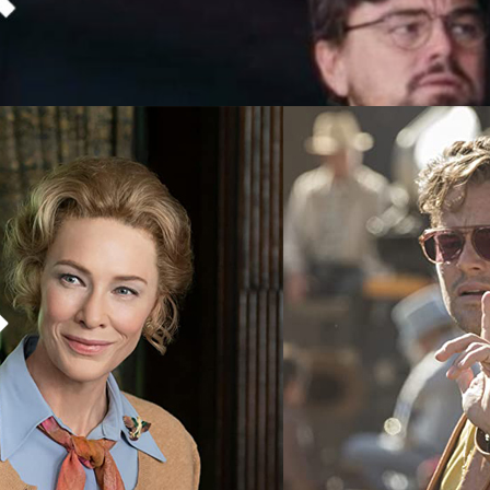
องรางวัลออสการ์จากเรื่อง Silver Linings Playbook (2012) และโด่งดังมา
days ago
mes และ X-Men ก็ปล่อยออกมาแล้ว หนังยังสมทบกับนักแสดงเจ้าของออ
ามรางวัลออสการ์ Meryl Streep, Cate Blanchett เจ้าของ 2 รางวัลออสการ์
prio เคยร่วมแสดงกับเธอมาแล้วในเรื่องนี้) และ Blue Jasmine (2013),
เจรจาสมทบ Cate Blanchett และ Jennifer Lawrence
นโลก
โดยเฉพาะระดับที่เคยได้รางวัลออสการ์ซึ่งเป็นรางวัลยอดเยี่ยมที่สุดของวงการ
น ก็อดจะทำให้คอหนังตื่นเต้นไม่ได้ รายงานล่าสุดเปิดเผยว่า นักแสดงหนุ่ม
ยคว้าออสการ์จาก The Revenant (2015) อาจจะกลับมาเข้าชิงรางวัลนี้อีกครั้ง
Don't Look Up ซึ่งเขาอยู่ระหว่างเจรจามารับบทนำ สมทบกับอีกสองนักแสดง
Cate Blanchett เจ้าของสองรางวัลออสการ์จาก The Aviator (2004)
days ago
าแล้วในเรื่องนี้) และ Blue Jasmine (2013) และออสการ์รุ่นเล็กแต่มาก
ที่เคยคว้ารางวัลออสการ์มาจากเรื่อง Silver Linings Playbook (2012) และ
unger Games และ X-Men พวกเขาอาจกอดคอเข้าชิงรางวัลหรือถึงขนาดคว้า
กำกับของเรื่องนี้คือ Adam McKay ผู้กำกับที่เคยทำแต่หนังตลกมาในทศวรรษ
เสียดสีตลกร้ายแต่หวังรางวัลได้ด้วยอย่าง The Big Short (2015) ที่ทำให้
าพยนตร์ดัดแปลงยอดเยี่ยม และยังเข้าชิงอีก…