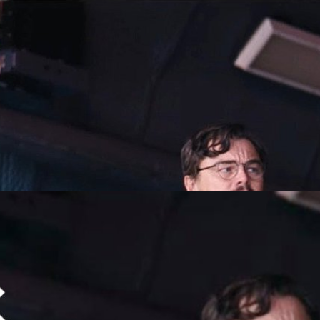
ok Up’ ของ ลีโอนาร์โด ดิแคพรีโอ และ เจนนิเฟอร์
ันวาคมนี้
ย 'Don't Look Up' ภาพยนตร์ดรามา คอเมดี ของผู้กำกับ อดัม แมคเคย์
นวาคม 2021
go
ook Up ที่ Leonardo จะปะทะฝีมือกับ Jennifer
กแตก
โดยเฉพาะระดับที่เคยได้รางวัลออสการ์ซึ่งเป็นรางวัลยอดเยี่ยมที่สุดของวงการ
น ก็อดจะทำให้คอหนังตื่นเต้นไม่ได้ รายงานล่าสุดเปิดเผยว่า นักแสดงหนุ่ม
ยคว้าออสการ์จาก The Revenant (2015) อาจจะกลับมาเข้าชิงรางวัลนี้อีกครั้ง
Don't Look Up ซึ่งจะสตรีมมิงทาง Netflix และภาพแรกของเขาและนักแสดง