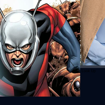
ght ที่อยู่คู่โครงการหนัง Ant-man
ียบร้อยแล้วว่าได้ Peyton Reed ผู้
ันทีเพื่อให้หนังเสร็จทันกำหนดฉาย
้กำกับจาก Anchorman ซึ่งก็คือ
ก้ไขบทแทนเท่านั้น ก่อนหน้านี้มี
แตกต่างกันระหว่างผู้กำกับและสตูดิ
ุษย์มด" ได้ให้ความเห็นว่า ทาง
มดี้ตลก ไม่ซีเรียสจนเกินไป ซึ่งก็
Don't Look Up
k Up และ…
Don't Look Up