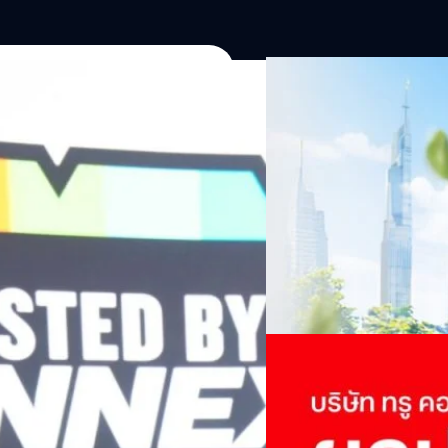
06/08/2026
ครบรอบ 6 ปี สำนักข่
TRANSITION ถกแนวทางป
เนื่องในโอกาสครบรอบ 6 ปี ส
เปลี่ยนมุมมองเกี่ยวกับการเปล
Green Energy สร้างฐาน
ประยุกต์ใช้ได้จริง จากผู้แทน
ine พร้อมจ่ายปันผล 0.10
ประเทศไทยควรปรับตัวอย่างไร ? 
ทั้งในมิติของภาครัฐ ภาคธุรกิ
รดำเนินงานแข็งแกร่ง กำไรสุทธิ
รัตนาภรณ์ ศรีนวลจันทร์
| 17 h
เศรษฐกิจ ปรับห่วงโซ่คุณค่า แล
ากช่วงเดียวกันของปีก่อน สูงกว่าการ
โดย ศาสตราจารย์ ดร. ยศชนัน 
Read More
วิทยาศาสตร์ วิจัยและนวัตกรร
กาล 0.10 บาทต่อหุ้น โดยกำหนดวันที่
สามารถนำ Green Tech มาใช้เพ
04/08/2026
นผลวันที่
วรรธน์ นิลกิจศรานนท์ รองประ
True เผยผลประกอบการ
พันล้าน