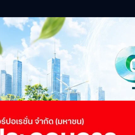
าว TODAY เปิดเวทีใหญ่ SUSTAIN CITY: THE GREEN
รับตัวสู่เศรษฐกิจสีเขียวอย่างยั่งยืน
ำนักข่าว TODAY จัดงาน SUSTAIN CITY: THE GREEN TRANSITION เวทีแลก
ี่ยนผ่านสู่เศรษฐกิจและสังคมสีเขียว พร้อมนำเสนอแนวทางที่สามารถนำไป
ภาครัฐ ภาคธุรกิจ และผู้เชี่ยวชาญในหลากหลายสาขา ผ่านประเด็นสำคัญว่า
เพื่อเดินหน้าสู่ความยั่งยืนและบรรลุเป้าหมาย Net Zero อย่างเป็นรูปธรรม
จ การเงิน และพลังงาน Green Transitioning: Shifting Systemพลิกโครงสร้าง
ours ago
ะเชื่อมโยงนโยบายกับเทคโนโลยี เพื่อขับเคลื่อนประเทศไทยสู่เศรษฐกิจสีเขียว
วงศ์สวัสดิ์รองนายกรัฐมนตรีและรัฐมนตรีว่าการกระทรวงการอุดมศึกษา
ม Green Transitioning: Decarbonize Unlockร่วมสำรวจแนวทางที่ภาคธุรกิจ
ื่อลดการปล่อยคาร์บอน และเดินหน้าสู่เป้าหมาย Net Zero พบกับ คุณปัณ
ธานกรรมการบริหาร ฝ่ายวิศวกรรมโครงสร้างบริษัท…
 Q2/2569 กำไรสุทธิ 6.6 พันล้านบาท จ่ายปันผล 5.2