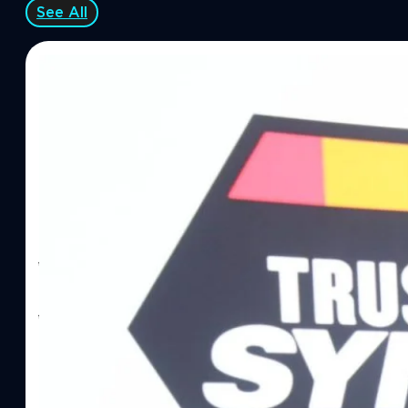
See All
06/08/2026
ทีมคอนเทนต์ BT
| 12 hours ago
Read More
SYNNEX โชว์กำไร Q2/69 โต 18% ลุย AI–Cloud–
Recurring Revenue เร่งเครื่อง New Growth Eng
บาท/หุ้น
บริษัท ซินเน็ค (ประเทศไทย) จำกัด (มหาชน) หรือ SYNNEX โชว์ผลกา
ไตรมาส 2 และงวด 6 เดือนแรกของปี 2569 เติบโต 17.8% และ 17.7% จ
เติบโตของรายได้อย่างมีนัยสำคัญ พร้อมประกาศจ่ายเงินปันผลระหว่าง
ไม่ได้รับสิทธิปันผล (XD) วันที่ 19 สิงหาคม 2569 และกำหนดจ่ายเงินปั