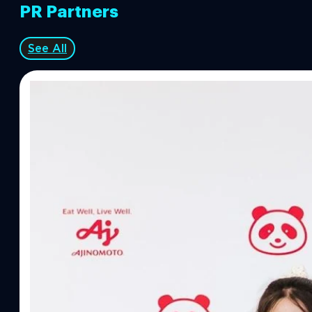
PR Partners
See All
07/08/2026
ทีมคอนเทนต์ BT
| 18 hours ago
Read More
อายิโนะโมะโต๊ะ เผยยุทธศาสตร์ Food Technology 
“AminoScience” เจาะอินไซต์ผู้บริโภคและ B2B
บริษัท อายิโนะโมะโต๊ะ (ประเทศไทย) จำกัด จัดงาน The Heartbeat b
แนวคิดการดำเนินธุรกิจและการพัฒนาผลิตภัณฑ์ที่ขับเคลื่อนด้วยเท
ผู้บริโภค ท่ามกลางการเติบโตของตลาด Health & Wellness ในประเทศไท
บาท หรือคิดเป็นสัดส่วนราว 8% ของผลิตภัณฑ์มวลรวมในประเทศ (GDP
ความรู้หลักรูปแบบผลิตภัณฑ์ / โซลูชันกลุ่มเป้าหมายหลักNutrition