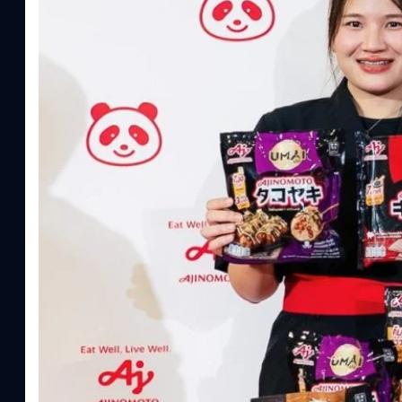
ประโยชน์จากกรดอะมิโน)aminoVITAL, AminoNITE,