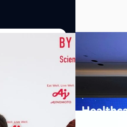
07/08/2026
หัวเว่ยเดินหน้าปฏิวัต
เกมเร่งเครื่อง AI เพื
กรุงเทพฯ, 7 สิงหาคม 2569 — 
Thailand Digital & AI Summi
ชูเทคโนโลยี
พันธมิตรด้านเทคโนโลยีจากไท
ปัญญาประดิษฐ์ (AI) พร้อมประ
ประเทศอย่างเป็นทางการ นายปี
y “AminoScience” ร่วมเปิดเผย
ทีมคอนเทนต์ BT
| 22 hours a
เว่ย เทคโนโลยี่ จำกัด ได้กล่าว
คโนโลยีทางอาหาร และข้อมูลพฤติกรรม
สาธารณสุขไทย และบทบาทของเท
Read More
ประชาชนได้อย่างทั่วถึงมากขึ้น 
ย ซึ่งมีมูลค่ามากกว่า 1.5 ล้านล้าน
มาเปลี่ยนแปลงอุตสาหกรรมสา
06/08/2026
) กลุ่มธุรกิจเทคโนโลยีและองค์
ข้อมูลสุขภาพแบบครบวงจร ตั้งแ
ทางการแพทย์ และผู้บริหารโรง
 & Well-beingAminoScience (การใช้
SYNNEX โชว์กำไร Q2