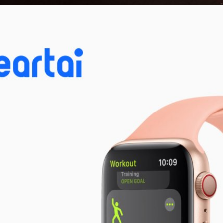
le Watch SE” รุ่นประหยัดวันที่ 15 กย.นี้
ลิตภัณฑ์ใหม่ Apple Event "Time Files" วันที่ 15 กันยายนนี้ แต่ยังไม่มีราย
ิดตัวสินค้ารุ่นไหนบ้าง แต่ก็มีรายงานจากทางสื่อต่าง ๆ ว่าจะเป็นการเปิดตัว
ใหม่เท่านั้น ล่าสุดคุณ @jon_prosser ของเราก็ได้ออกมาแย้มว่า Apple จะ
ุ่น คือรุ่น SE และรุ่น Pro (Series 6) ซึ่งในรุ่น SE ก็เป็นการนำชื่อรุ่นประหยัด
 Apple Watch รุ่นประหยัดด้วยนั่นเอง และเป็นการนำมาแทนที่ Apple Watch
s ago
SE จะเปิดตัวมาด้วยกัน 2 โมเดล…