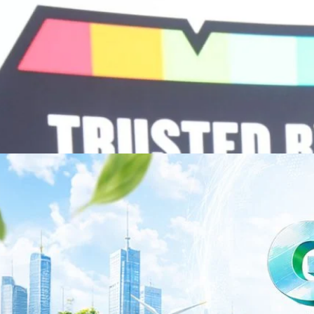
วามร่วมมือระหว่างหัวเว่ยกับพันธมิตรไทยในวันนี้จะช่วยผลักดันวิสัยทัศน์…
ร่งเครื่อง New Growth Engine พร้อมจ่ายปันผล 0.10
จำกัด (มหาชน) หรือ SYNNEX โชว์ผลการดำเนินงานแข็งแกร่ง กำไรสุทธิ
องปี 2569 เติบโต 17.8% และ 17.7% จากช่วงเดียวกันของปีก่อน สูงกว่าการ
ัญ พร้อมประกาศจ่ายเงินปันผลระหว่างกาล 0.10 บาทต่อหุ้น โดยกำหนดวันที่
ี่ 19 สิงหาคม 2569 และกำหนดจ่ายเงินปันผลวันที่ 2 กันยายน 2569 นางสาวสุ
่บริหาร บริษัท ซินเน็ค (ประเทศไทย) จำกัด (มหาชน) เปิดเผยว่า ในช่วงครึ่งปี
Business Transformation อย่างต่อเนื่อง ผ่านการยกระดับจากผู้จัดจำหน่าย
Infrastructure Platform เพื่อรองรับการเติบโตของเศรษฐกิจ AI โดยมุ่งเพิ่ม
 ควบคู่กับการขยายเครือข่ายพันธมิตรเทคโนโลยีระดับโลก…
าว TODAY เปิดเวทีใหญ่ SUSTAIN CITY: THE GREEN
รับตัวสู่เศรษฐกิจสีเขียวอย่างยั่งยืน
ำนักข่าว TODAY จัดงาน SUSTAIN CITY: THE GREEN TRANSITION เวทีแลก
ี่ยนผ่านสู่เศรษฐกิจและสังคมสีเขียว พร้อมนำเสนอแนวทางที่สามารถนำไป
ภาครัฐ ภาคธุรกิจ และผู้เชี่ยวชาญในหลากหลายสาขา ผ่านประเด็นสำคัญว่า
เพื่อเดินหน้าสู่ความยั่งยืนและบรรลุเป้าหมาย Net Zero อย่างเป็นรูปธรรม
จ การเงิน และพลังงาน Green Transitioning: Shifting Systemพลิกโครงสร้าง
ys ago
ะเชื่อมโยงนโยบายกับเทคโนโลยี เพื่อขับเคลื่อนประเทศไทยสู่เศรษฐกิจสีเขียว