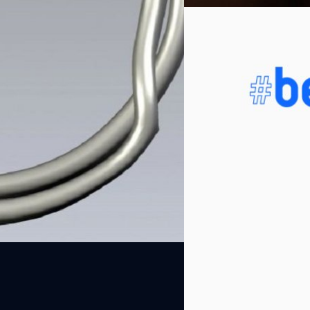
12/09/2020
Apple อาจเปิดตัว “App
Apple ประกาศวันจัดงานเปิดตัวผ
ละเอียดประกาศออกมาด้วยว่าจะเป
Apple Watch และ iPad Air รุ่น
เปิดตัว Apple Watch ทั้งหมด 2 ร
ของ iPhone มาตั้งเป็นชื่อของ
ชาคริต ทองสัมฤทธิ์
| 2156 day
Series 3 ซึ่งใน Apple Watch 
Read More