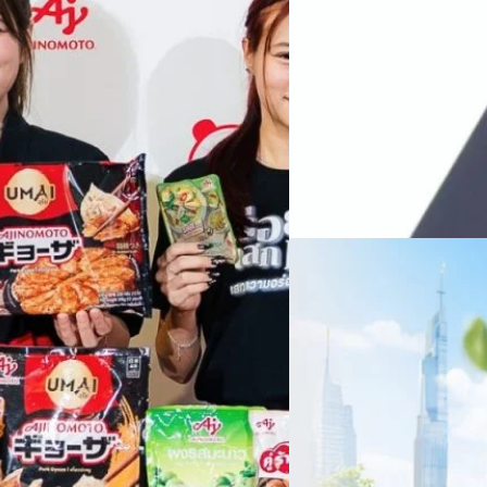
หลายแห่งในจีน เราเชื่อมั่นว่าค
Recurring Revenue เ
บาท/หุ้น
บริษัท ซินเน็ค (ประเทศไทย) 
ไตรมาส 2 และงวด 6 เดือนแรกข
เติบโตของรายได้อย่างมีนัยสำค
ไม่ได้รับสิทธิปันผล (XD) วันท
ธิดา มงคลสุธี ประธานเจ้าหน้าที
ทีมคอนเทนต์ BT
| 1 days ago
แรกบริษัทเดินหน้าขับเคลื่อน 
สินค้าไอที สู่การเป็น Digital 
Read More
สัดส่วนธุรกิจที่มีมูลค่าเพิ่ม
06/08/2026
ครบรอบ 6 ปี สำนักข่
TRANSITION ถกแนวทางป
เนื่องในโอกาสครบรอบ 6 ปี ส
เปลี่ยนมุมมองเกี่ยวกับการเปล
ประยุกต์ใช้ได้จริง จากผู้แทน
ประเทศไทยควรปรับตัวอย่างไร ? 
ทั้งในมิติของภาครัฐ ภาคธุรกิ
รัตนาภรณ์ ศรีนวลจันทร์
| 2 da
เศรษฐกิจ ปรับห่วงโซ่คุณค่า แล