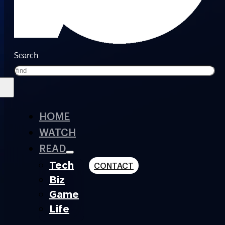
Search
HOME
WATCH
READ
Tech
CONTACT
Biz
Game
Life