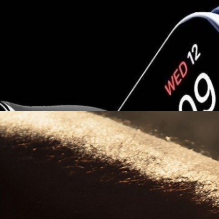
ple Watch Pro ที่มีดีไซน์เข้าคู่กับ iPhone 14!
ะเปิดตัวไลน์อัป iPhone รุ่นใหม่ในอีเวนต์วันที่ 7 กันยายนนี้ แต่ล่าสุดมีข่าวลือออก
สมาร์ตวอตช์รุ่นใหม่อีกด้วย!
ys ago
e Watch Pro จะมีบอดีไทเทเนียม และจอทนทานพิเศษ
ำนักข่าว Bloomberg ได้กล่าวว่า Apple จะเปิดตัว Apple Watch Pro ที่มี
go