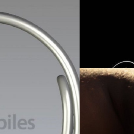
28/08/2022
ลือ Apple จะเปิดตัว Ap
เป็นที่รู้ทั่วกันแล้วว่า Apple จ
มาว่า ในงานนี้ Apple จะเปิดตัว
pple Watch Pro
ภควัต ขจิตวิชยานุกูล
| 1440 da
22 เวลา 10.00 น. ตามเวลาแปซิฟิก
Read More
ะเปิดตัวในอีเวนต์นี้หลุดออกมา
26/07/2022
นักวิเคราะห์ลือ Appl
Mark Gurman นักวิเคราะห์จากส
ความทนทานมากกว่ารุ่นก่อน ๆ
ปรีดี ฤกษ์วลีกุล
| 1474 days a
Read More