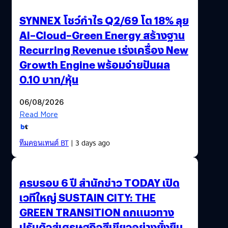
SYNNEX โชว์กำไร Q2/69 โต 18% ลุย
AI–Cloud–Green Energy สร้างฐาน
Recurring Revenue เร่งเครื่อง New
Growth Engine พร้อมจ่ายปันผล
0.10 บาท/หุ้น
06/08/2026
Read More
ทีมคอนเทนต์ BT
| 3 days ago
ครบรอบ 6 ปี สำนักข่าว TODAY เปิด
เวทีใหญ่ SUSTAIN CITY: THE
GREEN TRANSITION ถกแนวทาง
ปรับตัวสู่เศรษฐกิจสีเขียวอย่างยั่งยืน