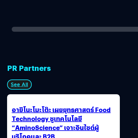
PR Partners
See All
อายิโนะโมะโต๊ะ เผยยุทธศาสตร์ Food
Technology ชูเทคโนโลยี
“AminoScience” เจาะอินไซต์ผู้
บริโภคและ B2B