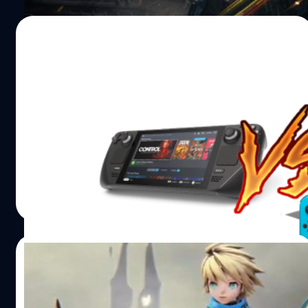
โจมตี และปืนต่าง ๆ ในการต่อสู้แบบ PvE ที่น่าตื่นเต้นและ
เผชิญหน้ากับบอสขนาดมหึมา อ้างอิง พิสูจน์อักษร : สุชยา
16/07/2021
เกษจำรัส
เผยข้อมูลวิเคราะห์ประสิทธิภาพของ Steam
Deck เมื่อเทียบกับ PS5, Xbox Series และ
Nintendo Switch
หลังจากที่ Valve ได้ประกาศเปิดตัวเครื่องเล่นพกพา Steam
Deck ที่สามารถเล่นเกมทั้งหมดจาก Steam ได้ พร้อมกับราคา
และสเปคของเครื่องที่มีประสิทธิภาพสูงพอสมควร ได้มีผู้ใช้บน
Twitter ชื่อว่า lashman ได้แชร์ข้อมูลเปรียบเทียบตัวเครื่องกับ
คอนโซลคู่แข่งอย่าง PS5 และ Nintendo Switch จากนัก
กรณ์รัฐภาส ธนวัตไชยศรี
| 1849 days ago
พัฒนาและนักออกแบบโมเดลมืออาชีพ ปีเตอร์ ดูแลนท์ โท
Read More
มาน (Peter 'Durante' Thoman)
29/04/2021
LINE Games ประกาศเกมใหม่สำหรับ PC,
Console และมือถือ เกมเด็ดเพียบ!