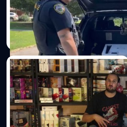
เจ้าหน้าที่ตำรวจประจำรัฐจอร์เจีย, สหรัฐอเมริกา ได้
เซอร์ไพรส์เด็กน้อยด้วยเครื่อง PS5 เป็นของขวัญ หลังจาก
เพื่อนบ้านในละแวกโทรแจ้งให้กรมตำรวจพาเด็กคนนี้ออกไป
จากพื้นที่ หลังจากคลิปเหตุการณ์ดังกล่าวได้ถูกอัปโหลดผ่าน
โซเชียลมีเดีย ก็ทำเอาชาวเน็ตพากันชื่นชมฝ่ายตำรวจ และ
กรณ์รัฐภาส ธนวัตไชยศรี
| 1087 days ago
เด็กที่ได้รับ PS5 กันเยอะมาก จนกลายเป็นประเด็นเด็ดบนโซ
Read More
เชียลกันเลยก็ว่าได้
07/09/2022
นักสะสมขายคอลเล็กชันที่รวมเครื่องคอนโซล
เกือบทุกรุ่นบนโลกในราคา 36 ล้านบาท!!
นักสะสมเครื่องเกมคอนโซลชาวฝรั่งเศสชื่อว่า Kario30 ได้
ประกาศวางจำหน่ายคอลเลกชันเครื่องคอนโวลที่เจ้าตัวเก็บมา
มากกว่า 50 ปีบนเว็บไซต์ eBay ในราคา 984,000
ยูโร(ประมาณ 36 ล้านบาท) โดยในคอลเลกชันมีตั้งแต่
คอนโซลสุดคลาสสิกจาก SEGA และ Nintendo ไปจนถึง PS4
กรณ์รัฐภาส ธนวัตไชยศรี
| 1431 days ago