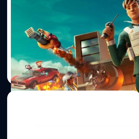
แม่เด็กยื่นฟ้อง 5 ค่ายเกมยักษ์ใหญ่ เพราะเกม
ของพวกเขาทำให้ลูกของเธอติดเกมอย่างหนัก
แม่ชาวอเมริกันยื่นฟ้อง 5 ค่ายผู้จัดจำหน่ายเกมยักษ์ใหญ่
Activision Blizzard, Microsoft, Epic Games, Electronic
Arts และ Ubisoft เพราะพวกเขาวางจำหน่ายเกมที่ทำให้ลูก
ของเธอติดอย่างหนัก
กรณ์รัฐภาส ธนวัตไชยศรี
| 987 days ago
Read More
18/11/2023
Sony จดทะเบียนการค้าให้กับคอนโซล PS6,
PS7, PS8, PS9 และ PS10
รายงานจาก Gematsu เผย Sony ได้จดทะเบียนการค้าให้กับ