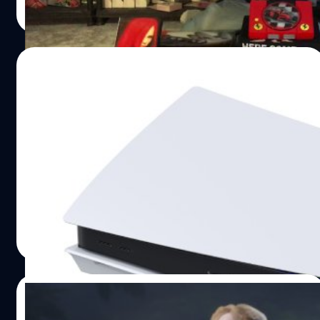
จาก Sony, เจ้าตัวมีเครื่องทุกสีและทุกรุ่น(รวมไปถึงรุ่น
Read More
Limited Edtion) รวมทั้งหมดแล้ว 2,250 เครื่อง
10/05/2022
วิกฤติชิปทำให้ Sony จัดส่ง PlayStation 5 ไม่
ได้ตามเป้า แต่เกมขายได้มากขึ้น!
จนถึงปัจจุบัน Sony สามารถจัดส่ง PlayStation 5 ได้ถึง 19.3
ล้านเครื่องทั่วโลก โดยในไตรมาสที่ผ่านมาสามารถทำยอดจัด
ส่งได้เท่ากับ 2 ล้านเครื่อง อย่างไรก็ตามตัวเลขดังกล่าวกลับต่ำ
กว่าเป้าหมายของบริษัทถึง 3.3 ล้านเครื่องเลยทีเดียว
ภควัต ขจิตวิชยานุกูล
| 1551 days ago
Read More
19/11/2021