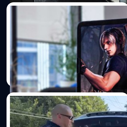
14/09/2023
ทำไม iPad Pro รุ่นใหม่ อาจจะกลายเป็นหนึ่งใน
Portable Console สำหรับเล่นเกม ที่ดีที่สุด
iPhone 15 Series ที่เปิดตัวมาพร้อมกับชิป Apple Silicon A17
Pro มีประสิทธิภาพระดับที่ Apple เรียกว่า GPU Pro Class
สามารถรันเกมระดับ Console ได้ แถมยังมีเทคโนโลยี Ray
Tracing Accelerator ช่วยเรนเดอร์กราฟิกแบบ Ray Tracing
ซึ่งเป็นเทคโนโลยีการแสดงผลของเกม Next Gen สมัยนี้
ชาคริต ทองสัมฤทธิ์
| 1059 days ago
ทั้งหมดทั้งมวลนี้อัดแน่นอยู่ในมือถือหนึ่งเครื่อง
Read More
17/08/2023
ตำรวจเซอร์ไพรส์เด็กด้วย PS5 หลังเพื่อนบ้าน
โทรแจ้งให้พาออกจากพื้นที่