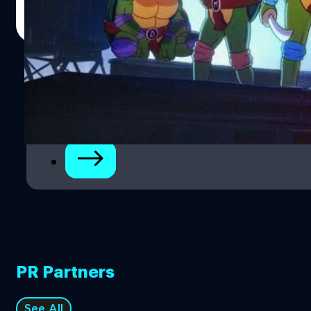
Shredder’s Revenge เป็นเกมแนว Beat 'Em Up มุมมองด้าน
ศุภกร ประเสริฐศิลป์
| 1976 days ago
ข้างแบบคลาสสิก ผู้เล่นจะได้รับบทเป็น 1 ใน 4 เต่านินจา ได้แก่
Read More
Leonardo, Michelangelo, Donatello และ Raphael และต้อง
เผชิญหน้ากับจอมวายร้าย Shredder ผู้นำของกลุ่ม Foot Clan,
Bebop และ Rocksteady โดยผู้เล่นจะได้เดินทางไปยังสถานที่
1
ต่าง ๆ เช่น ท่อระบายน้ำ, หลังคาบ้าน และเกาะแมนฮัตตัน
ฟีเจอร์เด่นของ Teenage Mutant…
2
3
PR Partners
See All