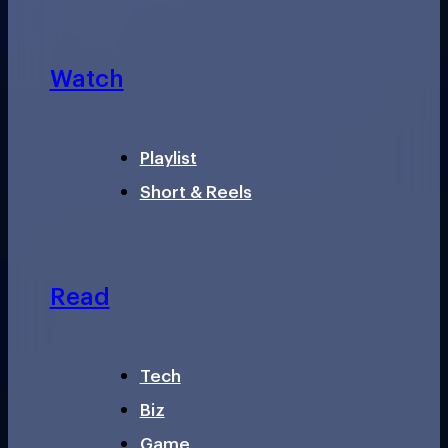
Watch
Playlist
Short & Reels
Read
Tech
Biz
Game