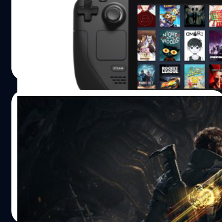
ในช่วงที่ Steam Deck เปิดตัว Valve ได้ให้รายละเอียดว่าตัว
เครื่องนั้นจะสามารถเล่นได้ทุกเกมจากคลัง Steam ซึ่งในบท
สัมภาษณ์ของโปรแกรมเมอร์และนักออกแบบของ Valave จาก
ทางทีมงาน IGN พวกเขาได้อธิบายว่า หลังจากการทดสอบ
และพัฒนา Steam Deck มาปีกว่า ๆ การทำงานของตัวเครื่อง
กรณ์รัฐภาส ธนวัตไชยศรี
| 1839 days ago
นั้นบรรลุระดับประสิทธิภาพที่น่าจะทำให้ทุกคนตะลึงกันได้เลย
Read More
ทีเดียว
21/07/2021
Project Magnum เตรียมลงคอนโซลและพีซี
ผู้จัดจำหน่าย Nexon Korea และทีมพัฒนา NAT Games ได้
ประกาศเปิดตัวเกมแนว Looter Shooter ที่มีชื่อว่า Project
Magnum ซึ่งจะวางจำหน่ายทั่วโลกบนคอนโซลและพีซี โดยจะ
มีการเปิดเผยข้อมูลเพิ่มเติมและวันวางจำหน่ายในภายหลัง
Project Magnum เป็นเกมที่มีการผสมผสานแนว RPG เข้ากับ
ศุภกร ประเสริฐศิลป์
| 1844 days ago
แนวยิงมุมมองบุคคลที่ 3 ซึ่งจะนำเสนอกราฟิกที่สวยงามและ
Read More
ตัวละครที่มีเสน่ห์ที่อยู่ในโลก Sci-fi ผู้เล่นจะต้องใช้สกิล, ท่า