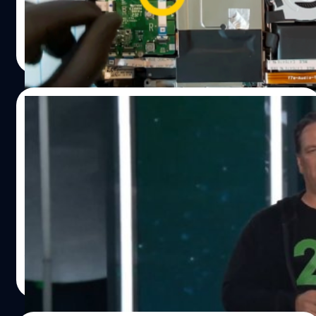
โฆษณาทั่วไป แต่จะเป็นการเผยรายละเอียดต่าง ๆ ของเครื่อง
ด้วยการชำแหละไส้ในออกมานั่นเอง
กรณ์รัฐภาส ธนวัตไชยศรี
| 1766 days ago
Read More
05/10/2021
Phil Spencer คาดเครื่องเกมคอนโซล อาจจะ
ขาดตลาดยาวยันปีหน้า
ดูเหมือนว่าปี ค.ศ. 2022 บรรดาเครื่องคอนโซล (Console) ทั้ง
Microsoft กับ Sony น่าจะยังต้องขาดตลาดยาวไปยันปีหน้า
เลย ฟิล สเปนเซอร์ (Phil Spencer) ตำแหน่งรองประธาน
Gaming ของ Microsoft ได้มีการพูดถึงสถานการณ์ของเครื่อง
เกมคอนโซล ที่กำลังเจอปัญหาใหญ่ เครื่องเกมขาดตลาด
จีรนาถ เรืองทรัพย์
| 1768 days ago
ผลิตมาไม่พอต่อความต้องการของตลาด ปัญหาหลักมาจาก
Read More
การขาดแคลนชิปในการผลิต "ผมคิดว่าต้องมีการพูดคุยเรื่อง
กันบ้าง ปัญหาหลักมาจากการขาดแคลนชิป" สเปนเซอร์ บอก