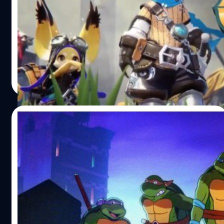
LINE Games ประกาศเปิดตัวเกมใหม่ 5 เกมสำหรับ PC,
Console และมือถือ ภายในงาน “LINE Games Play Game
2021” ที่จัดขึ้น ณ กรุงโซล ประเทศเกาหลีใต้ The
Vanshee (PC) พัฒนาโดย Pixel Cruise และให้บริการโดย
LINE Games โดย The Vanshee เป็นเกมแอ็กชันออนไลน์ที่
จีรนาถ เรืองทรัพย์
| 1927 days ago
เปิดตัวสำหรับแพลตฟอร์ม PC เรื่องราวของเกมจะเล่าถึงโลกที่
Read More
ถูกรุกรานจากต่างดาว เราต้องสวมบทบาทเป็น แวนชี ผู้มีพลัง
พิเศษที่สามารถใช้เวทมนต์และเทคโนโลยีล้ำสมัยเพื่อปกป้อง
มนุษยชาติจากการสูญพันธุ์ The Vanshee สร้างโดย
11/03/2021
เทคโนโลยี Unreal Engine 4 เพื่อกราฟิกที่สวยงามสมจริง ส่วน
ระบบในเกมมีทั้งการเลือกคลาส สร้างชุดเกราะ อาวุธ และ
Tribute Games เปิดตัวเกมเต่านินจา
พัฒนาคาแรกเตอร์ไปในทิศทางที่ต้องการเพื่อการต่อสู้ที่
Teenage Mutant Ninja Turtles:
เหมาะสมกับรูปแบบการเล่นของเรามากที่สุด The Vanshee จะ
Shredder’s Revenge
วางจำหน่ายผ่าน Steam ในรูปแบบ Early Access ภายในปี
ผู้จัดจำหน่าย Dotemu และทีมพัฒนา Tribute Games ได้
2021 นี้ Crystal Hearts…
ประกาศเปิดตัวเกม Teenage Mutant Ninja Turtles:
Shredder’s Revenge โดยจะลงคอนโซลและ PC (Steam) แต่
ยังไม่เปิดเผยวันวางจำหน่าย Teenage Mutant Ninja Turtles: