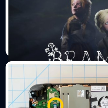
Dimfrost Studio เผยคลิปเกมเพลย์ใหม่ของ
Bramble: The Mountain King
ทีมพัฒนา Dimfrost Studio ได้ปล่อยคลิปเกมเพลย์ใหม่ของ
เกม Bramble: The Mountain King ซึ่งเราจะได้เห็นการต่อสู้,
การลอบเร้น และปริศนาต่าง ๆ Bramble: The Mountain
King เป็นเกมแนวสยองขวัญที่ได้รับแรงบันดาลใจมาจาก
นิทานพื้นบ้านของชาวนอร์ดิก ซึ่งจะเล่าเรื่องราวของเด็กหนุ่ม
ศุภกร ประเสริฐศิลป์
| 1723 days ago
และพี่สาวของเขาที่ติดอยู่ในป่ามหัศจรรย์ พวกเขาจะได้ผจญ
Read More
ภัยและพบกับภูตตัวน้อย, ยักษ์ และสัตว์ประหลาดอื่น ๆ เฟรด
ริก เซลเดน (Fredrik Sellden) ประธานกรรมการบริหารของ
Dimfrost Studio กล่าวว่า “เป้าหมายของเราคือการสร้างโลก
07/10/2021
ที่มีชีวิตและแปลกประหลาด ซึ่งเต็มไปด้วยสิ่งมีชีวิตในตำนาน
พวกมันไม่ได้เป็นแค่ส่วนหนึ่งของโลก แต่พวกมันเป็นส่วนหนึ่ง
Valve เผยรายละเอียดของ Steam Deck ด้วย
ในการเดินทางของคุณ บางตัวอาจจะช่วยเหลือคุณ บางตัว
การชำแหละตัวเครื่อง
อาจจะต้องการความช่วยเหลือ และบางตัวอาจจะอยากกิน
คุณ” Bramble: The Mountain King จะวางจำหน่ายในปี
านมานี้ Valve หรือทีมงานผู้ผลิตและจัดจำหน่ายเครื่องเล่น
2022 บนคอนโซลและพีซี (Steam) อ้างอิง พิสูจน์อักษร : สุ
เกมพกพา Steam Deck ได้อัปโหลดวิดีโอใหม่ขึ้นบนแชนแนล
ชยา เกษจำรัส
Youtube โดยในวิดีโอนี้จะไม่ใช่การโชว์สรรพคุณเหมือนกับ