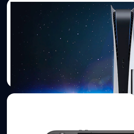
"ผมคิดว่ามันเป็นส่วนนึงที่สำคัญในการสร้างเครื่องเกม
08/09/2021
คอนโซล และด้วยความต้องการของตลาดมีมากขึ้น เครื่องเกม
ก็ไม่พอต่อความต้องการ ผมต้องบอกว่ามันน่าเสียดายที่เราจะ
ลือ! PS5 Pro กำลังอยู่ในช่วงพัฒนา คาดว่าจะ
ต้องอยู่กับสถานการณ์แบบนี้ไปอีกหลายเดือน ยาวถึงสิ้นปีรวม
วางจำหน่ายปี 2024
ไปถึงปีหน้าด้วย" "สิ่งที่น่าผิดหวังมากที่สุด คือ ความผิดหวัง
ของแฟน ๆ " สเปนเซอร์ บอกเสริม "หลายคนต้องการเครื่อง
Youtuber ชื่อว่า Moore’s Law is Dead (MLiD) ได้รายงาน
เกมคอนโซลในยุคใหม่ พวกเขาต้องการเครื่องเกมที่ดี ๆ ไม่ว่า
ข้อมูลรั่วว่าใน Livestream งาน PlayStation Showcase 2021
จะทางเราหรือเครื่องคู่แข่ง พวกเขาต้องการอะไรใหม่ ๆ พวก
นี้ นอกจากจะมีรายชื่อเกมที่จะปรากฎในงานอย่าง God of
เราทำงานกันอย่างหนักที่จะผลิตเครื่องให้เพียงพอต่อความ
War ภาคใหม่ หรือโหมดออนไลน์ 'Factions' ของ The Last of
ต้องการ แต่สถานการณ์แบบนี้จะอยู่กับเราไปสักระยะนึง"
Us 2 ก็คาดว่าจะมีการประกาศเปิดตัว PS5 Pro ว่ากำลังอยู่ใน
กรณ์รัฐภาส ธนวัตไชยศรี
| 1795 days ago
ปัญหาหลักในตอนนี้ คือ การขาดแคลนชิปในการผลิต ทั้ง
ช่วงพัฒนาครับ
Read More
NVIDIA และ AMD เป็นผลสืบเนื่องมาจากการระบาดของโค
วิด-19…
26/07/2021
Valve เผย “ยังไม่พบเกมจาก Steam ที่ไม่
สามารถทำงานบน Steam Deck”