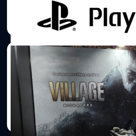
คอนโซล PS6, PS7, PS8, PS9 และ PS10 ในประเทศญี่ปุ่น
กรณ์รัฐภาส ธนวัตไชยศรี
| 994 days ago
Read More
22/09/2023
ลองเล่น Resident Evil Village บน iPad Pro
ก่อนใคร! ได้ประสบการณ์เทียบเท่าคอนโซล!
ที่บูธ Capcom ใน Tokyo Game Show 2023 ได้มีการนำเอา
พื้นที่ส่วนหนึ่งมาเพื่อเปิดให้ได้ลองเล่น Resident Evil Village
บน iPad Pro จริง ! ก่อนจะวางจำหน่าย ดังนั้นเราขอลองเล่น
ก่อนใครเพื่อพิสูจน์ความสามารถในการเล่นเกมระดับคอนโซล
บน iPad นี้
กิตติธัช วนิชผล
| 1051 days ago
Read More