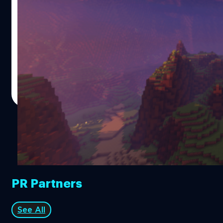
the Wild
หลังจากที่ Minecraft ได้เปิดตัวมาตั้งแต่ปี 2011 มาจนถึง
ปัจจุบัน แน่นอนว่าเราจะได้เห็นผลงานตระกาลตาต่าง ๆ จากผู้
เล่นของเกมนี้ ไม่ว่าจะเป็นการสร้างเมือง Liyue จาก Genshin
Impact ในเกม หรือสร้าง Texture ที่เปลี่ยนโลกในเกมให้เป็น
Lego ซึ่งล่าสุด ได้มีผู้ใช้บน Reddit ชื่อว่า Dinaeh สร้าง Map
กรณ์รัฐภาส ธนวัตไชยศรี
| 1823 days ago
จากเกม Zelda: Breath of the Wild ที่ประกอบไปด้วยภูมิภาค
Read More
ทั้งหมดจากในเกมครับ
PR Partners
See All