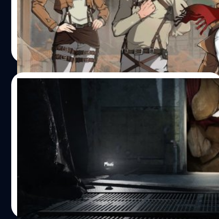
อนิเมะ Attack on Titan พร้อมกับเปิดให้แฟน ๆ สามารถซื้อที่
หน้าร้านค้าของ Dead by Daylight ได้แล้วตั้งแต่วันนี้ไปจนถึง
วันที่ 26 กรกฎาคม 2022
กรณ์รัฐภาส ธนวัตไชยศรี
| 1478 days ago
Read More
14/07/2022
ชมภาพทีเซอร์ใหม่ของ Dead by Daylight x
Attack on Titan
หลังจากมีข่าวว่าเกม Dead by Daylight จะครอสโอเวอร์กับ
การ์ตูน Attack on Titan ที่จะเพิ่มสกินของหน่วยสำรวจและไท
ทัน ล่าสุดทีมพัฒนา Behaviour Interactive ได้โพสต์ภาพที
เซอร์ใหม่บน Twitter แม้ Behaviour Interactive จะยังไม่
ประกาศวันเปิดให้เล่นอีเวนต์ Dead by Daylight x Attack on
ศุภกร ประเสริฐศิลป์
| 1484 days ago
Titan อย่างเป็นทางการ แต่ก่อนหน้านี้ก็มีการเปิดเผยข้อมูลใน
Read More
งานฉลองครบรอบ 6 ปีของเกม Dead by Daylight ว่า ดไวต์