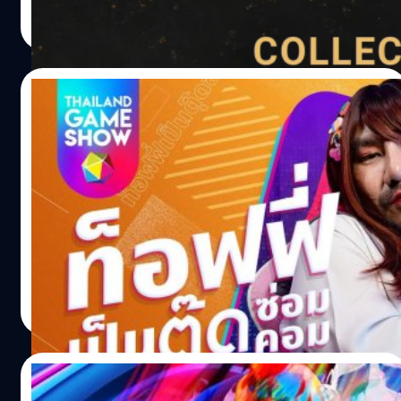
กรณ์รัฐภาส ธนวัตไชยศรี
| 1542 days ago
on Titan ที่พึ่งฉายจบไปเมื่อไม่นานมานี้ครับ โดยชุดสกินใหม่
Read More
จะประกอบไปด้วย ชุดหน่วยสำรวจสำหรับตัวละครผู้เอาชีวิต
รอด Dwight และ Zarina พร้อมกับสกินไททันเกราะสำหรับตัว
ละครนักฆ่า Oni อย่างไรก็ตาม ในขณะนี้ทางทีมงานยังไม่เผย
07/05/2022
กำหนดวันวางจำหน่าย DLC และชุดจากในภาพทั้งหมดอาจมี
การเปลี่ยนแปลงในภายหลังเช่นกัน
[TGS Interview] ‘ท็อฟฟี่เป็นตุ๊ดซ่อมคอม’ “ที่
เล่นเกม”
'ท็อฟฟี่ จักรพงศ์ พุ่มไพจิตร' หรือที่ใครหลายคนรู้จักมากกว่า
ในชื่อ ‘ท็อฟฟี่เป็นตุ๊ดซ่อมคอม’ อินฟลูเอนเซอร์สาย IT และ
เกม ที่เป็นมิตรกับทุกคนด้วยการนำเสนอคอนเทนต์เกี่ยวกับ
ไอทีที่เข้าใจง่าย และสนุกไปพร้อม ๆ กัน นอกจากนี้อีกบทบาท
หนึ่งของเขา คือ การเป็นเกมเมอร์
ประภาส อยู่เย็น
| 1552 days ago
Read More
28/02/2022