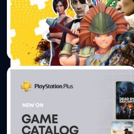
Extra และ Deluxe ประจำเดือนสิงหาคม
สำหรับคนที่ไม่ทราบว่าเดือนนี้มีเกมอะไีน่าสนใจบ้างก็มาดูกัน
ได้
Wiwat Kerdsomjit
| 1447 days ago
Read More
11/08/2022
PlayStation Plus Extra และ Premium จะ
เพิ่มเกม Yakuza, Dead by Daylight และอื่น
ๆ ในเดือนสิงหาคมนี้
ผู้จัดจำหน่าย Sony Interactive Entertainment ได้ประกาศ
ว่าจะเพิ่มเกม Bugsnax (PS5, PS4), Dead by Daylight (PS5,
PS4), Tom Clancy’s Ghost Recon Wildlands (PS4),
Yakuza 0 (PS4), Yakuza Kiwami (PS4) และ Yakuza