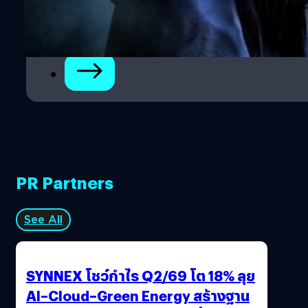
2
3
PR Partners
See All
SYNNEX โชว์กำไร Q2/69 โต 18% ลุย
AI–Cloud–Green Energy สร้างฐาน