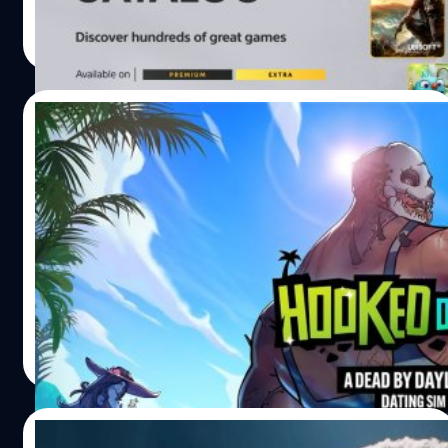
Kiwami 2 (PS4) เข้าไปในคลังเกมของสมาชิก PlayStation
ศุภกร ประเสริฐศิลป์
| 1456 days ago
Plus Extra และ PlayStation Plus Premium โดยจะเปิดให้
Read More
เล่นตั้งแต่วันที่ 16 สิงหาคม 2022 และในวันเดียวกันยังเพิ่มเกม
อื่น ๆ อีก ดังนี้ EVERSPACE (PS4)Metro Exodus (PS5,
PS4)MONOPOLY Madness (PS4)MONOPOLY Plus
06/08/2022
(PS4)Trials…
Hooked on You: A Dead by Daylight
Dating Sim เกมจีบฆาตกรชื่อดัง วางจำหน่าย
อย่างเป็นทางการแล้ว
Dead by Daylight เกมยอดนิยมที่ผู้เล่นจะได้สวมบทเป็นผู้ล่า
ออกไล่ล่าผู้เล่นที่เหลืออีก 4 คน เป็นเกมที่ฮิตมาก แล้วถ้าเกิด
คุณได้จีบเหล่าผู้ล่าเหล่านั้นจะเป็นยังไง
จีรนาถ เรืองทรัพย์
| 1461 days ago
Read More
04/08/2022