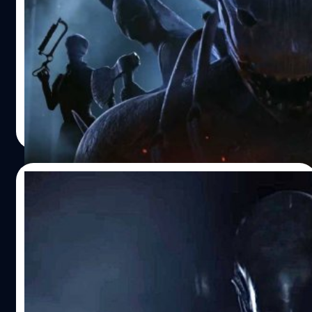
ต่อ” Behavior Interactive กล่าว
จากบทสัมภาษณ์โดย MP1ST ทางสื่อได้สัมภาษณ์ประธาน
แผนกหุ้นส่วนของ Behavior Interactive มาติเยอ โกเต
(Mathieu Côté) เกี่ยวกับความเป็นไปได้ที่ Dead by Daylight
จะมีภาคต่อ
กรณ์รัฐภาส ธนวัตไชยศรี
| 1043 days ago
Read More
04/08/2023
Alien เตรียมออกล่าในเกม Dead by
Daylight
มอนสเตอร์ตัวใหม่จะเป็น Xenomorph จากแฟรนไชส์
ภาพยนตร์ Alien ที่แฟน ๆ คุ้นเคยกันดี และนอกจากการนำ
Xenomorph มาอยู่ในเกม Dead by Daylight