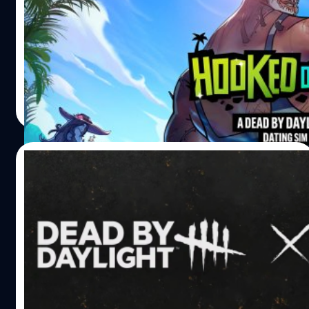
ทีมพัฒนา Behaviour Interactive จับมือกับ Psyop ผู้สร้าง
เกม I Love You, Colonel Sanders! ประกาศเปิดตัวเกม
Hooked on You: A Dead by Daylight Dating Sim โดยจะ
วางจำหน่ายผ่านร้านค้า Steam ในช่วงฤดูร้อนนี้ Hooked on
You: A Dead by Daylight Dating Sim จะพาผู้เล่นไปยัง
ศุภกร ประเสริฐศิลป์
| 1541 days ago
‘Murderer's Island’ ซึ่งเป็นที่อยู่ของนักฆ่า 4 คนคือ The
Read More
Huntress, The Spirit, The Trapper และ The Wraith แม้รูป
ลักษณ์ภายนอกจะดูโหดร้ายแต่พวกเขาก็ต้องการความโรแมน
ติก พวกเขาอาจจะพบรักแท้ สร้างมิตรภาพที่ดี หรือตาย โดยผู้
18/05/2022
เล่นจะต้องเปิดเผยว่า อะไรพาพวกเขามายังเกาะนี้? พวกเขามา
จากไหน?…
Dead by Daylight ร่วมกับ Attack on Titan
วางจำหน่าย DLC ชุดใหม่ เร็ว ๆ นี้
จากไลฟ์สตรีมครบรอบ 6 ปีของเกม Dead by Daylight ทาง
ทีมผู้พัฒนาได้ประกาศ DLC ใหม่ชื่อว่า Roots of Dead ที่จะมา
พร้อมกับ The Dredge ตัวละครนักฆ่าหน้าใหม่ พร้อมกับตัว
ละครผู้เอาชีวิตรอด Haddie Kaur จากนั้นก็ตามมาด้วย DLC
เซอร์ไพรส์อีกหนึ่งชุดก็คือสกินตัวละครจากซีรีส์อนิเมะ Attack