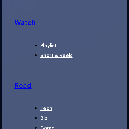
Watch
Playlist
Short & Reels
Read
Tech
Biz
Game