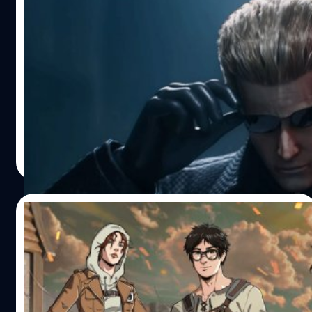
Dead by Daylight เผยตัวอย่างคอนเทนต์
เสริม Resident Evil: PROJECT W
หลังจากที่มีข่าวลือพร้อมรูปประกอบหลุดออกมาเมื่อช่วง
อาทิตย์ที่แล้ว ได้เผยว่าตัวละครจากส่วนเสริม PROJECT W จะ
ประกอบไปด้วย Albert Wesker, Ada Wong และ Rebecca
Chambers ดูเหมือนว่าข้อมูลเหล่านี้จะเป็นจริง เพราะทาง
Behavior Software ได้เผยตัวอย่างแรกของ PROJECT W
กรณ์รัฐภาส ธนวัตไชยศรี
| 1464 days ago
สำหรับ Dead by Daylight เมื่อไม่นานมานี้ ซึ่งตัวละครในวิดีโอ
Read More
ก็ตรงกับข้อมูลที่หลุดออกมาครับ
21/07/2022
คอนเทนต์ Attack on Titan วางจำหน่ายให้กับ
Dead by Daylight แล้ววันนี้
หลังจากที่ได้เผยภาพ Teaser ให้ได้เห็นกันมานาน ล่าสุดทาง
ทีม Behavior ก็ได้เผยตัวอย่างเต็ม ๆ จาก DLC ที่ได้ร่วมมือกับ