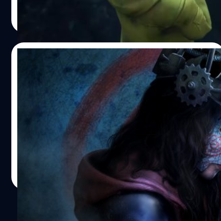
โคจิ ซูซูกิ (Koji Suzuki) ซาดาโกะจะมีชื่อในเกม Dead by
ศุภกร ประเสริฐศิลป์
| 1632 days ago
Daylight ว่า อนเรียว (Onryo) ซึ่งจะนำเสนอความสยองขวัญ
Read More
ทางจิตวิทยาและมีกลไกการเล่นที่แตกต่างจากนักฆ่าคนอื่น ๆ
นอกจากนี้ยังเพิ่มตัวละคร โยอิจิ อาซากาวะ (Yoichi
Asakawa) ตัวเอกเพียงคนเดียวในแฟรนไชส์ Ringu ที่เคยรอด
25/01/2022
ชีวิตจากเงื้อมมือของซาดาโกะ อ้างอิง พิสูจน์อักษร : สุชยา
เกษจำรัส
Dead by Daylight เตรียมครอสโอเวอร์กับ
Saw ในสัปดาห์นี้
ทีมพัฒนา Behaviour Interactive ได้จับมือกับสตูดิโอ
ภาพยนตร์ Lionsgate และประกาศเปิดตัวคอนเทนต์ล่าสุด
ของเกม Dead by Daylight ที่มีชื่อว่า Archives Tome 10:
SAW ซึ่งผู้เล่นจะได้พบกับ จิ๊กซอว์ (Jigsaw) วายร้ายจากหนัง
สยองขวัญชื่อดังที่พากย์เสียงโดย โทบิน เบลล์ (Tobin Bell)
ศุภกร ประเสริฐศิลป์
| 1654 days ago
และจะเปิดให้เล่นบนทุกแพลตฟอร์มในวันที่ 26 มกราคม
Read More
2022 ใน Archives Tome 10: SAW ผู้เล่นจะได้สำรวจความ
ทรงจำของ อแมนด้า ยัง (Amanda Young) และนักสืบแทปป์
(Detective Tapp) รวมถึงเพิ่มชุดของตัวละครทั้งสองและไอ
1
เทมแต่งกายถึง 60 ชิ้น อ้างอิง พิสูจน์อักษร : สุชยา เกษจำรัส