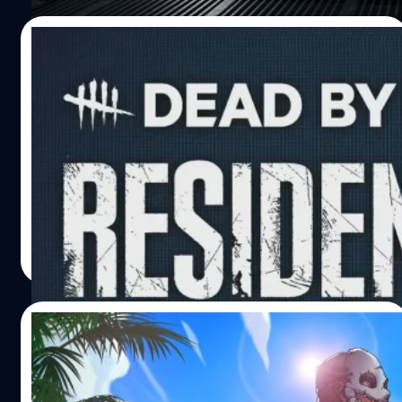
(Dwight) จะได้รับสกิน เอเรน เยเกอร์ (Eren Yeager), ซารินา
(Zarina) จะได้รับสกินฮันจิ โซเอะ (Hange Zoe) และฆาตกรโอ
31/05/2022
นิ (Oni) จะได้รับสกินไททันเกราะ (Armored Titan) ที่มา:
twinfinite พิสูจน์อักษร :…
Dead by Daylight เตรียมเปิดตัว DLC ต่อย
อดคอนเทนต์จาก Resident Evil เร็ว ๆ นี้
หลังจากที่ได้ร่วมมือกับทาง Capcom เพื่อปล่อย Resident
Evil DLC ให้กับ Dead by Daylight เมื่อปีที่ผ่านมา ที่มาพร้อม
กับตัวละครผู้รอดชีวิตอย่าง Jill Valentine, Leon S.
Kennedy, ตัวละครนักฆ่า Nemesis และด่าน Raccoon City
Police Station จากไลฟ์สตรีมครบรอบ 5 ปีของตัวเกมได้
กรณ์รัฐภาส ธนวัตไชยศรี
| 1528 days ago
ประกาศเปิดตัว DLC ภาคต่อของ Resident Evil ที่จะใช้ชื่อว่า
Read More
Resident Evil Chapter: Project W. ครับ อย่างไรก็ตาม ใน
ขณะนี้ยังไม่มีการเผยข้อมูลคอนเทนต์ใด ๆ จาก DLC ภาคต่อ
นอกจากฟุตเทจสั้น ๆ จากตัวอย่างแรกของ Resident Evil
18/05/2022
DLC ที่ตัวละคร Meg Thomas กำลังวิ่งหนี Nemesis พร้อมกับ
ช่วงวางจำหน่ายของ…
เปิดตัวเกมจีบนักฆ่า Hooked on You: A Dead
by Daylight Dating Sim