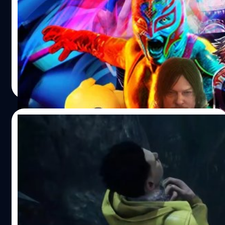
10 เกมที่คุณไม่ควรพลาดในเดือนมีนาคม
2022
เตรียมกระเป๋าฉีกเพราะเกมน่าสนใจเดือนมีนาคมมีเพียบ
Wiwat Kerdsomjit
| 1620 days ago
Read More
16/02/2022
Sadako จาก The Ring จะเป็นนักฆ่าคนใหม่ใน
Dead by Daylight
ทีมพัฒนา Behaviour Interactive ได้ประกาศว่าจะเปิดให้เล่น
แชปเตอร์ Sadako Rising ของเกม Dead by Daylight ในวันที่
8 มีนาคม 2022 โดยจะเพิ่มนักฆ่า ซาดาโกะ (Sadako) จาก
ภาพยนตร์ The Ring และนิยายสยองขวัญ Ringu ที่แต่งโดย