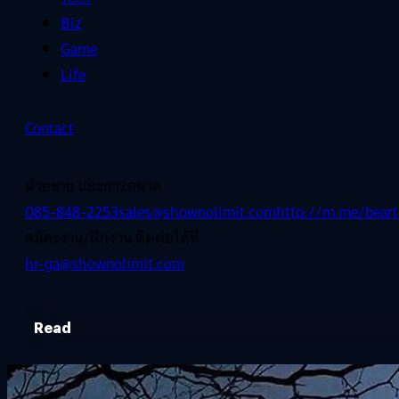
Biz
Game
Life
Contact
ฝ่ายขาย และการตลาด
085-848-2253
sales@shownolimit.com
http://m.me/beart
สมัครงาน/ฝึกงาน ติดต่อได้ที่
hr-ga@shownolimit.com
Read