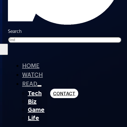
Search
HOME
WATCH
READ
Tech
CONTACT
Biz
Game
Life