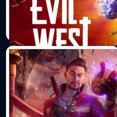
Hog ปล่อยเกมเพลย์ใหม่ล่าสุดของเกมคาวบอยปะทะปีศาจ
'Evil West' ออกมาให้แฟน ๆ ได้รับชม เผยระบบการเล่นแบบ
คร่าว ๆ อาวุธ และศัตรูรูปแบบต่าง ๆ ที่ผู้เล่นต้องเจอในเกม
เรื่องราวของ 'Evil West' เกิดขึ้นไกลโพ้นสุดขอบชายแดน
จีรนาถ เรืองทรัพย์
| 1700 days ago
อเมริกา ผู้เล่นจะได้รับบทเป็นสายลับคนสุดท้ายขององค์กรล่า
Read More
แวมไพร์ ซึ่งเราเท่านั้นที่เป็นเส้นแบ่งสุดท้ายระหว่างเหล่าปีศาจ
และมวลมนุษย์!! เราต้องล่าเหล่าปีศาจด้วยปืน ถุงมือสายฟ้า
และอาวุธอีกสารพัดรูปแบบ สามารถเล่นโหมดเนื้อเรื่องเพื่ออัป
27/10/2021
เกรดอาวุธหรือจะสนุกกับการล่ากับเพื่อน ๆ ในโหมด Co-op
ก็ได้ ระบบเกมที่น่าสนใจ โหมดเล่นคนเดียวและโหมด Co-op
Shadow Warrior 3 เลื่อนวางจำหน่ายออกไป
สามารถสร้างสรรค์สไตล์การต่อสู้ได้รุนแรงไร้ขีดจำกัดเล่าขาน
เป็นปี 2022
ตำนานปีศาจและความเชื่อของโลกฝั่งตะวันตกอย่างมีสไตล์
พัฒนาตัวละครด้วยการอัปเกรดความสามารถพิเศษ (Perks)
ผู้จัดจำหน่าย Devolver Digital และทีมพัฒนา Flying Wild
อาวุธ และเครื่องมือต่าง ๆดำดิ่งสู่เรื่องราวสุดลึกล้ำในโหมด
Hog ได้ประกาศเลื่อนวางจำหน่ายเกม Shadow Warrior 3
เนื้อเรื่องและหาทางกอบกู้อเมริกา! 'Evil West' จะวางจำหน่าย
ออกไปเป็นปี 2022 จากเดิมมีแผนจะวางจำหน่ายในปี 2021
บนแพลตฟอร์ม PlayStation 5, Xbox Series, PlayStation
โดยจะลงแพลตฟอร์ม PlayStation 4, Xbox One และ PC
4, Xbox One, และ PC ผ่าน Steam ในปี 2022 อ้างอิง พิสูจน์
(Steam) Shadow Warrior 3 เป็นเกมแนวแอ็กชัน ผจญภัย มุม
ศุภกร ประเสริฐศิลป์
| 1744 days ago
อักษร : สุชยา เกษจำรัส
มองบุคคลที่ 1 ที่มีการผสมผสานระหว่างการยิงปืน, การต่อสู้