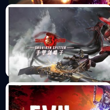
รวมถึงสกิน Katana แบบ Limited Edition สำหรับใช้ในเกม
Shadow Warrior 3 อ้างอิง…
14/12/2021
Shadow Warrior 3 เตรียมครอสโอเวอร์กับ
Naraka: Bladepoint
ผู้จัดจำหน่าย Devolver Digital และทีมพัฒนา Flying Wild
Hog ได้ประกาศว่าเกม Shadow Warrior 3 จะครอสโอเวอร์กับ
เกม Naraka: Bladepoint ในช่วงต้นปี 2022 โดย โล แวง (Lo
Wang) ตัวเอกของเกม Shadow Warrior 3 จะได้รับอาวุธ
Raikou Katana จากเกม Naraka: Bladepoint ไวเปอร์ หนิง
ศุภกร ประเสริฐศิลป์
| 1696 days ago
(Viper Ning) ฮีโรของเกม Naraka: Bladepoint จะได้รับ
Read More
Hoji’s Mask และ Shuriken Spitter จากเกม Shadow
Warrior 3 Naraka: Bladepoint เปิดให้เล่นอย่างเป็นทางการ
แล้ววันนี้ บนแพลตฟอร์ม PC (Steam และ…
10/12/2021
เผยเกมเพลย์ ‘Evil West’ คาวบอยปะทะปีศาจ
ผู้เผยแพร่ Focus Entertainment และผู้พัฒนา Flying Wild