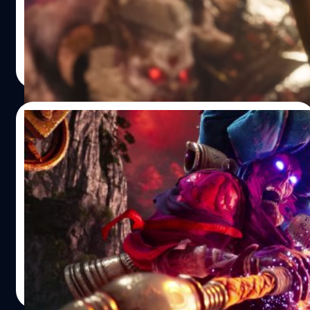
เป็นการยืนยันว่าเกมนี้จะวางจำหน่ายในวันที่ 1 มีนาคม 2022
บนแพลตฟอร์ม PlayStation 4, Xbox One และ PC (Steam)
นอกจากนี้ Devolver Digital ยังประกาศว่า ไมค์ โมห์ (Mike
ศุภกร ประเสริฐศิลป์
| 1647 days ago
Moh), แอนโดรเมดา ดังค์เกอร์ (Andromeda Dunker) และ
Read More
ซองวอน โช (SungWon Cho) จะเป็นผู้พากย์เสียงตัวละคร โล
แวง (Lo Wang), โมโตโกะ (Motoko) และซิลลา (Zilla) แถม อ
เล็กซ์ โดเบรนโก (Alex Dobrenko) จะกลับมาพากย์เสียงเป็น
18/01/2022
โฮจิ…
Shadow Warrior 3 เตรียมวางจำหน่าย 1 มี.ค.
นี้
จากข้อมูลล่าสุดบนหน้าร้านค้า PlayStation Store และ
Microsoft Store ระบุว่าผู้จัดจำหน่าย Devolver Digital และ
ทีมพัฒนา Flying Wild Hog มีแผนจะวางจำหน่ายเกม
Shadow Warrior 3 เวอร์ชัน PlayStation 4, Xbox One และ
PC ในวันที่ 1 มีนาคม 2022 สำหรับผู้ที่สั่งจองเกม Shadow
ศุภกร ประเสริฐศิลป์
| 1661 days ago
Warrior 3 ล่วงหน้าในราคา 49.99 ดอลลาร์ (ประมาณ 1,659
Read More
บาท) จะได้รับเกม Shadow Warrior และ Shadow Warrior 2