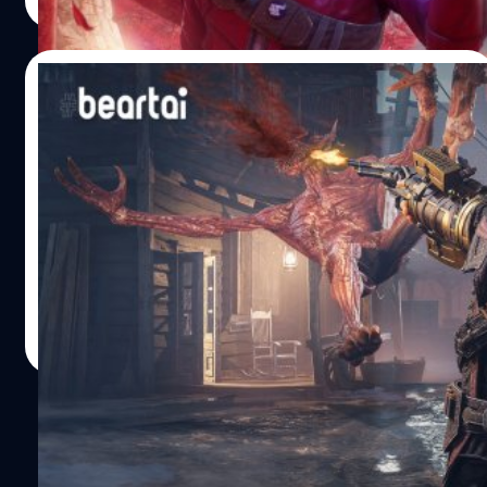
Read More
ระยะประชิด และการวิ่งแบบ Free Running ซึ่งจะเล่าเรื่องราว
ของ โล แวง (Lo Wang) ที่ต้องร่วมมือกับอดีตหัวหน้า โอโรจิ ซิ
ลลา (Orochi Zilla) เพื่อต่อสู้กับเหล่าปีศาจและตามหามังกร
12/12/2020
โบราณ อ้างอิง พิสูจน์อักษร : สุชยา เกษจำรัส
Focus Home Interactive เปิดตัวเกม
คาวบอยล่าแวมไพร์ Evil West
ผู้จัดจำหน่าย Focus Home Interactive และทีมพัฒนา
Flying Wild Hog ได้ประกาศเปิดตัวเกม Evil West โดยจะวาง
จำหน่ายในปี 2021 บนแพลตฟอร์ม PlayStation 5, Xbox
Series X, PlayStation 4, Xbox One และ PC (Steam) Evil
West เป็นเกมแนวแอ็กชันที่มีเรื่องราวเกิดขึ้นในยุคตะวันตกแบ
ศุภกร ประเสริฐศิลป์
| 2062 days ago
บดาร์กแฟนตาซี ผู้เล่นจะได้รับบทเป็น Jesse Rentier นักล่า
Read More
แวมไพร์ที่ลุกขึ้นมาเป็นซูเปอร์ฮีโรแห่งดินแดนตะวันตกเพื่อ
กำจัดเหล่าแวมไพร์และปกป้องอเมริกา ซึ่งผู้เล่นสามารถลุย
เดี่ยวหรือเล่นกับเพื่อนแบบ Co-op ในการต่อสู้ที่เต็มไปด้วย
เลือด, ออกสำรวจและต่อสู้ในโหมดแคมเปญ, ปลดล็อก Perk
เพื่อเพิ่มความชำนาญ, อัปเกรดอาวุธและเครื่องมือต่าง ๆ และ