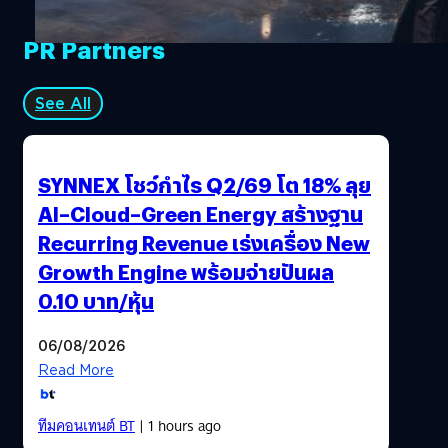
สร้างสไตล์การเล่นของตัวเองเพื่อเอาชนะเหล่าแวมไพร์จอม
กระหายเลือด อ้างอิง พิสูจน์อักษร : สุชยา เกษจำรัส
PR Partners
See All
SYNNEX โชว์กำไร Q2/69 โต 18% ลุย
AI–Cloud–Green Energy สร้างฐาน
Recurring Revenue เร่งเครื่อง New
Growth Engine พร้อมจ่ายปันผล
0.10 บาท/หุ้น
06/08/2026
Read More
ทีมคอนเทนต์ BT
| 1 hours ago