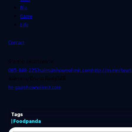
Biz
Game
Life
Contact
ฝ่ายขาย และการตลาด
085-848-2253
sales@shownolimit.com
http://m.me/beart
สมัครงาน/ฝึกงาน ติดต่อได้ที่
hr-ga@shownolimit.com
Tags
| Foodpanda