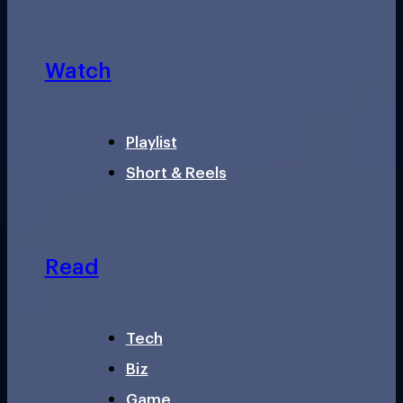
Watch
Playlist
Short & Reels
Read
Tech
Biz
Game