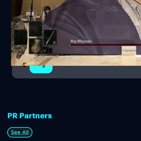
2
3
4
…
9
PR Partners
See All