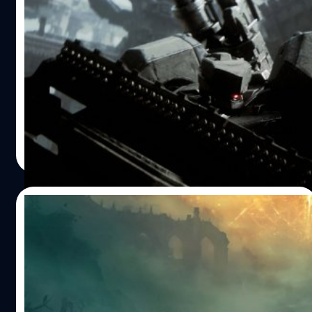
Armored Core VI กลายเป็นเกมขายดีใน
Steam หลังจากหายไปนานกว่า 10 ปี
Armored Core VI กลายเป็นเกมขายดีใน Steam หลังจากหาย
ไปนานกว่า 26 ปี
จีรนาถ เรืองทรัพย์
| 1077 days ago
Read More
04/08/2023
ผู้แต่งเพลงในเกม Elden Ring ลาออกจากค่าย
FromSoftware หลังทำงานมา 12 ปี
ยูกะ คิตามูระ (Yuka Kitamura) นักแต่งเพลงชื่อดังจากค่าย
FromSoftware ได้ประกาศลาออกจากบริษัทแล้ว