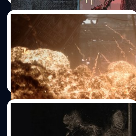
07/02/2023
การต่อสู้กับบอสใน Armored Core 6 จะเป็น
ไฮไลต์สำคัญของเกมนี้
การต่อสู้กับบอสใน Armored Core 6 จะเป็นไฮไลต์สำคัญของ
เกมนี้
จีรนาถ เรืองทรัพย์
| 1278 days ago
Read More
30/01/2023
รู้ว่าเจ็บแต่เต็มใจ… Souls Series เกมยากที่
หลายคนรัก