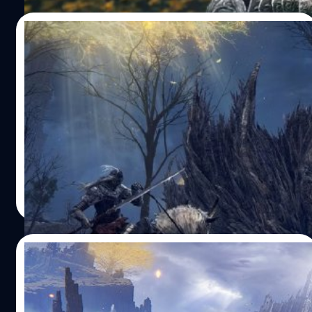
ตัวอย่างไปยัง YouTube ซึ่งแสดงหลายฉากของสถานการณ์
ต่างๆ จากเกม รวมถึงการต่อสู้ระยะประชิด การต่อสู้ระยะไกล
22/03/2023
การขี่ม้า และการต่อสู้กับบอส สำหรับเกมเมอร์ที่เล่น Elden
Ring ตั้งแต่เปิดตัวมา การเปลี่ยนแปลงนี้อาจต้องใช้เวลามาก
ผู้พัฒนา Elden Ring จาก FromSoftware
ในการทำความคุ้นเคย แต่แน่นอนว่ามันเป็นวิธีการเล่นแบบใหม่
กำลังทำ Project ใหม่ที่ไม่ใช่เกม Armored
ซึ่งจะเป็นประสบการณ์ที่ยอดเยี่ยมในการเริ่มเล่นครั้งใหม่ และ
Core
อาจหัวร้อนมากกว่าที่เคย!…
ผู้พัฒนาเกม Elden Ring อาจกำลังทำ Project ใหม่ที่ยังไม่ได้
เปิดเผย จากการอัปเดตล่าสุดบน LinkedIn ของพนักงาน
FromSoftware ได้ทำหน้าที่ดำเนินการ Project เป็นระยะเวลา
อย่างน้อยหนึ่งปี และมันก็ไม่ใช่เกม Armored Core 6: Fires of
Rubicon หรือ Elden Ring DLC ที่กำลังจะมาถึง คุณ Kenneth
อรรถพันธ์ ภาษาสุข
| 1235 days ago
Chan โปรดิวเซอร์ของ FromSoftware ได้เปิดเผยว่าเขาเป็น
Read More
ส่วนหนึ่งของ Project ใหม่นี้ด้วย และข่าวนี้มาจากการอัปเดต
ในโปรไฟล์ LinkedIn ของเขา ซึ่งระบุว่าเขากำลังเป็น
โปรดิวเซอร์ของ “Project ที่ยังไม่เปิดเผย” ตั้งแต่เดือน
21/03/2023
มกราคม 2022 ก่อนหน้านี้ Chan เคยทำงานเป็นหัวหน้านัก
ออกแบบและผู้จัดการ Project ของ Elden Ring และเขายัง
Bandai Namco เผยสถิติน่าสนใจครบรอบปี
เป็นหนึ่งในผู้กำกับของ Armored Core 6 ที่กำลังจะมาถึงตั้งแต่
Elden Ring มีผู้มัวหมองล้มตายไปมากกว่า
ปี 2017 ซึ่งประสบการณ์ของเขาทำให้เป็นไปได้ว่านี่เป็น…