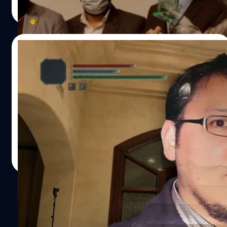
ได้เสริมทักษะการเล่น, เรียนรู้ความผิดพลาด จดจำจังหวะของ
Read More
ศัตรู และนำไปใช้ในอุปสรรคครั้งถัดไป ที่สำคัญชัยชนะจากที่
กล่าวมาคือเสน่ห์ของซีรีส์ Souls ที่มัดตัวผู้เล่นได้อยู่หมัดจน
ค่อย ๆ ได้รับความนิยมในระดับมหาชน เพราะเมื่อ ทำให้ทุก ๆ
16/01/2023
ชัยชนะเต็มไปด้วยความภาคภูมิใจ เมื่อกำจัดศัตรูได้แล้วเราจะ
รู้สึกภูมิใจอย่างบอกไม่ถูกเพราะเราได้ใช้เวลาและเรียนรู้สิ่งที่
เมื่อ Hidetaka Miyazaki ถูกสร้างให้มีขนาด
เราต้องทำหรือจัดการศัตรูจนเราเข้าใจ ก้าวผ่านความยาก
20 ฟุต เขาคือบอสที่แท้จริงใน Elden Ring
ลำบากได้ด้วยตัวเราเอง เกมตระกูล Souls เพิ่งจะได้รับความ
นิยมในบ้านเราช่วงหลัง ๆ ทั้งจากการติดตามข่าวสารเกมที่
เมื่อ Hidetaka Miyazaki ถูกสร้างให้มีขนาด 20 ฟุต เขาคือ
สะดวกขึ้น รวมไปถึง YouTuber สายเกมชื่อดังอย่าง…
บอสที่แท้จริงใน Elden Ring
จีรนาถ เรืองทรัพย์
| 1300 days ago
Read More
1