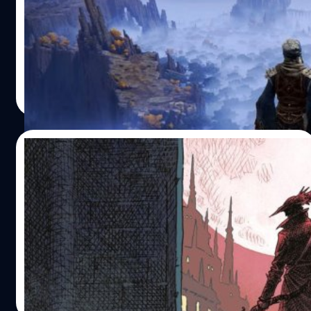
Elden Ring เป็นเกมล่าสุดจากค่าย FromSoftware และ
ประสบความสำเร็จทั่วโลกในปีที่ผ่านมา ความลับมากมายของ
เกมยังคงถูกซ่อนไว้จนถึงทุกวันนี้ ทำให้ผู้เล่นสามารถค้นพบ
บางสิ่งที่ไม่คาดคิดได้ทุกครั้งที่เล่น
อรรถพันธ์ ภาษาสุข
| 1247 days ago
Read More
27/02/2023
ข่าวลือ Bloodborne มีแผนจะพอร์ตให้ PC แต่
ถูกยกเลิกไปแล้ว
ข่าวลือ Bloodborne มีแผนจะพอร์ตให้ PC แต่ถูกยกเลิกไป
แล้ว
จีรนาถ เรืองทรัพย์
| 1258 days ago
Read More