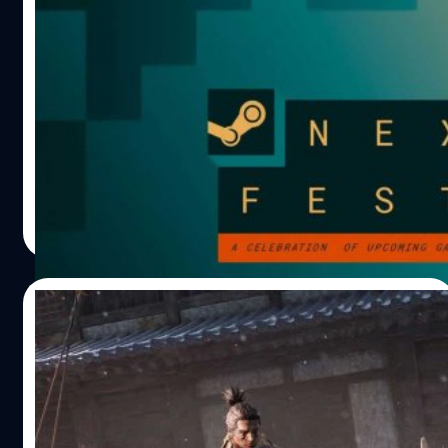
รวมเกมใหม่ ‘น่าจับตามอง’ จาก Steam Next
Fest (มิถุนายน 2023)
Steam Next Fest เทศกาลเกมจาก Steam ที่เปิดโอกาสให้เกม
เมอร์ทุกคนได้ลองเล่นเวอร์ชัน Demo เกมใหม่ ๆ จากทีม
พัฒนาเกมทั้งหน้าใหม่ และ ค่ายยักษ์ใหญ่ที่เรารู้จักกันดี โดย
ในรอบเดือนมิถุนายน 2023 นี้ จากที่ได้ลองมาหลายเกม บอก
ได้เลยว่ามีเกมน่าสนใจที่น่าจับตามองไม่แพ้งานก่อน ๆ เลย
กรณ์รัฐภาส ธนวัตไชยศรี
| 1140 days ago
ครับ ซึ่งจะมีเกมอะไรกันบ้าง? เราไปดูกันเลย!!
Read More
11/06/2023
แฟนเกมลงความเห็นให้ Sekiro เป็นเกมจาก
FromSoftware ที่ยากที่สุด
Sekiro Shadow Die Twice หนึ่งในเกมสุดท้าทายจากทีม
From Software ผู้สร้าง Dark Souls ทั้ง 3 ภาค, Bloodborne