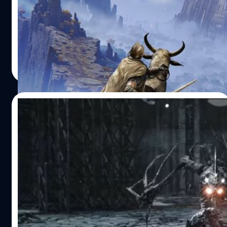
9,000 ล้านครั้ง
Bandai Namco เผยสถิติน่าสนใจครบรอบปี Elden Ring มีผู้
มัวหมองล่มตายไปมากกว่า 9,000 ล้านครั้ง
จีรนาถ เรืองทรัพย์
| 1236 days ago
Read More
15/03/2023
Archangel Studios ตอบโต้ข้อกล่าวหาที่ว่า
Bleak Faith: Forsaken มีแอนิเมชันที่ขโมยมา
จากเกมดังอย่าง Elden Ring
Archangel Studios ผู้พัฒนา Bleak Faith: Forsaken ได้
ตอบโต้ข้อกล่าวหาขโมยทรัพย์สินจาก Elden Ring ผู้พัฒนามี
ความโปร่งใสเกี่ยวกับการใช้สินทรัพย์ที่ซื้อจาก Unreal Engine
Marketplace สำหรับ "แอนิเมชันที่ดีและเหมาะสมกับธีมของ
เรา" นักพัฒนายังชี้แจงว่าการซื้อสินทรัพย์เป็นเรื่องปกติใน
อรรถพันธ์ ภาษาสุข
| 1242 days ago
อุตสาหกรรม แม้แต่ที่ FromSoftware ดูเหมือนว่าการใช้ asset