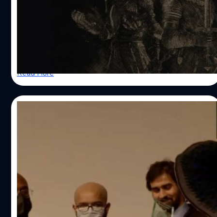
หากพูดถึงเกมที่เล่นแล้วรู้สึกอยากปาจอยทิ้งหรือทำให้เกมเม
อร์อย่างเรา ๆ นั้นหัวร้อนคงหนีไม่พ้น เกมตระกูล Souls อย่าง
ที่เรารู้จักในประเภทเกม Souls-Like เมื่อพูดถึง “ความยาก”
ในการเล่นเกมของแต่ละคนนั้นเราอาจจะนึกถึงเกมมากมายที่มี
ความยากแตกต่างกันไป แต่ถ้าหากเป็นเกมเมอร์อย่างชาวเรา
จุลดิศ ปูคะวนัช
| 1286 days ago
แล้วเมื่อพูดถึงเกมยากในปัจจุบันต้องหนีไม่พ้นเกมตระกูล
Read More
Souls วังวนแห่งความทรมานได้กำเนิดขึ้นจาก “Demon’s
Souls” ทอดต่อมาที่ซีรีส์ Dark Souls จวบจนผลงานล่าสุด
อย่าง “Elden Ring” ซึ่งทั้งหมดนี้เป็นคือผลงานของ
26/01/2023
FromSoftware ทีมพัฒนามีแนวคิดอยากจะให้เหล่าเกมเมอร์
ได้ย้อนกลับไปยังเกมรูปแบบการเล่นสุดคลาสิกด้วยการโยนผู้
FromSoftware ส่ง Ranni ขึ้นรับรางวัล
เล่นเข้าไปยังโลกแฟนตาซีไร้ซึ่งวิธีสอนการเล่นเป็นหลักเป็น
Game of the Year จากงาน New York Game
แหล่ง มีเพียงความหฤโหดที่มอบให้ เรื่องราวที่เกิดขึ้นในโลก
Awards
ของเกมที่มีเพียงผู้เล่นเป็นคนคอยลำดับเหตุการณ์ด้วยตนเอง
จากงาน New York Game Awards ครั้งล่าสุด Elden Ring ได้
ทั้งหมดนี้คือองค์ประกอบที่แปรเปลี่ยนเป็นเหตุผลและกลไก
ชนะ 2 รางวัลใหญ่ ประกอบไปด้วย รางวัลสาขา Best World
ความสนุกของเกมตระกูล Souls ในที่สุด กับเกมอื่น ความตาย
และ Game of the Year ซึ่งในงานนี้ทางทีมงานได้ส่ง Ranni ตัว
อาจเป็นเพียงความล้มเหลว แต่สำหรับเกมนี้การล้มให้กับคม
ละครจากในเกมขึ้นเวทีเพื่อรับรางวัล
ดาบและความป่าเถื่อนของศัตรู กลับเป็นแรงผลักดันให้ผู้เล่น
กรณ์รัฐภาส ธนวัตไชยศรี
| 1290 days ago