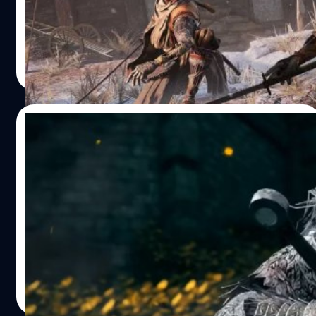
และ Elden Ring (เกมแห่งปี 2022) ได้ถูกเลือกให้เป็นเกมที่
ยากที่สุดจากค่าย โดยผลโหวตถูกเลือกโดยชาว Reddit หลัง
จากมีผู้ใช้ชื่อว่า Glxyoea เปิดกระทู้ถามว่า 'ควรซื้อ
กรณ์รัฐภาส ธนวัตไชยศรี
| 1155 days ago
Bloodborne มาลองเล่นไหม หากไม่เคยเล่นเกมแนว Souls มา
Read More
ก่อน'
28/03/2023
หัวร้อนกว่าเดิม! เปิดตัว Mod ของ Elden Ring
ในรูปแบบบุคคลที่ 1
มีการเปิดตัว Mod สำหรับ Elden Ring ซึ่งเปลี่ยนทั้งเกมเป็นมุม
มองบุคคลที่ 1, Elden Ring เป็นหนึ่งในเกม RPG มุมมองบุคคล
ที่ 3 ที่ได้รับความนิยมมากที่สุดเท่าที่เคยมีมา และ Mod นี้จะ
พลิกเรื่องนั้นโดยสิ้นเชิง Mod มุมมองบุคคลที่ 1 มีชื่อว่า "First
Person Souls" และให้เกมเมอร์ได้เล่นเกม RPG ของ
อรรถพันธ์ ภาษาสุข
| 1229 days ago
FromSoftware จากมุมมองบุคคลที่ 1 แม้ว่า Mod จะเปิดตัวบน
Read More
Nexus Mods แต่ผู้พัฒนา Mod นามว่า Dasaav ก็ได้ปล่อย