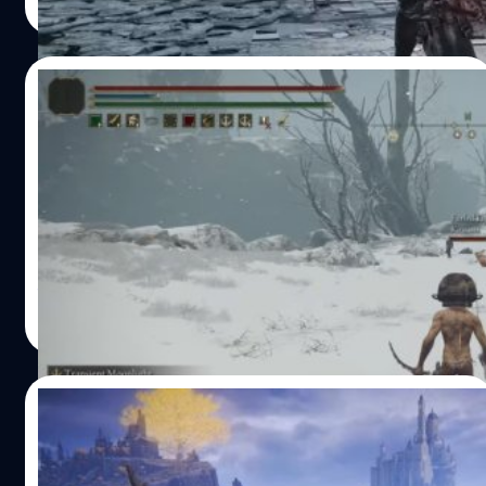
Read More
ของ Elden Ring เป็นข้อผิดพลาดที่ดูเล็ก ๆ ด้วย asset pack ที่
จัดการโดย Epic Games อย่างไรก็ตาม เป็นเรื่องที่น่าสนใจว่า
จะเกิดอะไรขึ้นกับ asset pack นี้หากมีการพิสูจน์อย่างแน่ชัด
13/03/2023
ว่าถูกขโมยมาจาก FromSoftware ส่วนหนึ่งของคำตอบนั้น
Archangel Studios นำเสนอทฤษฎีของตัวเองเกี่ยวกับ asset
Let Me Solo Her ตำนานแห่ง Elden Ring
pack โดยอ้างว่า "หากแอนิเมชันสองรายการคล้ายกัน แต่ใช้
พร้อมลุยอีกครั้งหลังจากมีประกาศ DLC
งานบนแท่นขุดเจาะและโครงกระดูกที่แยกจากกันโดยสิ้นเชิง
มีแนวโน้มว่าแอนิเมชันจะถูกดัดแปลงมากกว่าถูกขโมย ซึ่ง
Let Me Solo Her ตำนานแห่ง Elden Ring พร้อมลุยอีกครั้ง
หมายความว่าในขณะที่แอนิเมชัน Elden Ring ถูกใช้เป็นฐานใน
หลังจากมีประกาศ DLC
การออกแบบมา ในทางเทคนิคแล้ว พวกมันจะต้องทำด้วยมือ
โดยผู้สร้าง asset pack…
จีรนาถ เรืองทรัพย์
| 1244 days ago
Read More
10/03/2023
ผู้เล่น Elden Ring พบสุนัขที่เป็นมิตรในเกม