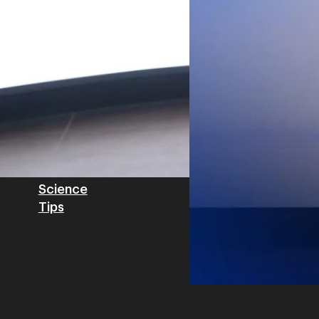
สำหรับภาคอุตสาหกรรม ช่วยเส
ไทย รวมถึงนักลงทุนต่างชาติท
บริหารกลุ่มลูกค้าองค์กร บริษั
Tech
Biz
Game
horts
Cars
Corporate
Articles
Features
Executive
Game News
IT News
Insight
Reviews
Local News
Wealth
Science
Tips