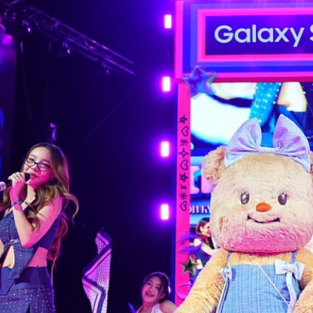
axy AI ในงาน “Here AI am
เรือธงรุ่นล่าสุด Galaxy S25 Series
ในฐานะผู้ช่วยส่วนตัวคนใหม่ที่เข้าใจ
่การทำงาน การพักผ่อน ความคิด
ิสัยทัศน์ “AI for All” ของซัมซุงที่
ere) พร้อมดึงเหล่าคนดัง #TeamGalaxy
ครั้งแรกในไทย นำโดย พี่จอง-คัล
ม และน้องเนย Butterbear ภายในงาน