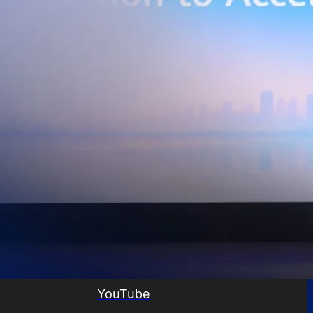
ริมขีดความสามารถในการแข่งขัน และสร้างความพร้อมรองรับผู้ประกอบการ
ี่ต้องการขยายฐานการผลิตในประเทศไทย นายภูผา เอกะวิภาต หัวหน้าคณะผู้
ท แอดวานซ์ อินโฟร์ เซอร์วิส จำกัด (มหาชน) กล่าวว่า…
Life
SOCIAL MEDIA
Environment
Health
People
Instagram
Trends
Wellness
Facebook
YouTube