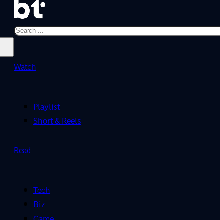
Search
Watch
Playlist
Short & Reels
Read
Tech
Biz
Game