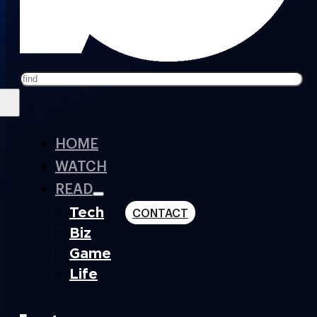
Search
HOME
WATCH
READ
Tech
CONTACT
Biz
Game
Life