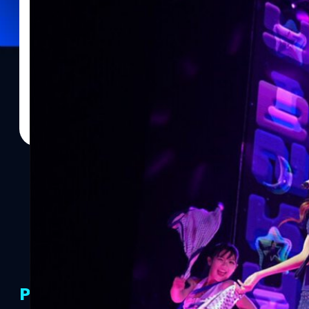
อมลวรรณ ศรัทธานนท์
| 549 days ago
Read More
เปิดตัว Galaxy S25 Series โชว์ความล้ำของ Gal
Music Fest”
ซัมซุงจัดงาน Galaxy S25 | Here AI am Music Fest เปิดตัวสมาร์ตโฟน
อย่างเป็นทางการในประเทศไทย เดินหน้าดันกระแส AI Phone ชูความเก่ง
ทุกความต้องการ มุ่งตอบโจทย์ไลฟ์สไตล์การใช้งานยุคปัจจุบัน ตั้งแต
สร้างสรรค์ และความยั่งยืน เพื่อยกระดับคุณภาพชีวิตให้ดียิ่งขึ้น ตอกย้ำว
ต้องการให้ AI เข้าถึงได้ง่ายในทุกวันและทุกที่ (Everyday, Everywh
ผสานพลัง Galaxy AI ร่วมกันเนรมิตคอนเสิร์ตและการแสดงสุดยิ่งใหญ่
แลน, เต-นิว, สกาย-นานิ, โบกี้ ไลออน, อิ้งค์ วรันธร, ตูน บอดี้สแล
นายสิทธิโชค นพชินบุตร ประธานธุรกิจโทรคมนาคมและไอที…
PR Partners