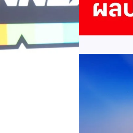
บริษัท ทรู คอร์ปอเรชั่น จำก
ภาษี 6.6 พันล้านบาท ทำกำไรต่อ
บาท คิดเป็น 0.15 บาทต่อหุ้น
ของฐานผู้ใช้งาน ตัวชี้วัดทาง
(QoQ)รายได้จากการให้บริการ 
ทีมคอนเทนต์ BT
| 1 days ago
บาท+13.5%+1.1%กำไรสุทธิหลังห
EBITDA3.7 เท่า-0.3 เท่า-0.1 เท
Read More
มีผู้ใช้บริการโทรศัพท์เคลื่อนท
บริการ 5G รวม 19.3 ล้านราย) แล
04/08/2026
เพิ่มขึ้นของตัวเลขมาจากโครง
AIS Business ผนึก 
โซลูชันเชื่อมต่ออัจฉ
ประเทศไทยสู่ฐานการผล
กรุงเทพฯ, 3 สิงหาคม 2569 – 
เคลื่อนภาคอุตสาหกรรมไทยสู่ก
ด้านโครงข่ายและความเข้าใจในภ
ด้านการผลิตระดับโลกของ Hua
กระบวนการผลิตได้อย่างเป็นรูป
Worawalan
| 2 days ago
ฐานดิจิทัลแบบครบวงจร ตั้งแต
Private Network โครงข่ายไฟ
Read More
วิเคราะห์ข้อมูลบน Cloud ด้ว