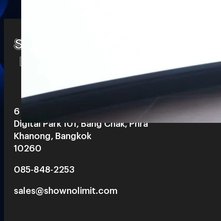
Watch
Playlists
S
& Reels
6 th floor, Pegasus Building, True
Digital Park 101, Bang Chak, Phra
Khanong, Bangkok
10260
085-848-2253
sales@shownolimit.com