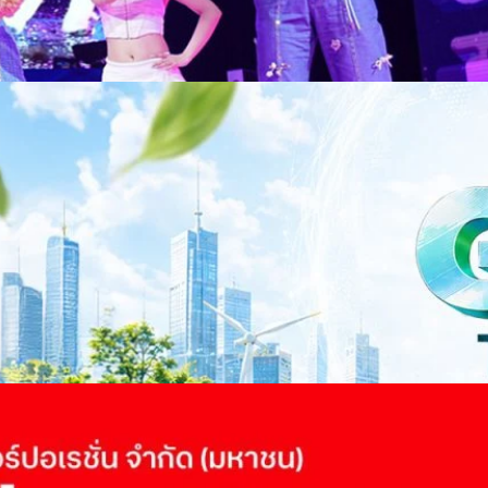
าว TODAY เปิดเวทีใหญ่ SUSTAIN CITY: THE GREEN
รับตัวสู่เศรษฐกิจสีเขียวอย่างยั่งยืน
ำนักข่าว TODAY จัดงาน SUSTAIN CITY: THE GREEN TRANSITION เวทีแลก
ี่ยนผ่านสู่เศรษฐกิจและสังคมสีเขียว พร้อมนำเสนอแนวทางที่สามารถนำไป
ภาครัฐ ภาคธุรกิจ และผู้เชี่ยวชาญในหลากหลายสาขา ผ่านประเด็นสำคัญว่า
เพื่อเดินหน้าสู่ความยั่งยืนและบรรลุเป้าหมาย Net Zero อย่างเป็นรูปธรรม
จ การเงิน และพลังงาน Green Transitioning: Shifting Systemพลิกโครงสร้าง
urs ago
ะเชื่อมโยงนโยบายกับเทคโนโลยี เพื่อขับเคลื่อนประเทศไทยสู่เศรษฐกิจสีเขียว
วงศ์สวัสดิ์รองนายกรัฐมนตรีและรัฐมนตรีว่าการกระทรวงการอุดมศึกษา
ม Green Transitioning: Decarbonize Unlockร่วมสำรวจแนวทางที่ภาคธุรกิจ
ื่อลดการปล่อยคาร์บอน และเดินหน้าสู่เป้าหมาย Net Zero พบกับ คุณปัณ
ธานกรรมการบริหาร ฝ่ายวิศวกรรมโครงสร้างบริษัท…
 Q2/2569 กำไรสุทธิ 6.6 พันล้านบาท จ่ายปันผล 5.2