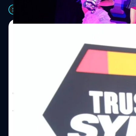
See All
06/08/2026
ทีมคอนเทนต์ BT
| 1 hours ago
Read More
SYNNEX โชว์กำไร Q2/69 โต 18% ลุย AI–Cloud–
Recurring Revenue เร่งเครื่อง New Growth Eng
บาท/หุ้น
บริษัท ซินเน็ค (ประเทศไทย) จำกัด (มหาชน) หรือ SYNNEX โชว์ผลกา
ไตรมาส 2 และงวด 6 เดือนแรกของปี 2569 เติบโต 17.8% และ 17.7% จ
เติบโตของรายได้อย่างมีนัยสำคัญ พร้อมประกาศจ่ายเงินปันผลระหว่าง
ไม่ได้รับสิทธิปันผล (XD) วันที่ 19 สิงหาคม 2569 และกำหนดจ่ายเงินปั