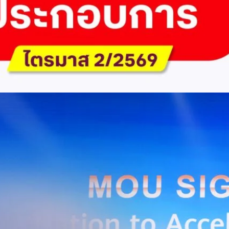
ัด (มหาชน) รายงานผลประกอบการประจำไตรมาส 2/2569 มีกำไรสุทธิหลังหัก
เนื่องเป็นไตรมาสที่ 6 พร้อมอนุมัติจ่ายเงินปันผลระหว่างกาลรวม 5.2 พันล้าน
 โดยผลการดำเนินงานหลักได้รับปัจจัยหนุนจากการบริหารต้นทุนและการเติบโต
การเงิน (Q2/2569)มูลค่า / สถิติการเปลี่ยนแปลง (YoY)การเปลี่ยนแปลง
(ไม่รวม IC)4.14 หมื่นล้านบาท+0.8%+0.8%EBITDA2.83 หมื่นล้าน
ักภาษี (NPAT)6.6 พันล้านบาท+3.2 เท่าทรงตัวอัตราส่วนหนี้สินสุทธิต่อ
่า ปัจจัยขับเคลื่อนด้านฐานผู้ใช้และเทคโนโลยี ด้านปริมาณผู้ใช้งาน ไตรมาสนี้
ี่เพิ่มขึ้น 4.79 แสนเลขหมาย รวมเป็น 48.6 ล้านเลขหมาย (ในจำนวนนี้เป็นผู้ใช้
ะผู้ใช้บริการอินเทอร์เน็ตบ้านเพิ่มขึ้น 2.8 หมื่นราย โดยปัจจัยที่ส่งผลต่อการ
การกระตุ้นเศรษฐกิจภาครัฐ (ไทยช่วยไทย พลัส)…
Huawei Cloud ลงนาม MOU ผสานคลาวด์ระดับโลกและ
ริยะ สยายปีกภาคอุตสาหกรรมและการผลิต พร้อมดัน
ิตยุค AI
AIS Business และ Huawei Cloud ลงนามความร่วมมือ (MOU) เพื่อขับ
ารผลิตอัจฉริยะที่ใช้ข้อมูลและ AI เป็นกลไกสำคัญ โดยผสานความแข็งแกร่ง
าคธุรกิจไทยของ AIS Business เข้ากับเทคโนโลยี Cloud, AI และองค์ความรู้
wei Cloud เพื่อช่วยให้ผู้ประกอบการสามารถนำเทคโนโลยีไปยกระดับ
ธรรม ภายใต้ความร่วมมือดังกล่าว ทั้งสองฝ่ายจะร่วมกันพัฒนาโครงสร้างพื้น
่การเชื่อมต่อข้อมูลจากเครื่องจักรและระบบการผลิตภายในโรงงานผ่าน 5G
เบอร์ และระบบเชื่อมต่อที่ปลอดภัย ไปจนถึงการรวบรวม ประมวลผล และ
ยศักยภาพการประมวลผลของ GPU เพื่อต่อยอดสู่แอปพลิเคชัน AI และโซลูชัน