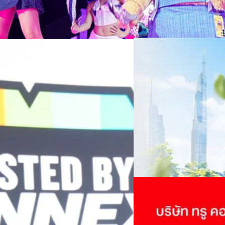
06/08/2026
ครบรอบ 6 ปี สำนักข่
TRANSITION ถกแนวทางป
เนื่องในโอกาสครบรอบ 6 ปี ส
เปลี่ยนมุมมองเกี่ยวกับการเปล
Green Energy สร้างฐาน
ประยุกต์ใช้ได้จริง จากผู้แทน
ine พร้อมจ่ายปันผล 0.10
ประเทศไทยควรปรับตัวอย่างไร ? 
ทั้งในมิติของภาครัฐ ภาคธุรกิ
รดำเนินงานแข็งแกร่ง กำไรสุทธิ
รัตนาภรณ์ ศรีนวลจันทร์
| 7 ho
เศรษฐกิจ ปรับห่วงโซ่คุณค่า แล
ากช่วงเดียวกันของปีก่อน สูงกว่าการ
โดย ศาสตราจารย์ ดร. ยศชนัน 
Read More
วิทยาศาสตร์ วิจัยและนวัตกรร
กาล 0.10 บาทต่อหุ้น โดยกำหนดวันที่
สามารถนำ Green Tech มาใช้เพ
04/08/2026
นผลวันที่
วรรธน์ นิลกิจศรานนท์ รองประ
True เผยผลประกอบการ
พันล้าน