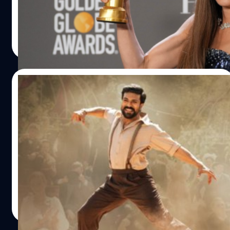
แน่นอนว่า นี่คือบทบาทที่ดีที่สุดในชีวิตการแสดงของ มิเชล
โหย่ว (Michelle Yeoh) อย่างแท้จริง ทั้งจากการเข้าชิงรางวัล
ต่าง ๆ และได้รับรางวัลลูกโลกทองคำมานั้น ก็เป็นการการันตี
พีรพล สดทรัพย์
| 1304 days ago
แล้วว่าหนังเรื่องนี้ได้กลายเป็นอีกหนึ่งหมุดหมายสำคัญในชีวิต
Read More
เธอ
11/01/2023
‘RRR’ คว้ารางวัลสาขาเพลงต้นฉบับยอดเยี่ยม
ในงานลูกโลกทองคำ 2023
‘RRR’ คว้ารางวัลสาขาเพลงต้นฉบับยอดเยี่ยม แต่ไม่สามารถ
คว้ารางวัลภาพยนตร์ยอดเยี่ยมที่ไม่ใช่ภาษาอังกฤษได้ ในงาน
Golden Globe Awards
อารยา เชิงสุขศิริกุล
| 1304 days ago
Read More