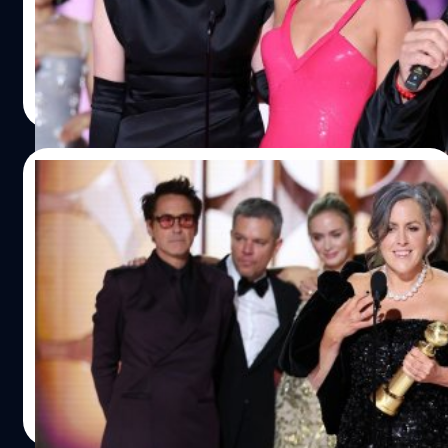
ว่าเป็นหนังตุ๊กตาพลาสติกนมใหญ่ บนเวทีลูกโลกทองคำครั้งที่
81
ประภาส อยู่เย็น
| 939 days ago
Read More
08/01/2024
สรุปผลรางวัลลูกโลกทองคำ 2024
‘Oppenheimer’ กวาด 5 รางวัล –
‘Succession’ คว้าซีรีส์ดราม่ายอดเยี่ยม
สรุปผลรางวัล Golden Globe Awards 2024 โรเบิร์ต ดาวนีย์ จู
เนียร์ (Robert Downey Jr.) คว้ารางวัลนักแสดงภาพยนตร์
สมทบชายยอดเยี่ยม จาก ‘Oppenheimer’
ประภาส อยู่เย็น
| 943 days ago
Read More