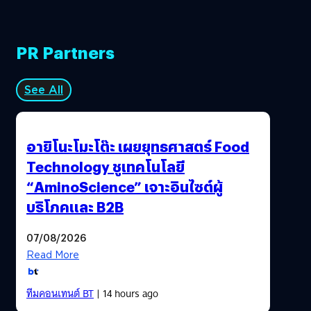
นักแสดงในสาขาเพลงหรือตลกเกิดเล่นดีและหนังฮิตตาม
กระแสขึ้นมา What The Fact ขอรวมไฮไลต์ของงานและรางวัล
ต่าง ๆ ที่มีการประกาศผลในปีนี้ และวาทะเด็ด-ซีนปังของเหล่า
PR Partners
นักแสดงและคนเบื้องหลังที่ขึ้นรับรางวัล ชนิดที่คอหนังและคอ
รางวัลจะพลาดไม่ได้เป็นอันขาด Netflix เสื่อมมนต์ มิอาจต้าน
แรงเสียดทาน หลังจากประสบความสำเร็จอย่างงดงามกับ
See All
Roma ไปเมื่อปีที่แล้ว เชื่อว่านอกจากฝั่ง Netflix ที่เดินสาย
ล็อบบี้คณะกรรมการทุกเวทีรางวัลอย่างหนัก (ถึงกับมีแผนกนึง
ในบริษัทที่ทำเรื่องนี้โดยเฉพาะ) ซึ่งปีนี้ฝั่งของฮอลลีวูดที่ไม่ชื่น
อายิโนะโมะโต๊ะ เผยยุทธศาสตร์ Food
ชอบหรืออยากขัดขวางบทบาทของ Netflix ก็คงทำหน้าที่หนัก
Technology ชูเทคโนโลยี
ไม่แพ้กัน ซึ่งจากในทีแรกที่มีการประกาศรายชื่อผู้เข้าชิงรางวัล
“AminoScience” เจาะอินไซต์ผู้
Netflix มีหนังที่เข้าชิงมากสาขาที่สุดอย่าง Marriage Story ที่
บริโภคและ B2B
เข้าชิงมากถึง 6…
07/08/2026
Read More
ทีมคอนเทนต์ BT
| 14 hours ago