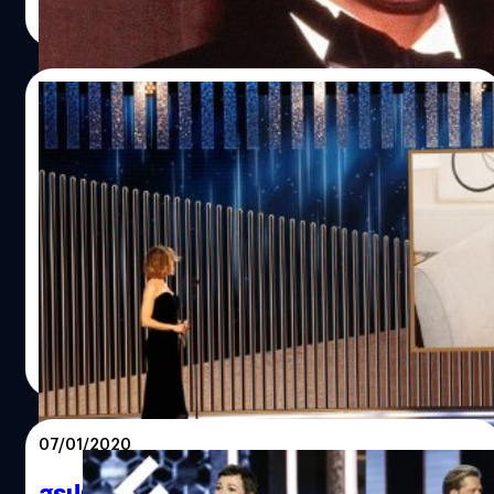
Read More
03/03/2021
ภรรยาของ แชดวิก โบสแมน กล่าวถ้อยคำบน
เวทีได้อย่างซาบซึ้งใจผู้ฟังในพิธีมอบรางวัล
ลูกโลกทองคำ
แชดวิก โบสแมน จากเราไปเมื่อเดือนสิงหาคม 2020 ในวัย 43
ปี ด้วยสาเหตุจากมะเร็งลำไส้ใหญ่ ผลงานเรื่องสุดท้ายของ แช
ดวิก โบสแมน ก็คือ When Ma Rainey's Black Bottom เริ่ม
ปล่อยสตรีมมิงไปตั้งแต่ปลายปี 2020 เพราะเป็นที่รู้กันดีว่านัก
แสดงมากฝีมือผู้นี้ได้จากไปตั้งแต่ก่อนหนังเปิดตัว ทำให้งาน
สุชยา เกษจำรัส
| 1983 days ago
แถลงข่าวเปิดตัวหนังผ่านไปด้วยบรรยากาศเศร้าโศก เพราะ
Read More
นักแสดงนำก็ขาดไปเพียงแค่ แชดวิก โบสแมน คนเดียวเท่านั้น
เหตุที่ When Ma Rainey's Black Bottom กลายเป็นผลงาน
เรื่องสุดท้ายของแชดวิกก็เพราะว่า อาการของเขาเริ่มทรุดหนัก
07/01/2020
ในช่วงที่เขาเพิ่งถ่ายทำเสร็จพอดี ทำให้แชดวิกต้องเข้ารับการ
ผ่าตัดหลายครั้ง รวมถึงการทำคีโมบำบัดด้วย
สรุปผลรางวัลลูกโลกทองคำ ปี 2020: Netflix