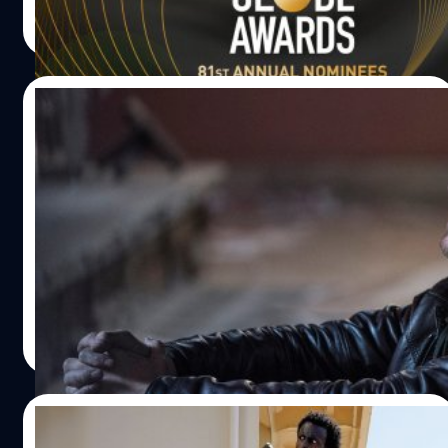
ประภาส อยู่เย็น
| 970 days ago
Read More
07/09/2023
Aaron Paul ไม่ได้รับส่วนแบ่งจากการฉายซีรีส์
‘Breaking Bad’ บน Netflix เลยแม้แต่เหรียญ
เดียว
แอรอน พอล (Aaron Paul) เผย เขาไม่ได้รับส่วนแบ่งจาก
Netflix ที่เอาซีรีส์ 'Breaking Bad' มาฉายรีรันเลยแม้แต่
เหรียญเดียว
ประภาส อยู่เย็น
| 1065 days ago
Read More
23/08/2023