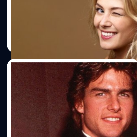
เขาจะไปร่วมงานลูกโลกทองคำกับนิตยาสาร GQ ที่เผยแพร่
'โรซามันด์ ไพก์' (Rosamund Pike) นักแสดงสาวมากฝีมือที่
เมื่อวันพุธที่ผ่านมา (16 พฤศจิกายน) ว่า "ผมมีความหลังฝังใจ
เคยฝากผลงานการแสดงในภาพยนตร์หลายเรื่อง และเจ้าของ
กับสมาคมสื่อมวลชนต่างประเทศฮอลลีวูด มากกว่าการเคารพ
รางวัลลูกโลกทองคำ จากภาพยนตร์ทาง Netflix 'I Care a
หรือไม่เคารพด้วยซ้ำ ซึ่งถึงแม้ว่าในปัจจุบันทาง HFPA จะได้
Lot' (2020) และ 'Gone Girl' (2014) ภาพยนตร์ที่สร้างชื่อเข้า
ทำการตรวจสอบและไล่คู่กรณีอย่างอดีตประธานสมาคมสื่อ ฯ
ชิงรางวัลออสการ์ ปี 2015 คอนเฟิร์มแล้วว่า จะมารับบทนำใน
ประภาส อยู่เย็น
| 1634 days ago
คนนั้นลงจากตำแหน่งประธานไปแล้ว แต่เฟรเซอร์ก็ยังคง
ภาพยนตร์แนวระทึกขวัญพล็อตล้ำที่ว่าด้วยของไวรัสที่มีแต่
Read More
ยืนยันว่า "เพราะฉะนั้นไม่ล่ะ ผมไม่ไปร่วมงานด้วยหรอก… มัน
เฉพาะคนรวยที่ติดแล้วตายที่มีชื่อว่า 'Rich Flu'
เป็นเพราะอดีตที่ผมมีร่วมกับเขา แล้วแม่ของผมก็ไม่ได้สอนให้
ผมเป็นคนปากว่าตาขยิบ ดังนั้น คุณสามารถตำหนิผมได้ทุก
11/05/2021
เรื่องเลยนะ แต่ไม่ใช่เรื่องนี้" ถึงแม้ เหตุการณ์ในตอนนั้นจะไม่
ได้มีการกล่าวถึงชื่อของคู่กรณี แต่จากช่วงเวลาและหลาย…
ทอม ครูซ ส่งรางวัลลูกโลกทองคำ 3 ตัว ไปคืน
เพื่อร่วมประท้วง HFPA ผู้จัดงาน
ทอม ครูซ ได้ส่งรางวัลลูกโลกทองคำ จำนวน 3 ตัว ที่เขาเคยได้
รับ ไปคืนให้แก่สำนักงานใหญ่ของ HFPA เป็นเป็นการประท้วง
การดำเนินงานขององค์การแห่งนี้
ปรีดี ฤกษ์วลีกุล
| 1914 days ago