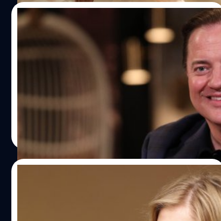
17/11/2022
Brendan Fraser ยืนยัน! จะไม่ไปร่วมงาน
ลูกโลกทองคำ แม้จะได้รับการเสนอชื่อเข้าชิง
ก็ตาม
หลัง เบรนแดน เฟรเซอร์ (Brendan Fraser) คัมแบ็กสู่วงการ
อย่างยิ่งใหญ่ด้วยผลงานล่าสุดอย่าง 'The Whale' ที่ได้รับทั้ง
เสียงปรบมือและคำวิจารณ์ในด้านบวกจากผู้ชมรอบปฐมทัศน์
ในเทศกาลภาพยนตร์นานาชาติเวนิสประจำปี 2022 จนทำให้
เขากลายเป็นอีกหนึ่งตัวเต็งที่จะถูกเสนอชื่อเข้าชิงรางวัลในเวที
ลลิตา คงสด
| 1359 days ago
ลูกโลกทองคำ 2023 (Golden Globe Awards) ที่กำลังจะจัด
Read More
ขึ้นในช่วงต้นปีหน้านี้ แต่ดูเหมือนฝันร้ายที่เคยถูกล่วงละเมิด
ทางเพศโดยอดีตประธานสมาคมสื่อมวลชนต่างประเทศฮอลลี
วูด (Hollywood Foreign Press Association หรือ HFPA) เมื่อ
15/02/2022
ปี 2003 จะทำให้เฟรเซอร์ยังคงฝังใจกับอดีต และตัดสินใจที่
จะไม่เข้าร่วมงานลูกโลกทองคำที่กำลังจะมาถึง แม้ว่าเขาจะได้
‘โรซามันด์ ไพก์’ รับบทนำภาพยนตร์ ‘Rich Flu’
รับการเสนอชื่อเข้าชิงรางวัลจากบทบาทในภาพยนตร์เรื่อง
ไวรัสตายเฉพาะคนรวย ผลงานใหม่ผู้กำกับ
'The Whale' ก็ตาม เฟรเซอร์ได้ให้สัมภาษณ์เกี่ยวกับโอกาสที่
‘The Platform’