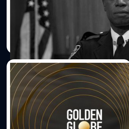
61 ปี
อังเดร บราวเออร์ (Andre Braugher) นักแสดงรุ่นใหญ่เจ้าของ
2 รางวัลเอมมีอวอร์ด จากซีรีส์ 'Brooklyn Nine-Nine' เสีย
ชีวิตแล้วด้วยวัย 61 ปี
ประภาส อยู่เย็น
| 968 days ago
Read More
12/12/2023
สรุปรายชื่อผู้เข้าชิงรางวัลลูกโลกทองคำ
2024 ‘Barbie’ ปัง! เข้าชิงมากสุด 9 สาขา
สรุปรายชื่อผู้เข้าชิงรางวัลลูกโลกทองคำ (Golden Globe
Awards 2024) 'Barbie' ปังเวอร์ เข้าชิงมากสุด 9 สาขา
'Oppenheimer' เข้าชิง 8 สาขา 'The Last of Us' เข้าชิง 3
สาขา