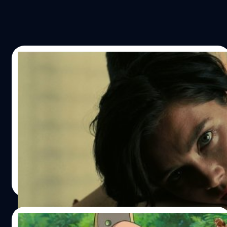
29/01/2024
Florence Pugh เล่าจังหวะนรก ตอนถ่ายทำ
ฉากอีโรติกกับ Cillian Murphy ใน
‘Oppenheimer’
ฟลอเรนซ์ พิว (Florence Pugh) เล่าจังหวะนรกตอนถ่ายทำ
ฉากเข้าคู่กับ คิลเลียน เมอร์ฟี (Cillian Murphy) ใน
'Oppenheimer'
ประภาส อยู่เย็น
| 921 days ago
Read More
27/01/2024