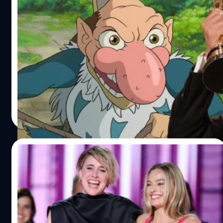
กราฟิกดีไซเนอร์โคลอมเบียโป๊ะแตก หลอกสื่อ
เคยทำงานกับ Hayao Miyazaki ใน ‘The Boy
And The Heron’
กราฟิกดีไซเนอร์โคลอมเบียโป๊ะแตก หลอกสื่อว่าเป็นแอนิเม
เตอร์ เคยทำงานร่วมกับ Hayao Miyazaki ใน 'The Boy And
The Heron' ของ Studio Ghibli
ประภาส อยู่เย็น
| 924 days ago
Read More
11/01/2024
Greta Gerwig คอมเมนต์มุกแซว ‘Barbie’ เป็น
‘หนังตุ๊กตาพลาสติกนมใหญ่’ ของ Jo Koy บน
เวทีลูกโลกทองคำ
"เขาไม่ได้พูดผิด" Greta Gerwig แสดงความคิดเห็นเกี่ยวกับ
มุกแป้กแซวหนัง 'Barbie' ของ Jo Koy บนเวทีลูกโลกทองคำ