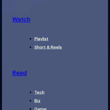
Watch
Playlist
Short & Reels
Read
Tech
Biz
Game