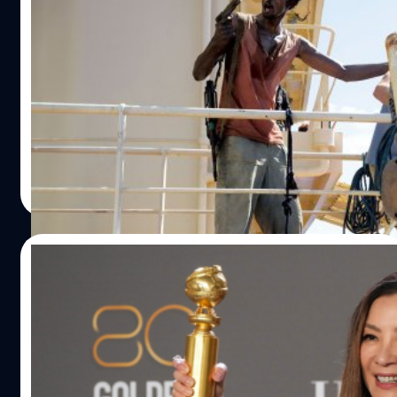
Barkhad Abdi นักแสดงเข้าชิงรางวัลออสกา
ร์ จากบทหัวหน้าโจรสลัดใน ‘Captain Phillips’
ได้รับค่าตัวเพียง 65,000 เหรียญ
บาร์กฮัด อับดี (Barkhad Abdi) นักแสดงชาวอเมริกันเชื้อสาย
โซมาเลีย ที่เคยเข้าชิงรางวัลออสการ์ ได้รับค่าตัวเพียง 65,000
เหรียญ ตอนรับบทหัวหน้าโจรสลัดใน 'Captain Phillips'
ประภาส อยู่เย็น
| 1080 days ago
Read More
11/01/2023
มิเชล โหย่ว กับบทบาทใน ‘ซือเจ๊ทะลุมัลติเวิร์ส’ ที่
รอคอยมาเกือบ 40 ปี
เชื่อเลยว่าหลายคนที่ได้ดู Everything Everywhere All at
Once (หรือในชื่อไทย ซือเจ๊ทะลุมัลติเวิร์ส) แล้วคงทราบ