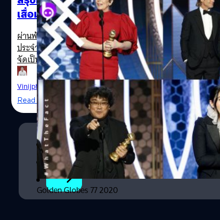
เสื่อมมนต์ และวาทะเด็ด-ซีนปังที่ห้ามพลาด!
ผ่านพ้นไปอีกหนึ่งปี สำหรับรางวัลลูกโลกทองคำครั้งที่ 77
ประจำปี 2020 ของสมาคมผู้สื่อข่าวต่างประเทศฮอลลีวูด ซึ่ง
จัดเป็นประจำทุกปีในวันอาทิตย์ของสัปดาห์แรกหลังปีใหม่
สำหรับเวทีที่เป็นรองแค่รางวัลออสการ์ของอุตสาหกรรมภาพ
ยนตร์ฮอลลีวูดในสหรัฐฯ ที่กำลังจะประกาศผู้เข้าชิงเร็ว ๆ นี้
Vinijphat Kanyapong
| 2404 days ago
รวมถึงยังเป็นจุดยืนยัน-นอนมาสำหรับภาพยนตร์และสาขา
Read More
ต่าง ๆ ที่เป็นตัวเก็ง และเป็นจุดเปลี่ยนสำหรับม้ามืดหรือรางวัล
ในสาขาต่าง ๆ ที่อาจอยู่นอกสายตามาตลอด ที่รางวัลนี้จะเบน
เข็มให้เหล่าคณะกรรมการกลับมาเหลียวมอง ซึ่งอย่างในปีนี้ก็
1
เกิดเหตุการณ์นั้น เวทีลูกโลกทองคำเป็นเวทีใหญ่ที่แจกรางวัล
ให้กับคนฮอลลีวูดเยอะที่สุด เนื่องจากมีทั้งรางวัลที่มอบให้กับ
2
ทั้งภาพยนตร์ และมอบให้กับซีรีส์ทางโทรทัศน์ ในสาขานัก
แสดงก็มีการแยกประเภทของภาพยนตร์ดราม่าและภาพยนตร์
เพลงหรือตลก มองในแง่ดีก็เป็นการกระจายรางวัลไปยัง
Golden Globes 77 2020
ประเภทหลัง ที่มักจะแพ้พ่ายให้กับสายดราม่าที่ออสการ์ดูจะ
ชื่นชมมากกว่าในแง่ของการแสดง เว้นแต่จะเกิดพลิกโผ หรือ