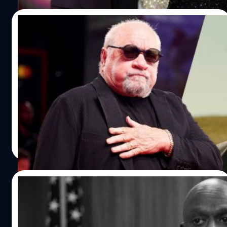
30/12/2023
มือเขียนบท ‘Taxi Driver’ มองต่าง ควรให้
Leonardo DiCaprio เล่นเป็น FBI ใน ‘Killers
of the Flower Moon’ จะดีกว่า
พอล ชเรเดอร์ (Paul Schrader) มือเขียนบท 'Taxi Driver' แนะ
Leonardo DiCaprio ควรเล่นเป็น FBI ใน ‘Killers of the
Flower Moon’ มากกว่า
ประภาส อยู่เย็น
| 951 days ago
Read More
13/12/2023
Andre Braugher นักแสดงรุ่นใหญ่จากซีรีส์
‘Brooklyn Nine-Nine’ เสียชีวิตแล้วด้วยวัย