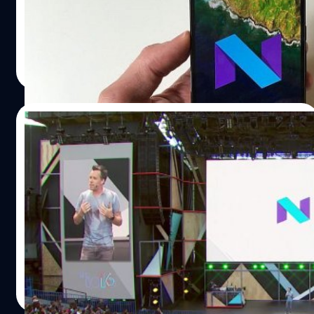
โฟน Android อย่างแน่นอน ลองมาดูกันว่าฟีเจอร์เหล่านั้นมี
อะไรกันบ้าง
ปรีดี ฤกษ์วลีกุล
| 3731 days ago
Read More
19/05/2016
ในที่สุด Android N เข้าสู่สถานะเบต้า ใช้ได้แล้ว
วันนี้
เมื่อวานในงาน Google I/O 2016 นั้นได้มีการเปิดตัวอะไรใหม่
ๆ มากมาย รวมถึง Android N ที่หลาย ๆ คนอาจจะรอคอยอยู่
ซึ่งได้มีการประกาศว่าจะมีการอัพเดท Android N Developer
Preview 3 ในวันนี้ ซึ่งจะมีคุณภาพที่เพิ่มมากขึ้นที่เป็นสถานะ
เบต้า จากเดิม DP1 และ DP2 นั้นยังเป็นเพียงแค่แอลฟ่า
ศุภกานต์ เหล่ารัตนกุล
| 3731 days ago
Read More