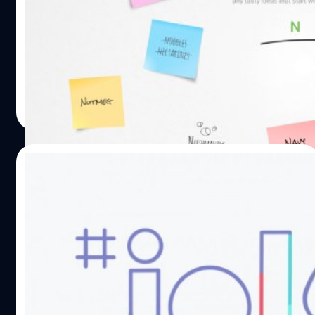
ปกติในทุกๆปี ทาง Google ได้เปิดตัว Android รุ่นใหม่ ซึ่งจะ
มีชื่อเป็นขนมหวานและเป็นการเรียงลำดับตามตัวอักษรภาษา
อังกฤษตั้งแต่ Android 1.5 Cupcake เรื่อยมา
ศุภกานต์ เหล่ารัตนกุล
| 3732 days ago
Read More
02/03/2016
เริ่มลงทะเบียนเข้างาน Google I/O ได้ตั้งแต่ 8-
10 มีนาคม 2016 นี้
สุดยอดงานที่ยิ่งใหญ่ที่สุดของ Google อย่าง Google I/O จะ
เริ่มขึ้นในวันที่ 18 - 20 พฤษภาคม 2016 ซึ่งวันนี้ทาง Google
ได้ประกาศว่าจะเปิดให้ผู้คนที่สนใจจะเข้าร่วมชมงานได้ลง
ทะเบียนรับตั๋วเข้าชมงานได้ในระหว่างวันที่ 8 - 10 มีนาคม
2016 นี้