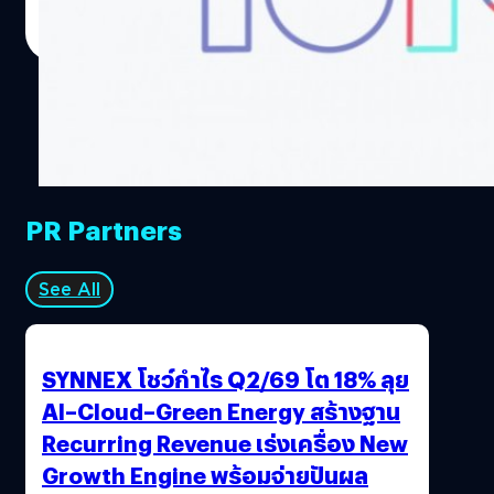
ปรีดี ฤกษ์วลีกุล
| 3809 days ago
Read More
PR Partners
See All
SYNNEX โชว์กำไร Q2/69 โต 18% ลุย
AI–Cloud–Green Energy สร้างฐาน
Recurring Revenue เร่งเครื่อง New
Growth Engine พร้อมจ่ายปันผล