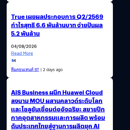
True เผยผลประกอบการ Q2/2569
กำไรสุทธิ 6.6 พันล้านบาท จ่ายปันผล
5.2 พันล้าน
04/08/2026
Read More
ทีมคอนเทนต์ BT
| 2 days ago
AIS Business ผนึก Huawei Cloud
ลงนาม MOU ผสานคลาวด์ระดับโลก
และโซลูชันเชื่อมต่ออัจฉริยะ สยายปีก
ภาคอุตสาหกรรมและการผลิต พร้อม
ดันประเทศไทยสู่ฐานการผลิตยุค AI