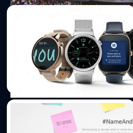
19/05/2016
Google เปิดตัว Android Wear 2.0 พร้อม
ดีไซน์ใหม่และทำงานแบบ Standalone
Android Wear เติบโตอย่างรวดเร็วในช่วง 2 ปีที่ผ่านมา และ
ภายในงาน Google I/O 2016 ทาง Google ได้แสดงรูปแบบ
ของ Android Wear 2.0 ซึ่งดูแล้วสวยงามมากกว่ารุ่นก่อนมาก
ปรีดี ฤกษ์วลีกุล
| 3731 days ago
Read More
19/05/2016
แปลกขนาดไหน! Google เปิดให้ทุกคนร่วม
เสนอชื่อ Android N