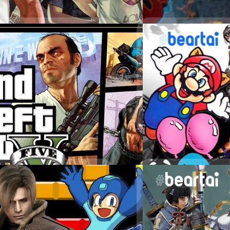
เกมตกเป็นเป้าหมายของฝ่ายนิ
เองก็มีการเสนอกฎหมายแบนเกม
สาเหตุของความกังวลในสังคม
มานำเสนอ
ร่างกฎหมายนี้ยังไม่ผ่านการโ
ฝ่าฝืนและจำหน่ายเกมที่มีความ
และมีแนวโน้มเติบโตขึ้นอย่างต่อ
24/01/2021
15 ยานพาหนะกับอุป
รวบรวมอุปกรณ์การบินชนิดห
Wiwat Kerdsomjit
| 2021 
า จนถึงซีรีส์เกมที่มีภาคต่อออกมา
Read More