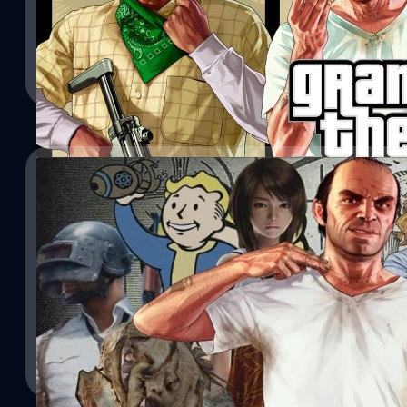
19/05/2021
Grand Theft Auto V เตรียมลง PS5 และ Xbox Serie
ค่ายเกม Rockstar Games ได้ประกาศว่าจะเปิดให้เล่นเกม Grand The
Online เวอร์ชัน PlayStation 5 และ Xbox Series X|S ในวันที่ 11 พ
Games บอกกับเว็บไซต์ GameSpot ว่า “Grand Theft Auto V เวอร์ชั
เทคนิค, อัปเกรดภาพ และปรับปรุงประสิทธิภาพ โดยจะใช้ประโยชน์จากฮาร
เกมมีความสวยงามและตอบสนองได้ดียิ่งขึ้น” Grand Theft Auto Online 
ศุภกร ประเสริฐศิลป์
| 1906 days ago
เล่นฟรี 3 เดือนแรก และสำหรับผู้ที่เป็นสมาชิก PlayStation Plus บน P
จำนวน…
Read More
12/04/2021