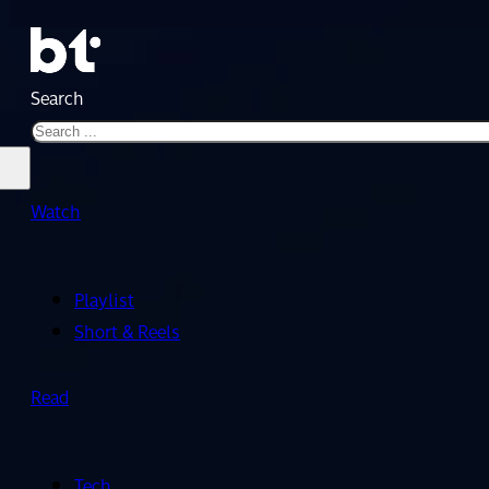
Search
Watch
Playlist
Short & Reels
Read
Tech