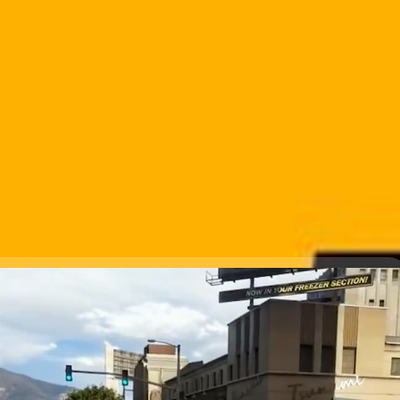
ัน Grand Theft Auto VI อยู่ในการพัฒนาแล้ว
ยวกับ Grand Theft Auto VI มาสักพักใหญ่ ในที่สุด Rockstar Games ยืนยัน
d Theft Auto VI กันอยู่ การพัฒนากำลังไปได้ด้วยดี จะเปิดเผยรายละเอียด
ระยะ ข้อมูลการยืนยันมาจากเว็บไซต์ของ Rockstar Games ที่ออกมาอัปเดต
ชุมชนของพวกเขา จะมี Grand Theft Auto V กับ Grand Theft Auto Online
Xbox Series X/S วันที่ 15 มีนาคมนี้ เป็นการยกระดับตัวเกมขึ้นไปอีก ไม่
 ago
อกมายืนยัน เพราะ Grand…
e Learning เปลี่ยนกราฟิก GTA V ราวกับหลุดมาจากโลก
ื้อเรื่อง, ตัวละครที่น่าหลงใหล กราฟิกและการปรับแต่ง (Optimize) ที่ยอด
 อีกหนึ่งสิ่งที่เป็นตัวชูโรงของ GTA V ก็คือฉากหลังของเกมที่จำลองนครลอส