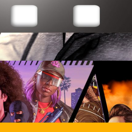
ื่องราวเจ็บช้ำที่นักเล่นเกมต้องเจอในวงการเกม
ล่นเกมต้องเจอมานำเสนอ
ys ago
องการใน Grand Theft Auto Vl และข่าวลือที่น่าสนใจ
กี่ยวกับ GTA 6 มาบอกกัน
ys ago