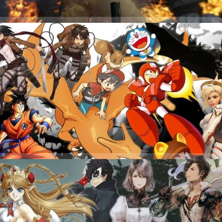
ติบัญญัติมานานแล้วในแง่มุมด้านความรุนแรง เช่น ฝ่ายนิติบัญญัติใน Hawaii
ที่มีระบบ Loot Box เพราะกังวลเรื่องการพนัน นอกจากนี้วิดีโอเกมยังเป็น
ทั่วไปเพราะเชื่อว่ามันคือต้นเหตุของความรุนแรงในประเทศสหรัฐอเมริกาด้วย
หวต แต่ฝ่ายปกครองเมือง Chicago ก็พร้อมเรียกค่าปรับจากร้านค้าปลีกที่
รุนแรงให้แก่เยาวชนอายุต่ำกว่า 18 ปี อ้างอิง พิสูจน์อักษร : สุชยา เกษจำรัส
กรณ์การบินสุดแหวกแนวในวิดีโอเกม
ลุดโลก ไปจนถึงแบบที่สมจริงแต่ก็แปลกมา
days ago