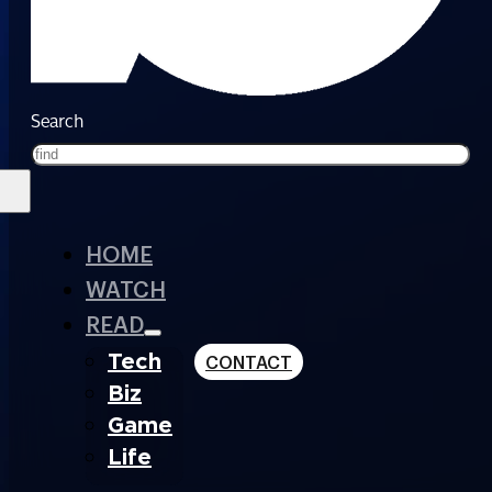
Search
HOME
WATCH
READ
Tech
CONTACT
Biz
Game
Life