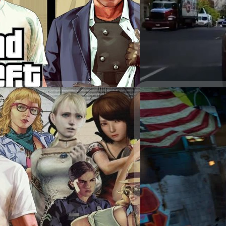
แองเจลิส (Los Angeles) ได
แอนเดรียส (San Andreas) ท
กล่าว ได้ถูกครอบด้วยเทคโนโ
วรายุทธ เชิดศรีชูเกียรติ
| 191
มนุษย์!? วิดีโอด้านบนที่เห็น
ชายคาแบรนด์ Intel ที่ประด
Read More
เป็นการนำ Machine Learni
เทคโนโลยี Photorealistic อี
s X 11 พ.ย. นี้
รถยนต์บนท้องถนนที่ถูกวัตถ
หญ้าที่ดูมีมวลมีน้ำหนักมากขึ
24/02/2021
ft Auto V และ Grand Theft Auto
Intel Labs ได้อธิบายว่าเป็น
ฤศจิกายน 2021 ตัวแทนของ Rockstar
ผู้บัญญัติกฎหมายเ
นใหม่จะมาพร้อมกับการปรับปรุง
อื่น ๆ ที่มีความรุนแรง
์ดแวร์ใหม่อย่างเต็มที่เพื่อทำให้
เวอร์ชัน PlayStation 5 จะเปิดให้
การจี้รถ หรือ Carjacking มี
layStation 4 จะได้รับเงินในเกมเป็น
แบนเกมที่มีความรุนแรง จาก
ตัวแทนจากพรรคเดโมแครต ได้
การจำหน่ายวิดีโอเกมที่มีค
หรือที่เรียกว่า House Bill 
จีรนาถ เรืองทรัพย์
| 1990 da
ที่เป็นที่จับตามองก็คือเกมอ
ด้วยว่าหมายถึง เกมที่อนุญาต
Read More
มนุษย์กับมนุษย์ มีการสังหา