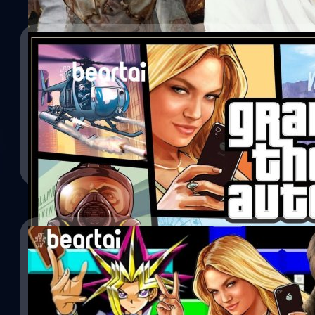
รวมความโหดร้ายที่คนทำกับคนกันเองในวิดีโอเกม
09/02/2021
อ้างอิงความโหดร้ายต่าง ๆ จากในเกมที่สามารถเกิดขึ้นได้ในชีวิตจริง
GTA V ทำยอดขายไปได้กว่า 140 ล้านชุดทั่วโลก
Wiwat Kerdsomjit
| 1943 days ago
Take Two เผย Grand Theft Auto V ทำยอดขายได้มากกว่า 140 ล้านชุด
Read More
เนื่อง
จีรนาถ เรืองทรัพย์
| 2005 days ago
Read More
03/01/2021
15 เกมตายยากในวงการเกมที่ไม่ว่ายุคไหนก็ต้องเจอ
เกมตายยากแห่งวงการเกมที่มีทั้งแบบเกมเดี่ยวที่ถูกเอามาขายซ้ำไปซ้ำม
อย่างต่อเนื่องแทบจะทุกปี