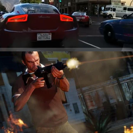
้เหมือนแทบจะทุกระเบียดนิ้วภายใต้ชื่อลอส ซานโตส (Los Santos) และซาน
ี่ก็ถอดแบบมาจากรัฐแคลิฟอร์เนีย แต่จะเป็นอย่างไร? หากสถานที่จำลองดัง
ลยีใหม่จากทาง Intel ที่สามารถเปลี่ยนให้งานภาพดูสมจริงราวกับมาจากโลก
2 days ago
กันนี้ เป็นผลงานของทาง Intel Labs ทีมวิจัยและค้นคว้าเทคโนโลยีใหม่ใต้จาก
ิษฐ์ Enhancing Photorealism Enhancement โปรเจกต์ใหม่ของพวกเขาที่
ng (ปัญญาประดิษฐ์รูปแบบหนึ่ง) ประมวลผลภาพกราฟิกภายในเกมด้วย
กที โดยจะเห็นได้ว่ามีรายละเอียดต่าง ๆ นั้นสมจริงมาก ทั้งความมันเงาของ
ุรอบตัวตกกระทบใส่, ภาพการเคลื่อนไหวที่เหมือนแทนด้วยสายตาของคน,
้น ไปจนถึงอาคารบ้านเมืองที่มีความใกล้เคียงกับของจริง ซึ่งวิธีการนั้นทาง
การนำคลังชุดข้อมูล…
มือง Chicago เสนอร่างกฎหมายแบนเกม GTA 5 และเกม
สถิติสูงขึ้นใน Chicago ผลของมันทำให้ผู้บัญญัติกฎหมายในท้องถิ่นเสนอร่าง
การรายงานของหนังสือพิมพ์ Chicago Sun-Times ระบุว่า Marcus Evans Jr.
เสนอร่างพระราชบัญญัญติที่จะแก้ไขกฎหมายปี 2012 ว่าด้วยการป้องกัน
วามรุนแรงให้แก่เยาวชน โดยจะขยายขอบเขตเป็นการห้ามจำหน่ายเต็มรูปแบบ
3531 (HB3531) ใครฝ่าฝืนจะต้องเสียค่าปรับถึง 1,000 ดอลลาร์ และหนึ่งในเกม
ys ago
ย่าง GTA V นั่นเอง นอกจากนี้ในร่างกฎหมายยังขยายความคำว่า "รุนแรง" เอาไว้
ให้ผู้เล่นควบคุมตัวละครในเกม อีกทั้งยังสนับสนุนให้เกิดความรุนแรงระหว่าง
รหรือก่อความเสียหายร้ายแรงทางกายภาพหรือจิตใจต่อมนุษย์และสัตว์ วิดีโอ