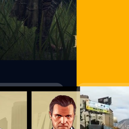
Rockstar Games ยืนย
หลังจากค้นหาทฤษฎีต่าง ๆ เกี่
แล้วว่าพวกเขากำลังพัฒนา Gran
หลังจากนี้ โปรดอดใจรออีกสัก
ข้อมูล Grand Theft Auto กับ
เตรียมมายัง PlayStation V กับ 
จีรนาถ เรืองทรัพย์
| 1645 days
แปลกใจที่ Rockstar Games อ
Read More
13/05/2021
Intel พัฒนา Machin
ความจริง!
นอกเหนือจากระบบการเล่น, เน
เยี่ยมเพื่อทุกเครื่องเล่นเกม