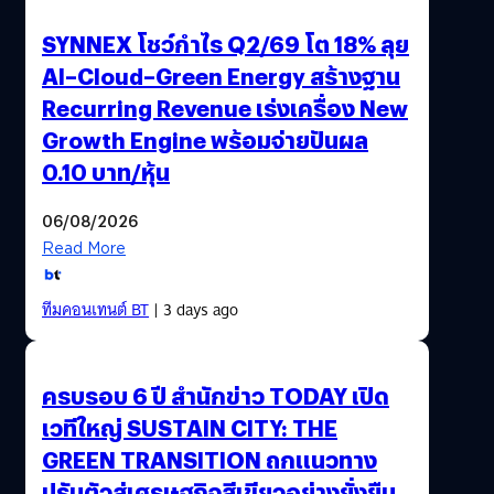
SYNNEX โชว์กำไร Q2/69 โต 18% ลุย
AI–Cloud–Green Energy สร้างฐาน
Recurring Revenue เร่งเครื่อง New
Growth Engine พร้อมจ่ายปันผล
0.10 บาท/หุ้น
06/08/2026
Read More
ทีมคอนเทนต์ BT
| 3 days ago
ครบรอบ 6 ปี สำนักข่าว TODAY เปิด
เวทีใหญ่ SUSTAIN CITY: THE
GREEN TRANSITION ถกแนวทาง
ปรับตัวสู่เศรษฐกิจสีเขียวอย่างยั่งยืน