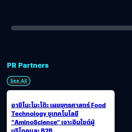
PR Partners
See All
อายิโนะโมะโต๊ะ เผยยุทธศาสตร์ Food
Technology ชูเทคโนโลยี
“AminoScience” เจาะอินไซต์ผู้
บริโภคและ B2B