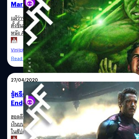
ก็ไม่รู้ว่าใครนี่ละ!) จากเว็บไซต์ 4Chan ออกมาโพสต์ตอนเดือน
Marvel ใน Avengers 5: World War Hulk
สิงหาคม 2018 เกือบ 7 เดือนก่อนที่หนัง Endgame เข้าฉาย
เคยเปิดเผยเรื่องราวในภาค 4 ของ Avengers ไว้ว่า Iron Man
Avengers: Endgame
แม้ว่าจะเป็นข่าวลือหรือทฤษฎีสมคบคิดที่เหล่าแฟน ๆ มาร์เวล
จะกลับมารวมทีมทุกคนอีกครั้ง และตัดสินใจที่จะสร้างถุงมือ
ตั้งขึ้นมา แต่ก็ถือว่าเป็นแนวคิดที่เข้าท่าอยู่พอสมควร สำหรับ
Infinity Gauntlet เพื่อแก้ไขสิ่งที่ Thanos ได้ทำเอาไว้…
หนัง Avengers ภาค 5 ที่อาจจะเปลี่ยนตัวละครบางตัวจากฝั่ง
พระเอกกลายไปเป็นฝั่งผู้ร้ายชนิดชวนช็อกคนดูที่ติดตามกัน
มาตลอด 12 ปีของหนังจักรวาลมาร์เวล เมื่อมีการเปิดเผยถึง
Vinijphat Kanyapong
| 2274 days ago
ทฤษฎีที่ว่า เจ้ายักษเขียวฮัลค์ในร่างของ ดร.บรู๊ซ แบนเนอร์
Read More
อาจจะกลายเป็นตัวร้ายในหนังร่วมพลฮีโรเรื่องต่อไป แฟน ๆ
มาร์เวลที่ใช้ชื่อบัญชีใน Reddit ว่า u/smileimhigh ได้ให้
ความเห็นที่ปรากฎในรายงานล่าสุดนี้ อ้างอิงแนวเรื่องนี้จากคอ
27/04/2020
มิกตอน World War Hulk ที่ถูกตีพิมพ์ในมาร์เวลคอมิกเมื่อปี
2007 อีกตอนหนึ่งของคอมิกฉบับนี้ได้ถูกนำมาดัดแปลงเป็น
รู้หรือไม่? ทำไมนักแสดง Avengers:
หนังแล้วนั่นคือ The Aftermath of the Planet Hulk ที่ถูกนำ
Endgame ถึงได้รวยกันอื้อซ่าหลังจากเล่นหนัง
มาเป็นส่วนหนึ่งของเนื้อเรื่องใน Thor: Ragnarok (2017) เขาจึง
เรื่องนี้
ค่อนข้างมั่นใจว่า Marvel Studios จะนำส่วนที่เหลือมา
World War Hulk Avengers
ฮอลลีวูดโดยเฉพาะค่ายหนังหรือใครที่ติดตามอันดับหนังทำ
ดัดแปลงต่ออีกครั้ง ทฤษฎีของแฟนมาร์เวลคนนี้บอกว่า ฮัลค์
เงินบนตาราง Box Office คงจะคิดถึงปีที่แล้วเป็นพิเศษ เพราะ
เองรู้สึกแปลกแยกจากฮีโรคนอื่น ๆ ในทีมอยู่แล้ว (เคยปลีกตัว
ในสัปดาห์หน้าของปีที่แล้วที่หนัง Avengers: Endgame
หนีไปอยู่อวกาศใน Age of Ultron (2015) มาแล้วครั้งหนึ่ง)