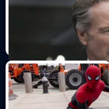
ออสการ์ ผู้รับบทนายพลรอสจาก MCU เสีย
ชีวิตแล้ว
ห้ทางสื่อมวลชนว่า ‘วิลเลียม เฮิร์ต’ พ่อผู้เป็นที่รักและนักแสดง
เจ้าของรางวัลออสการ์ได้เสียชีวิตแล้วเมื่อวันที่ 13 มีนาคม
2022 โดยเป็นเวลาเพียงหนึ่งสัปดาห์ก่อนครบรอบวันเกิดในวัย
72 ปีของเขา
พีรพล สดทรัพย์
| 1608 days ago
Read More
21/12/2021
น่ารัก! ‘ทอม ฮอลแลนด์-เซนดายา’ พาเด็กน้อย
ฮีโรช่วยน้องสาวจากสุนัข ชมกองถ่าย
‘Spider-Man: No Way Home’ ตามสัญญา
เมื่อปีที่แล้ว 'บริดเจอร์ วอล์กเกอร์' (Bridger Walker) เด็กชาย
แล้ว!
ตัวน้อยอายุเพียง 6 ขวบจากเมืองไชแอนน์ (Cheyenne) รัฐ
ไวโอมิง (Wyoming) สหรัฐอเมริกา ได้กลายเป็นฮีโรตัวจริงที่