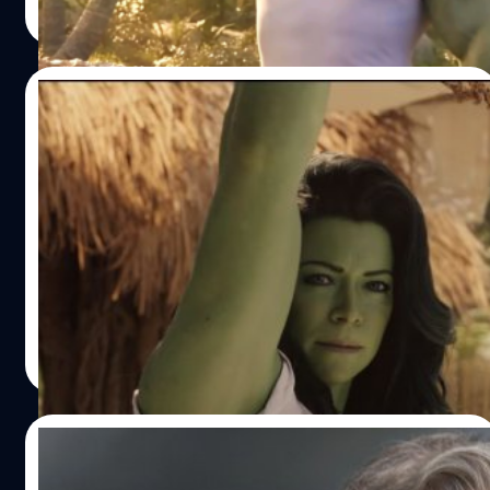
คุณอาจดูซีรีส์นี้ไม่เข้าใจเลยก็ได้
Read More
ฮัลก์เอาไว้ก่อน หลังจากไปอยู่กับ Universal…
24/07/2022
เผยตัวละครสำคัญในตัวอย่างซีรีส์ She-Hulk:
Attorney at Law
ปล่อยมาสด ๆ ร้อน ๆ สำหรับตัวอย่างใหม่ของ 'She-Hulk:
Attorney at Law' ที่ตัวอย่างซีรีส์ก่อนหน้านี้เน้นความโบ๊ะบ๊ะ
เถิดเทิง ของทนายสาวเจ้าเสน่ห์อย่าง เจนนิเฟอร์ วอลเทอร์ส
(Jennifer Walters) ญาติของบรูซ แบนเนอร์ หรือ ฮัลค์ พ่อฮีโร่
ร่างยักษ์ตัวเขียวที่ได้ มาร์ค รัฟฟาลี (Mark Ruffalo) กลับมา
Mano Wanawerusit
| 1476 days ago
รับบทเดิมของเขา
Read More
14/03/2022
อาลัย ‘William Hurt’ นักแสดงเจ้าของรางวัล