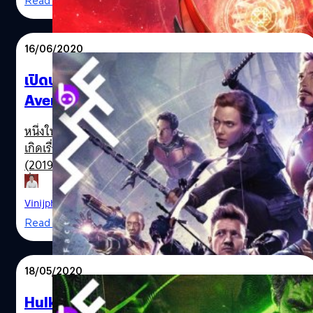
Read More
ในช่วงไม่กี่วันที่ผ่านมา แต่ขอให้ฉันเป็นคนแรกที่จะบอกกับ
เลือกให้ขึ้นมาเป็นผู้นำทีม Avengers ในเฟส 4 ต่อไป? ก่อน
นายว่า นายเป็นฮีโรนะเพื่อน สิ่งที่นายทำนั้นช่างกล้าหาญ น้อง
หน้าภาค Infinity War หัวเรือใหญ่ของ Marvel Studios เคย
สาวของเธอโชคดีสุด ๆ ที่มีเธอเป็นพี่ใหญ่ พ่อแม่ของเธอต้อง
ออกมาบอกว่า ฮีโรที่แข็งแกร่งที่สุดสำหรับเขาคือ Captain
16/06/2020
ภูมิใจมาก…
Marvel แต่หลังจาก Endgame จบไป เขาก็ออกมาบอกใหม่ว่า
เป็น Scarlet Witch หรือ Wanda ที่กำลังจะซีรีส์ภาคแยกเป็น
เปิดปริศนาบุคคลลึกลับ เผยเนื้อเรื่อง
ของตัวเองอย่าง WandaVision ตามกำหนดเดิมที่จะสตรีมมิง
Avengers: Endgame ตรงเผง ก่อนหนังฉาย
ทาง Disney+ ภายในปีนี้ คือฮีโรที่แข็งแกร่งที่สุดใน MCU ของ
ตั้ง 7 เดือน!
เขา (จากฉากที่หยุดเจ้า Thanos ได้ชั่วขณะในมหาสงคราม)
Marvel's Avengers
หนึ่งในหนังที่มาการคาดเดากันไปต่าง ๆ นานามากที่สุด ว่าจะ
ซึ่งแฟน ๆ ก็อาจจะงงหน่อย…
เกิดเรื่องราวอะไรเกิดขึ้นบ้าง นั่นก็คือ Avengers: Endgame
(2019) ซึ่งเป็นตอนต่อของภาคก่อนหน้า Infinity War (2018)
ที่จบไว้ได้ค้างคาใจแฟน ๆ อย่างตั้งใจ เพื่อให้ Endgame
กลายเป็นปรากฎการณ์หนังที่มีผู้ชมตั้งตารอคอยมากที่สุด
Vinijphat Kanyapong
| 2245 days ago
และเปิดตัวด้วยรายได้สูงสุดซึ่งก็เป็นไปตามนั้นจริง ๆ ถ้าย้อน
Read More
กลับไปช่วงเวลาระหว่างปี 2018-2019 แฟน ๆ ก็เดากันไป
มากมายถึงบทสรุปของเรื่องราว และเกิดเจ้ากรมข่าวลือหลาย
สำนัก แต่มีอยู่สำนักนึงที่ทายถูกเยอะมากกว่าเจ้าอื่นอย่างน่า
18/05/2020
ประหลาด บุคคลปริศนาที่ออกจะลึกลับด้วย เขาใช้ชื่อบัญชีว่า
Anonymous หรือผู้ไม่ประสงค์จะออกนาม (ก็ปริศนาจากชื่อที่
Hulk อาจจะเป็นตัวร้ายคนใหม่ของทีมฮีโร