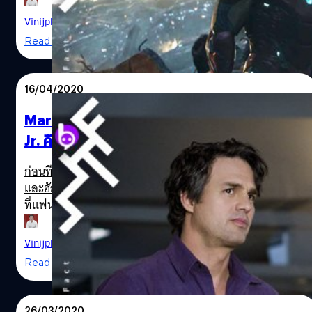
(2019) เข้าถล่มทำรายได้อย่างเป็นประวัติการณ์ ต่างจากปีนี้ที่
และหลังจาก…
โรงหนังในสหรัฐฯ ปิดมาเป็นเดือนและยังไม่มีทีท่าว่าหนังฟอร์ม
Vinijphat Kanyapong
| 2295 days ago
ยักษ์หรือหนังประจำช่วงซัมเมอร์ที่เป็นหนังบันเทิงจัดหนักจะ
Read More
ได้เข้าฉายกันเมื่อไร รายงานข่าวของสื่อต่างประเทศช่วงนี้จึงมี
การรายงานเกี่ยวกับรายได้หรือกำไรที่หนังเมื่อปีก่อนทำไว้ออก
มาเรื่อย ๆ มีรายงานจากสื่อ Deadline รายงานข้อมูลกำไรสุทธิ
16/04/2020
หรือกำไรเพียว ๆ ที่นำรายได้ของหนังมาหักลบจากทุนสร้าง
ค่าใช้จ่ายในการตลาดเพื่อใช้โปรโมตหนัง และแบ่งเงินรายได้
Mark Ruffalo เพิ่งเปิดเผย Robert Downey
กับโรงหนังแล้ว ผลปรากฏว่าหนัง Avengers: Endgame ที่ทำ
Jr. คือผู้ผลักดันให้เขากล้ารับบทยักษ์เขียว
สถิติกวาดรายรับรวมทั่วโลกสูงสุดของปีที่แล้วและตลอดกาล
“ฮัลค์”
ไปที่ 2,790 ล้านเหรียญฯ คือหนังที่สร้างกำไรสูงสุดของปีที่
Avengers: Endgame Iron Man Robert Downey Jr. Mar
ก่อนที่เราจะได้เห็น Mark Ruffalo รับบทบาท "บรู๊ซ แบนเนอร์
แล้วมากถึงเกือบ 900 ล้านเหรียญฯ หรือประมาณ 29,196 ล้าน
และฮัลค์" ในจักรวาลหนังมาร์เวล และก็น่าจะกลายเป็นบทบาท
Studios MCU
บาท (จากทุนสร้าง 356 ล้านเหรียญฯ) ในรายงานยังบอกด้วย
ที่แฟน ๆ จดจำและประทับใจเขามากที่สุดบทบาทหนึ่ง ล่าสุด
รายได้ทั่วโลกในสุดสัปดาห์แรกก็ทำให้หนังคืนทุน 511 ล้านเห
Ruffalo ได้ให้สัมภาษณ์กับนิตยสารวาไรตี้ว่า ในตอนแรกที่ได้
รียญฯ ที่เป็นทุนสร้างหนังกับค่าการตลาดทันที เพราะหนัง
รับการติดต่อให้มาเล่น เขาพยายามโน้มน้าวใจ Kevin Feige
Vinijphat Kanyapong
| 2305 days ago
กวาดไปถึง 1,200 ล้านเหรียญฯ ถือเป็นสิ่งที่ "เกินคาด" ก็
แม่ทัพใหญ่ประธาน Marvel Studios ว่า อยากให้ทีมงานเลือก
Read More
เพราะว่าในทีแรกนักวิเคราะห์ตารางหนังทำเงินได้ประเมินไว้ว่า
คนอื่นมารับบทนี้มากกว่าเขา เพราะเขาไม่มั่นใจว่าจะแสดง
หนังไม่น่าจะทำกำไรต่างงจากภาค Infinity War ที่ทำกำไร
บทบาทนี้ออกมาได้ดีพอ แต่ Joss Whedon ผู้กำกับ Avengers
สุทธิไว้ 600-650 ล้านเหรียญฯ มากนัก เพราะ Endgame นั้น
2 ภาคแรกและเพื่อนักแสดงอย่าง Robert Downey Jr. คือสอง
26/03/2020