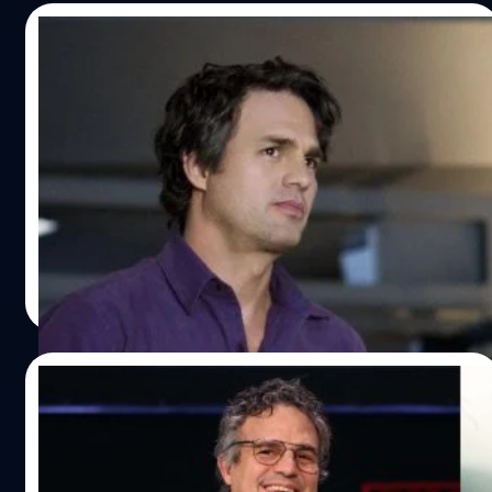
07/03/2023
Mark Ruffalo แย้มแฟน ๆ อาจได้เห็น Iron
Man ในจักวาล MCU อีกครั้ง
มาร์ก รัฟฟาโล (Mark Ruffalo) นักแสดงเจ้าของบทฮัลก์กล่าว
ถึงความเป็นไปได้ที่ไอรอแมน เวอร์ชัน โรเบิร์ต ดาวนีย์ จูเนียร์
(Robert Downey Jr.) และกัปตันอเมริกาที่แสดงโดย คริส อี
แวนส์ (Chris Evans) จะกลับไปในจักรวาล MCU อีกครั้ง
รัฟฟาโรได้ขึ้นเวทีในงาน Emerald City Comic-Con เมื่อสุด
พรประภา รัตนศรีสุโรจน์
| 1250 days ago
สัปดาห์ที่ผ่านมา ซึ่งช่วงหนึ่งรัฟฟาโลได้ถูกถามว่า รู้สึกอย่างไร
Read More
ที่หนัง MCU จะไม่มี Iron Man และ Captain America อีกต่อ
ไปแล้ว? ซึ่งนักแสดงหนุ่มก็ตอบคำถามนี้ว่า "มันน่าเศร้านะ แต่
ในจักรวาลนี้ เรามีไทม์แมชชีน มีอีกหลายมัลติเวิร์ส ดังนั้นอะไร
18/08/2022
มันก็เกิดขึ้นได้" รัฟฟาโลไม่ใช่อเวนเจอร์สคนแรก ที่ออกมาให้
ความหวังกับแฟน ๆ ในเรื่องนี้ เพราะไม่กี่สัปดาห์ก่อน โจนาธาน
Mark Ruffalo เผย พร้อมเล่นหนังเดี่ยว Hulk
เมเจอร์ส (Jonathan Majors) นักแสดงผู้รับบท 'แคง' วายร้าย
เสมอ ขอแค่ Marvel สร้างก็พอ
ในเรื่อง 'Ant-Man and the Wasp: Quantumania' ได้ออกมา