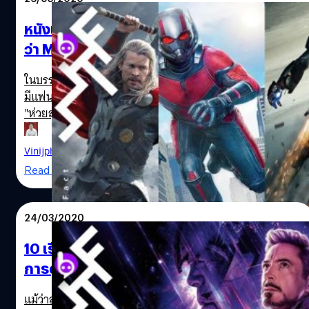
เป็นหนังที่ยาวมากและยาวกว่า…
คนที่พูดให้กำลังใจและสร้างความมั่นใจให้แก่เขาจนเราได้เห็น
เขาในบทนี้ ”ผมพยายามคุยกับพวกเขาให้ไม่เลือกผมมาแสดง
หนังเรื่องไหน “ห่วยที่สุด” ของ Marvel…หรือ
บทนี้ ผมบอกไปว่า "ผมไม่รู้ว่าผมเป็นคนที่เหมาะรึเปล่า ผมไม่
ว่า Marvel ไม่เคยทำหนังห่วย ๆ เลย?
เคยแสดงบทฮีโรอะไรแบบนี้มาก่อนเลย’ แต่ Joss กับ Robert
บอกว่า ผมทำได้แน่นอน...ผมกลัว กลัวมาก ๆ ด้วยเทคโนโลยี
Hulk Mark Ruffalo Iron Man Robert Downey Jr. Aven
ในบรรดา 23 เรื่องของหนังจักรวาลมาร์เวลหรือ MCU นั้น อาจ
อะไรต่าง ๆ ทำให้มันดูยากที่จะทำงานแบบนั้น ผมคิดหนัก
มีแฟน ๆ หรือคอหนังตั้งคำถามว่า เรื่องไหนหรือภาคไหน
ตลอดเวลา แต่คติประจำใจของผมคือจงผูกมิตรกับความกลัว
"ห่วยสุดหรือยอดแย่ที่สุด" แต่ก็ไม่แน่ว่าทั้งหมด 23 เรื่องนั้น
ผลักดันตัวเองไปยังที่ ๆ คุณรู้สึกกลัวหรือท้าทาย แล้วทำไมผม
สำหรับผู้ที่ชื่นชอบหนังซูเปอร์ฮีโร ได้เห็นเรื่องราวของแต่ละตัว
ถึงจะไม่ยอมรับบทนี้ละ?” Don…
ละครมาโลดแล่นออกจากคอมิกหรือหนังสือการ์ตูน เพียงแค่นี้
Vinijphat Kanyapong
| 2327 days ago
ก็ถือว่าเป็นความยอดเยี่ยมและไม่อาจเรียกว่าห่วยแล้วก็เป็นไป
Read More
ได้ มาถึงตอนนี้ที่เฟส 4 จะเริ่มต้นด้วย Black Widow หนังถูก
เลื่อนฉายจากกำหนดเดิมเดือนพฤษภาคมออกไปอย่างไม่มี
กำหนด เราจะขอพาคุณผู้อ่านกลับไปย้อนดูว่า หรือจริง ๆ แล้ว
24/03/2020
Marvel ทำหนังห่วยไม่เป็น? นับตั้งแต่เรื่องแรกของ MCU
ตั้งแต่ Iron Man (2008) ภาคแรก จนถึงภาคปิดท้ายเฟส 3
10 เรื่องที่เราขอท้าว่าคุณ “พลาดไปแน่ๆ” จาก
อย่าง Spider-Man: Far From Home (2019) หลายครั้งที่จะ
การดู Avengers: Endgame
เห็นว่า กระแสการตอบรับของคนดูอย่างล้นหลามนั้นมักจะสวน
ทางกับคำวิจารณ์ของนักวิจารณ์อยู่เสมอ อย่างที่หนัง Marvel
MCU Marvel Studios Worst Avengers
แม้ว่าสถานการณ์ตลาดภาพยนตร์ของฮอลลีวูดและของทั้ง