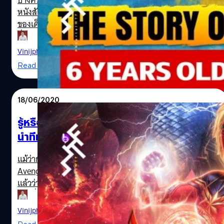
บางครั้งพลานุภาพของการ์ตูนสักเรื่อง ตัวละครสักตัว หรือ
ที่รักหลายรายก็ได้อำลาบทบาทกันไปเป็นที่เรียบร้อย จนข่าว
หนังสักเรื่องก็ปลูกเมล็ดพันธุ์แห่งความกล้าหาญภายในจิตใจ
ล่านี้ล่ะ ที่แย้มมาพอให้หายคิดถึงบรรยากาศการรวมเหล่าซู
ของเด็ก ๆ ไม่ว่าจะอายุน้อยสักเท่าไร และการออกมาส่งเสียง
เปอร์ฮีโรบนจอหนังกันได้บ้างว่าหนัง Captain Marvel 2 จะมี
ชื่นชมและให้กำลังใจในการทำความดี ก็น่าจะเป็นสิ่งเยียวยา
บรรดาซูเปอร์ฮีโรมาปรากฏหลายราย อาจเรียกได้ว่าเป็นหนัง
จิตใจให้กับผู้ประสบเคราะห์ร้ายจากความกล้าหาญนั้นได้
Vinijphat Kanyapong
| 2209 days ago
Mini Avengers ก็พอได้ แล้วหนังจะยังทำหน้าที่แนะนำซูเปอร์
อย่างดี เช่นเดียวกันหนูน้อยคนหนึ่งที่ทำให้นักแสดงทีม
Read More
ฮีโรรายใหม่ Ms. Marvel…
Avengers ออกมาส่งเสียงชื่นชมหลังจากช่วยชีวิตน้องสาว
Bridger Walker คือเด็กชายวัย 6 ขวบ ที่กระโดดเข้าขวาง
ระหว่างสุนัขที่กำลังจะเข้าขย้ำน้องสาวของเขา ส่งผลให้เขาได้
18/06/2020
รับบาดแผลฉกรรจ์ที่ใบหน้าและตามร่างกายจนต้องเย็บแผล
ถึง 90 เข็ม เมื่อป้าของหนูน้อย Bridger ได้โพสต์ลงอินสตาแก
รู้หรือไม่? ใครคือฮีโรที่แข็งแกร่งที่สุด พร้อม
รมถึงวีรกรรมที่น่าชื่นชมนี้ และแท็กไปยังนักแสดง Avengers
นำทีม Avengers รุ่น 2 หลังไม่มี Iron Man
หลาย ๆ คน เพื่อขอกำลังใจ เหล่านักแสดงหลายคนก็ออกมา
ส่งเสียงชื่นชม พร้อมทั้งบอกว่าจะส่งของขวัญมาให้กับน้องด้วย
Brideger Walker
แม้ว่าการปรากฏตัวของ Captain Marvel ฮีโรหญิงคนใหม่ใน
โดยนักแสดงคนแรกที่ส่งเสียงมาให้กำลังใจ ก็คือ Chris
Avengers: Endgame (2019) แทบจะทำให้ทุกคนรู้ แฟนคลับรู้
Evans ผู้สวมบท Captain America โดยเมื่อวันที่ 16 กรกฎาคม
แล้วว่า ตัวละครในจักรวาลหนังมาร์เวลที่ทรงพลังอย่างแรง
Evans ก็ได้โพสต์วิดีโอลงใน Instagram ให้กำลังใจหนูน้อย
มากที่สุดก็คงจะเป็นเธอ ยิ่งกับในตอนนี้ที่ตัดคู่แข่งร่วมทีม
Bridger พร้อมกับบอกว่า จะส่งโล่กัปตันอเมริกามาให้กับเจ้า
อย่าง Iron Man และ Captain America แต่ถ้าชวนคิดว่า จะมีฮี
Vinijphat Kanyapong
| 2242 days ago
หนูเป็นของขวัญด้วย ฉันมั่นใจว่านายคงได้ยินแบบนี้หลายครั้ง
โรคนไหนในตอนนี้แข็งแกร่งพอจะเทียบเท่าเธอ หรืออาจถูก