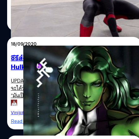
ไม่ต้องอิงพลังวิเศษจากจักรวาลไหน ๆ ด้วยการกระโดดเข้าไป
ช่วยน้องสาวของเขาเองจากการถูกโจมตีของสุนัขดุร้าย จน
ประภาส อยู่เย็น
| 1691 days ago
ทำให้เขาถูกสุนัขกัดเป็นแผลเหวอะหวะ และต้องเย็บมากถึง
Read More
90 เข็ม
18/09/2020
ซีรีส์ฮีโรหญิงเดี่ยวมาร์เวล “ตัวเขียว She-
Hulk” ประกาศชื่อนักแสดงนำและผู้กำกับแล้ว
UPDATE: ล่าสุด Tatiana Maslany ปฏิเสธออกสื่อว่า ข่าวที่เธอ
จะได้รับบทนำในซีรีส์ She-Hulk ของมาร์เวลนั้นไม่ใช่เรื่องจริง
"มันเป็นข่าวที่เลยเถิดไปกันใหญ่แล้ว ฉันเคยมีส่วนเกี่ยวข้องกับ
โพรเจกต์นี้ แต่ตอนนี้ไม่ได้เกี่ยวข้องแล้วค่ะ ข่าวนี้ไม่ใช่เรื่อง
จริง” แม้นักข่าวจะถามกลับว่า รายงานว่าเธอจะมานำแสดง
Vinijphat Kanyapong
| 2150 days ago
รายงานจาก สื่ออย่าง BBC (ที่ไม่น่าจะรายงานผิดพลาด) เธอก็
Read More
ยืนยันว่า เธอไม่รู้เรื่องการรับบท She-Hulk นี้เลยจริง ๆ อ้างอิง
เริ่มมูฟออนกันต่ออย่างจริงจังแล้วสำหรับซีรีส์ของจักรวา