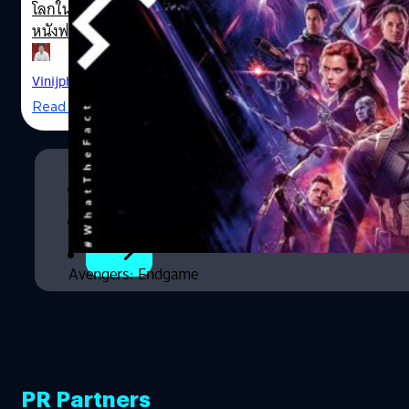
มักจะโดนค่อนแคะจากนักวิจารณ์ (หรืออาจร่วมถึงคุณปู่ผู้
โลกในปีนี้ จะแตกต่างกันราวฟ้ากับเหวกับปีที่แล้ว ที่ปี 2020
กำกับ Martin Scorsese และสายสนับสนุนแนวคิดของปู่) ว่า
หนังฟอร์มยักษ์ทั้งหมดต้องใช้คำว่า "แตกกระเจิง" เลื่อนฉาย
หนังฮีโรของ Marvel มักจะเดินตามสูตรสำเร็จเดิม…
กันไปแบบคนละทิศละทางทั้งข้ามเดือนและข้ามปี แตกต่าง
จากปีที่แล้วที่หนังเปิดซัมเมอร์ ปี 2019 คือหนังระดับปรากฎ
Vinijphat Kanyapong
| 2329 days ago
การณ์ที่อีก 10 ปี ก็อาจจะไม่มีหนังที่ทำรายได้เปิดตัวและมีผู้
Read More
ชมเข้าไปชมในโรงมากเท่า ขนาดทำให้กลายเป็นหนังทำเงิน
สูงสุดตลอดกาลของทั้งโลกได้อย่าง Avengers: Endgame
(เว้นแต่ Avatar 2 ที่จะเข้าฉายปีหน้า 2021 เพียงเรื่องเดียวใน
1
ตอนนี้ที่มีโอกาสน่าจะทำได้) วันนี้ What the Fact ขอนำเสนอ
10 เรื่องราวที่ "ขอท้า" แฟน ๆ มาร์เวลและคอหนังกับบางฉาก
2
จะพลาดรายละเอียดหลายอย่างที่อาจจะพลาดไป หรือกระทั่ง
ยังไม่เคยรู้มาก่อน (ที่พูดแบบนี้ เพราะเราเชื่อว่าทุกคนน่าจะได้
ดูเรื่องนี้กันไปเกือบหมดแล้ว) ลองมาย้อนดูว่า ฉากไหนหรือ
Avengers: Endgame
เรื่องราวไหนที่ "พลาดไปได้ยังไงเนี่ย?" เราขอท้าว่า: คุณไม่ทัน
เห็นแดรกซ์สวมเสื้อเป็นครั้งแรก ในงานศพของโทนี สตาร์ค ใน
ฉาก Assemble หรือฉากรวมตัวครั้งสุดท้ายของเหล่า
Avengers ที่ไม่น่ายินดีเอาเสียเลย เพราะเป็นในฉากงานศพ
ของโทนี สตาร์ค สิ่งหนึ่งที่ทุกคนอาจจะพลาดไป ในฉากที่
PR Partners
กล้องค่อย ๆ…