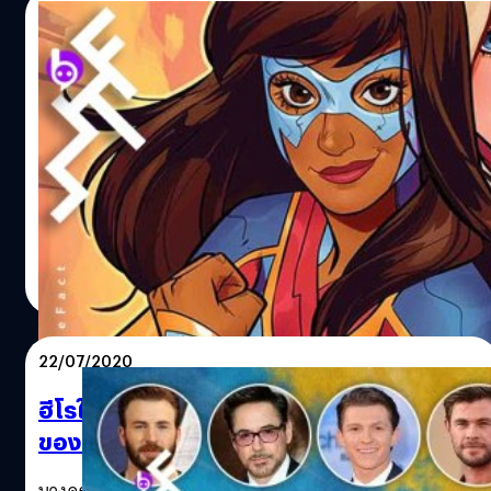
ลมาร์เวลที่จะออกฉายทาง Disney+ หลังจากหยุดนิ่งกันไปพัก
28/07/2020
ใหญ่จากการต้องเผชิญหน้าสถานการณ์โควิด ข่าวดีของแฟน
ๆ มาร์เวลที่รอจะชมเรื่องราวจากยักษ์เขียวอย่าง Hulk ที่แม้ตัว
Captain Marvel 2 จะเป็นหนังรวมเหล่าซูเปอร์
ละครนี้จะติดสัญญากับค่าย Paramount ไม่ให้สามารถนำมาส
ฮีโรในระดับ “mini Avengers film” และเปิด
ร้างเป็นหนังแยกเดี่ยวได้ (แต่อยู่ในหนังรวมทีม Avengers ได้)
ตัว Ms. Marvel
Marvel Studios ก็เลยแก้เกมด้วยการทำเป็นซีรีส์ตัวละคร
She-Hulk
แม้ว่าขณะนี้กองถ่ายของหลาย ๆ สตูดิโอยังหยุดชะงักการถ่าย
She-Hulk เสียเลย She-Hulk เป็นชื่อฉายาของตัวละคร
ทำ แต่งานเบื้องหลังก็ยังคงรุดหน้าต่อไป สำหรับมาร์เวล สตูดิ
"Jennifer Walters" ญาติของ Bruce Banner ปรากฏตัวครั้ง
โอ ก็ยังคงคร่ำเคร่งกับการเตรียมงานกองทัพหนังสำหรับเฟส
แรกในฉบับคอมิก ปี 1980 ในชื่อฉบับว่า "The Savage She-
4 และ เฟส 5 ซึ่งมีแผนการว่าจะเปิดตัวซูเปอร์ฮีโรรายใหม่อีก
Hulk…
หลายตัวทั้งในจอเล็กและจอใหญ่ ซึ่งเป็นที่แน่นอนแล้วว่าหนึ่ง
สุชยา เกษจำรัส
| 2202 days ago
ในนั้นก็คือ Ms.Marvel ซึ่งเราจะได้เห็นซูเปอร์ฮีโรรุ่นพี่อย่าง
Read More
Capatin Marvel ทำหน้าที่พี่เลี้ยงให้กับซูเปอร์ฮีโรรุ่นน้องอย่าง
Ms.Marvel ในหนังภาคต่อ Captain Marvel 2 แต่ก็ยังเป็นไป
ได้ว่าหลังเปิดตัวแล้ว Ms.Marvel อาจจะสานต่อในรูปแบบทีวีซี
22/07/2020
รีส์ทาง Disney+ ตามที่ เควิน ไฟกี เคยเกริ่นไว้แล้วหลายครั้ง
ว่าจากนี้ไปดิสนีย์จะมีการพัฒนาโพรเจกต์ใหม่ ๆ ร่วมกันไปทั้ง
ฮีโรในคราบเด็ก 6 ขวบ เมื่อทีม Avengers ส่ง
ภาพยนตร์และหนังหรือซีรีส์ทาง Disney+ หลังจากหนัง
ของและกำลังใจให้เด็กชายผู้ช่วยชีวิตน้องสาว
Avengers : EndGame เราก็ยังไม่เห็นวี่แววว่าจะมีหนัง
Avengers เรื่องต่อไปออกมาเมื่อไหร่ เพราะซูเปอร์ฮีโรอันเป็น