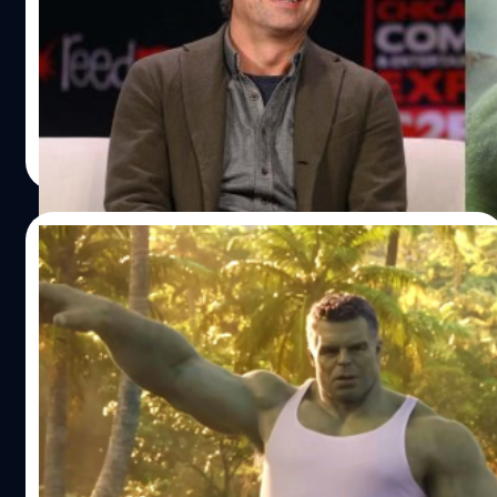
เปิดเผยว่า ในอนาคตตัวเขาอยากที่จะเผชิญหน้ากับอเวนเจ
ในงานเปิดตัวซีรีส์ 'She-Hulk: Attorney At Law' มาร์ค
อร์สที่สวมชุดเกราะเหล็ก ซึ่งทำให้แฟน ๆ ต่างมโนกันไปว่า ตัว
รัฟฟาโล (Mark Ruffalo) นักแสดงที่สวมบทบาท บรูซ
ละครที่เมเจอร์สพูดถึงน่าจะเป็นไอรอนแมน นอกจากนี้สาวก
แบนเนอร์ และฮัลก์มาตั้งแต่ปี 2012 ถูกถามว่า Easter Egg ใน
มาร์เวลอีกหลายคน ต่างออกมาตั้งทฤษฎีมากมายที่ชี้ให้เห็นว่า
ซีรีส์เรื่องนี้จะส่งผลไปถึงหนังเดี่ยวของฮัลก์หรือไม่? รัฟฟาโล
มีความเป็นไปได้ว่าสองตัวละครนี้จะกลับมาใน 'Avengers:
จึงใบ้ว่าหนังเรื่องใหม่อาจมีการหยิบเรื่องราวจากคอมิกตอน
ลลิตา คงสด
| 1451 days ago
Secret Wars' หนังอเวนเจอร์สยุคใหม่ที่วางคิวเข้าฉายปี 2026
'World War Hulk' มาสร้าง พร้อมย้ำว่าเมื่อไหร่ก็ตามที่ Marvel
Read More
ที่มา the…
คิดสร้างหนังของตัวละครนี้ เขาก็พร้อมจะมีส่วนร่วมแน่นอน
"เมื่อไหร่ก็ตามที่พวกเขาต้องการ ผมอยู่ตรงนี้เสมอ" รัฟฟาโลก
ล่าว ในช่วงหลายปีที่ผ่านมา Marvel ได้สร้างหนังเดี่ยวและซีรีส์
18/08/2022
ของตัวละครต่าง ๆ ออกมาหลายเรื่อง มีเพียงฮัลก์ที่ไปโผล่อยู่
ในหนังของเพื่อนร่วมทีมอเวนเจอร์หลายเรื่อง แต่กลับยังไม่มี
สิ่งที่ควรรู้ก่อนดู She-Hulk: Attorney at
แผนสร้างหนังเดี่ยวเป็นของตัวเอง จนเกิดเป็นคำถามที่ว่าทำไม
Law กำปั้นแห่งความยุติธรรม ด้วยพลังของ
ผ่านมานานขนาดนี้แล้วฮัลก์ยังไม่มีหนังของตัวเองสักที? คำ
‘ทนายสายลุย’
ตอบของเรื่องนี้คงต้องย้อนกลับไปเมื่อปี 2006 ในตอนนั้น
She-Hulk: Attorney at Law เป็นหนึ่งในซีรีส์ Marvel ของปีนี้
Marvel ได้ทำสัญญากับ Universal Pictures ทำให้ลิขสิทธิ์ใน
โดยเรื่องนี้ถือเป็นการเปิดตัว เจนนิเฟอร์ วอลเตอร์ส ทนายสาว
การจัดจำหน่ายหนังที่ใช้ตัวละครแสดงนำโดยฮัลก์ตกเป็นของ
สุดแกร่ง ผู้มีพลังเช่นเดียวกับฮัลก์เป็นครั้งแรกใน MCU แต่
Universal Pictures ถึงแม้หลังจากที่ Marvel ประสบความ
ก่อนจะไปดู She-Hulk นั้น เรามาย้อนรอยเรื่องราวของ Hulk
สำเร็จในการสร้างจักรวาลฮีโรของตัวเองแต่เพราะปัญหาทาง
ใน MCU กันแบบสั้น ๆ หน่อยดีกว่า เพราะถ้าคุณไม่รู้จักฮัลก์
พีรพล สดทรัพย์
| 1452 days ago
ด้านกฎหมาย Marvel จึงจำเป็นต้องพับโครงการหนังเดี่ยวของ