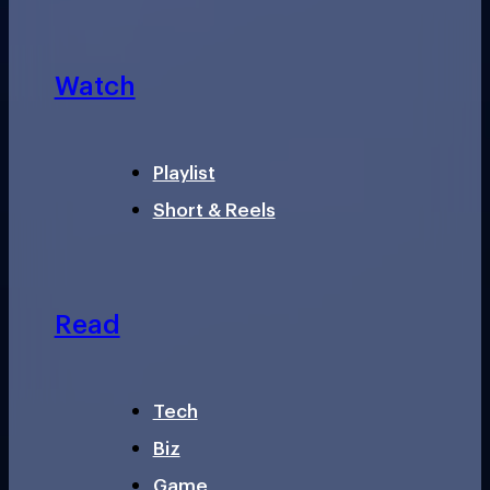
Watch
Playlist
Short & Reels
Read
Tech
Biz
Game