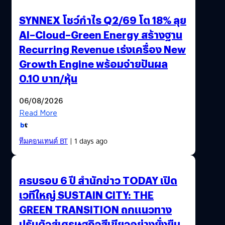
SYNNEX โชว์กำไร Q2/69 โต 18% ลุย
AI–Cloud–Green Energy สร้างฐาน
Recurring Revenue เร่งเครื่อง New
Growth Engine พร้อมจ่ายปันผล
0.10 บาท/หุ้น
06/08/2026
Read More
ทีมคอนเทนต์ BT
| 1 days ago
ครบรอบ 6 ปี สำนักข่าว TODAY เปิด
เวทีใหญ่ SUSTAIN CITY: THE
GREEN TRANSITION ถกแนวทาง
ปรับตัวสู่เศรษฐกิจสีเขียวอย่างยั่งยืน