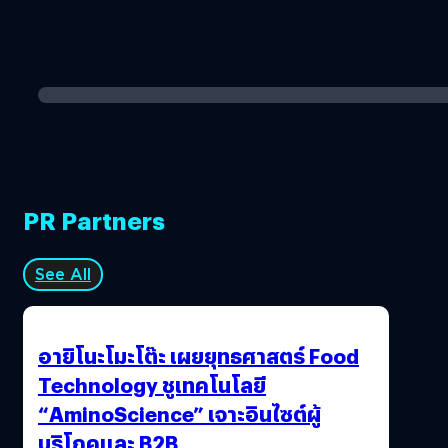
PR Partners
See All
อายิโนะโมะโต๊ะ เผยยุทธศาสตร์ Food
Technology ชูเทคโนโลยี
“AminoScience” เจาะอินไซต์ผู้
บริโภคและ B2B