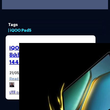
Tags
| iQOO Pad5
iQOO เปิดตัว Pad5 และ Pad5 Pro :
ชิปเรือธง Dimensity 9400+, จอ
144 Hz, แบตเตอรี่ขนาดใหญ่
21/05/2025
Read More
ปรีดี ฤกษ์วลีกุล
| 445 days ago