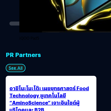
iQOO Pad5
PR Partners
See All
อายิโนะโมะโต๊ะ เผยยุทธศาสตร์ Food
Technology ชูเทคโนโลยี
“AminoScience” เจาะอินไซต์ผู้
บริโภคและ B2B