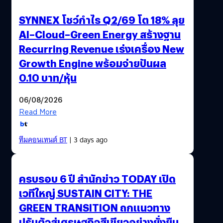
SYNNEX โชว์กำไร Q2/69 โต 18% ลุย
AI–Cloud–Green Energy สร้างฐาน
Recurring Revenue เร่งเครื่อง New
Growth Engine พร้อมจ่ายปันผล
0.10 บาท/หุ้น
06/08/2026
Read More
ทีมคอนเทนต์ BT
| 3 days ago
ครบรอบ 6 ปี สำนักข่าว TODAY เปิด
เวทีใหญ่ SUSTAIN CITY: THE
GREEN TRANSITION ถกแนวทาง
ปรับตัวสู่เศรษฐกิจสีเขียวอย่างยั่งยืน