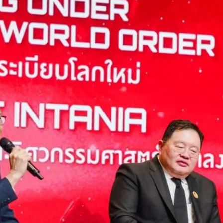
o
กรการเมือง” รับมือโลกไร้ระเบียบ นายอนุทิน ชาญวีรกูล นายกรัฐมนตรี
ไทย ได้กล่าวปาฐกถาพิเศษโดยระบุว่า โลกปัจจุบันกำลังเข้าสู่ภาวะ “โลกไร้
r) ที่ผันผวนและไร้รูปแบบตายตัว ประเทศไทยจึงมีความจำเป็นต้องใช้แนวคิด
มือง” โดยนำหลักการวิเคราะห์เส้นทางวิกฤติ (Critical Path Method หรือ
มสำคัญและบริหารทรัพยากร เพื่อนำพาประเทศก้าวสู่ความมั่นคงปลอดภัย…
Life
SOCIAL MEDIA
Environment
Health
People
Instagram
Trends
Wellness
Facebook