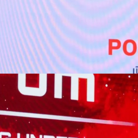
ท แอดวานซ์ อินโฟร์ เซอร์วิส จำกัด (มหาชน) กล่าวว่า…
หน้าสนับสนุนเศรษฐกิจดิจิทัล หนุนสร้างเครือข่ายแห่ง
ธ์ “RelationSHIFT” ที่รู้ใจทุกเจเนอเรชัน
ษณีย์ไทย ก้าวสู่ 144 ปี พร้อมปักกลยุทธ์ RelationSHIFT เดินหน้าขยับทุก
ิจใหม่ พร้อมรุกขับเคลื่อนองค์กรสู่ Lifestyle Logistics Brand ที่เชื่อมโยง
ผ่านเครือข่ายไปรษณีย์ เพื่อสร้างการเติบโตได้อย่างครอบคลุมทุกมิติ พร้อมเผย
ด้กว่า 22,000 ล้านบาท และครึ่งแรกปี 2569 ยังคงเติบโตต่อเนื่อง นางสาว
ช่วยว่าการกระทรวงดิจิทัลเพื่อเศรษฐกิจและสังคม กล่าวว่า ประเทศไทยกำลัง
คลื่อนด้วยเทคโนโลยีดิจิทัล ข้อมูล และแพลตฟอร์ม ส่งผลให้การพัฒนา
องสามารถเชื่อมโยงประชาชน ภาคธุรกิจ และภาครัฐได้อย่างมีประสิทธิภาพ
อยกระดับขีดความสามารถในการแข่งขันของประเทศ และผลักดันประเทศไทยสู่
ที่ประชาชนทุกคนสามารถเข้าถึงบริการ ความรู้ ตลาด และโอกาสทางเศรษฐกิจ
กล่าว ไปรษณีย์ไทยจึงมีบทบาทสำคัญในการยกระดับสู่การเป็นส่วนหนึ่งของ
 (Digital…
 INTANIA Forum พาไทยฝ่าวิกฤติโลกไร้ระเบียบ เปลี่ยน
ส
มไร้ระเบียบและผันผวน สมาคมนิสิตเก่าคณะวิศวกรรมศาสตร์แห่งจุฬาลงกรณ์
ศวกรรมศาสตร์ จุฬาลงกรณ์มหาวิทยาลัย ได้จัดการประชุม The INTANIA
ิ รับมือระเบียบโลกใหม่” (Surviving Under The New World Order) ณ หอ
ันที่ 31 สิงหาคม 2026 เวทีที่รวบรวมผู้นำจากภาครัฐ ภาคการเงิน ภาคธุรกิจ
ร มาร่วมแลกเปลี่ยนมุมมอง เพื่อเปลี่ยความผันผวนของโลกให้กลายเป็น