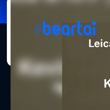
24/10/2020
บดินทร์ ตันวิเชียร
| 2111 days ago
Read More
สุดจัด! Leica M10-P “Reporter” จะมาพร้อม Kevl
กระสุนปืนได้
เปิดตัวกันเป็นที่เรียบร้อยแล้วกับกล้อง Leica M10-P “Reporter” lim
40 ปีของรางวัล Leica Oskar Barnack Award และมีเพียง 450 ตัวในโลก
ครับว่ากล้องตัวนี้จะใช้ Kevlar armor ที่ตามหลักแล้วสามารถกันกระสุ