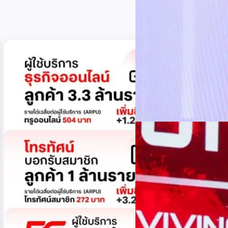
บริหารกลุ่มลูกค้าองค์กร บริษั
ล้านบาท+0.8%+0.8%EBITDA2.83 หมื่น
ดีอี–ไปรษณีย์ไทย เดิน
โอกาส พร้อมปักธงกลยุท
กรุงเทพฯ 3 สิงหาคม 2569 - ไปร
ความสัมพันธ์ สู่โอกาสทางเศรษฐก
ผู้คน ธุรกิจ ชุมชน และภาครัฐ 
ผลการดำเนินงานปี 2568 มีรายไ
แนน บุณย์ธิดา สมชัย รัฐมนตรี
Worawalan
| 2 days ago
ก้าวสู่เศรษฐกิจยุคใหม่ที่ขับเ
โครงสร้างพื้นฐานของประเทศต้
Read More
ปลอดภัย และน่าเชื่อถือ เพื่
การเป็น "ประเทศแห่งโอกาส" 
01/08/2026
ได้อย่างเท่าเทียม ในบริบทดัง
โครงสร้างพื้นฐานดิจิทัลภาครัฐ
สรุปประเด็นสำคัญ The
ความผันผวนเป็นโอกา
เมื่อระเบียบในโลกใหม่คือควา
มหาวิทยาลัย ได้ร่วมกับคณะวิ
Forum ภายใต้หัวข้อ “ฝ่าวิกฤต
ประชุม Hall of INTANIA เมื่อว
ภาคอุตสาหกรรม และภาควิชากา