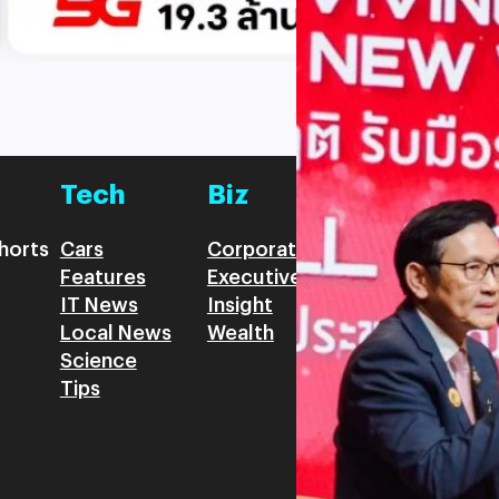
ภูษิต เรืองอุดมกิจ
| 4 days ag
โอกาสในการพัฒนาประเทศ “วิศว
และรัฐมนตรีว่าการกระทรวงมหาด
Read More
ระเบียบ” (New World Disorde
อย่างเป็นระบบแบบ “วิศวกรการเ
CPM) มาใช้ในการจัดลำดับควา
Tech
Biz
Game
horts
Cars
Corporate
Articles
Features
Executive
Game News
IT News
Insight
Reviews
Local News
Wealth
Science
Tips