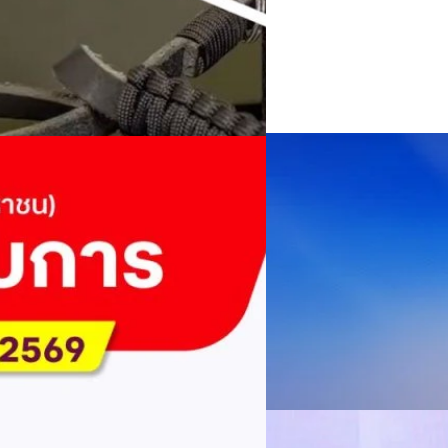
04/08/2026
AIS Business ผนึก 
โซลูชันเชื่อมต่ออัจฉ
ประเทศไทยสู่ฐานการผล
กรุงเทพฯ, 3 สิงหาคม 2569 – 
เคลื่อนภาคอุตสาหกรรมไทยสู่ก
ันล้านบาท จ่ายปันผล 5.2
ด้านโครงข่ายและความเข้าใจในภ
ด้านการผลิตระดับโลกของ Hua
กระบวนการผลิตได้อย่างเป็นรูป
ไตรมาส 2/2569 มีกำไรสุทธิหลังหัก
Worawalan
| 1 days ago
ฐานดิจิทัลแบบครบวงจร ตั้งแต
่ายเงินปันผลระหว่างกาลรวม 5.2 พัน
Private Network โครงข่ายไฟ
Read More
วิเคราะห์ข้อมูลบน Cloud ด้ว
จจัยหนุนจากการบริหารต้นทุนและการ
สำหรับภาคอุตสาหกรรม ช่วยเส
03/08/2026
ิการเปลี่ยนแปลง (YoY)การ
ไทย รวมถึงนักลงทุนต่างชาติท