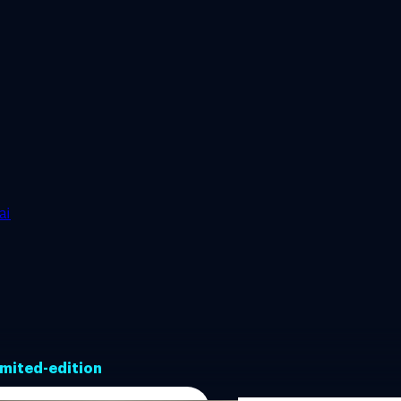
ai
imited-edition