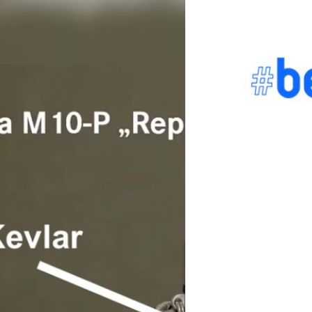
22/10/2020
Leica เตรียมเปิดตั
limited-edition เข้าค
ตอนนี้มีอัปเดตมาว่า Leica จ
โดยตัวกล้อง และเลนส์สี Report
ar armor ที่สามารถกัน
บดินทร์ ตันวิเชียร
| 2113 days 
ited Edition ที่ทำมาเพื่อฉลองครบรอบ
Read More
เท่านั้น โดยมีอัปเดตข้อมูลเพิ่มเติม
นปืนได้เลยทีเดียวครับ