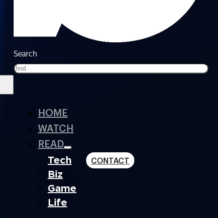
Search
HOME
WATCH
READ
Tech
CONTACT
Biz
Game
Life