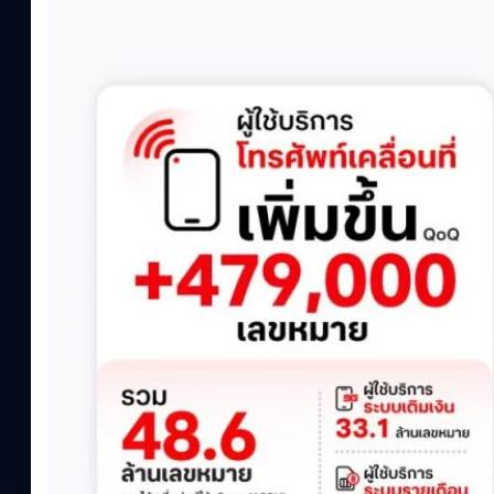
เปลี่ยนแปลง (QoQ)รายได้จากการให้บริการ (ไม่รวม IC)4.14 หมื่น
ล้านบาท+13.5%+1.1%กำไรสุทธิหลังหักภาษี (NPAT)6.6