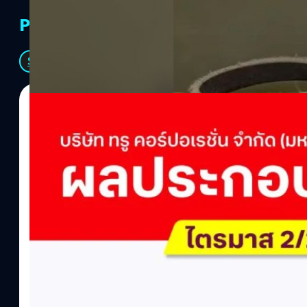
PR Partners
See All
04/08/2026
ทีมคอนเทนต์ BT
| 1 days ago
Read More
True เผยผลประกอบการ Q2/2569 กำไรสุทธิ 6.6 พ
พันล้าน
บริษัท ทรู คอร์ปอเรชั่น จำกัด (มหาชน) รายงานผลประกอบการประจำ
ภาษี 6.6 พันล้านบาท ทำกำไรต่อเนื่องเป็นไตรมาสที่ 6 พร้อมอนุมัติจ
ล้านบาท คิดเป็น 0.15 บาทต่อหุ้น โดยผลการดำเนินงานหลักได้รับปั
เติบโตของฐานผู้ใช้งาน ตัวชี้วัดทางการเงิน (Q2/2569)มูลค่า / สถิต