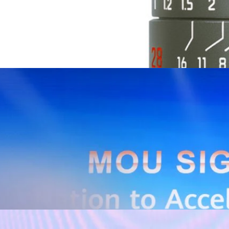
Huawei Cloud ลงนาม MOU ผสานคลาวด์ระดับโลกและ
ริยะ สยายปีกภาคอุตสาหกรรมและการผลิต พร้อมดัน
ิตยุค AI
AIS Business และ Huawei Cloud ลงนามความร่วมมือ (MOU) เพื่อขับ
ารผลิตอัจฉริยะที่ใช้ข้อมูลและ AI เป็นกลไกสำคัญ โดยผสานความแข็งแกร่ง
าคธุรกิจไทยของ AIS Business เข้ากับเทคโนโลยี Cloud, AI และองค์ความรู้
wei Cloud เพื่อช่วยให้ผู้ประกอบการสามารถนำเทคโนโลยีไปยกระดับ
ธรรม ภายใต้ความร่วมมือดังกล่าว ทั้งสองฝ่ายจะร่วมกันพัฒนาโครงสร้างพื้น
่การเชื่อมต่อข้อมูลจากเครื่องจักรและระบบการผลิตภายในโรงงานผ่าน 5G
เบอร์ และระบบเชื่อมต่อที่ปลอดภัย ไปจนถึงการรวบรวม ประมวลผล และ
ยศักยภาพการประมวลผลของ GPU เพื่อต่อยอดสู่แอปพลิเคชัน AI และโซลูชัน
ริมขีดความสามารถในการแข่งขัน และสร้างความพร้อมรองรับผู้ประกอบการ
ี่ต้องการขยายฐานการผลิตในประเทศไทย นายภูผา เอกะวิภาต หัวหน้าคณะผู้