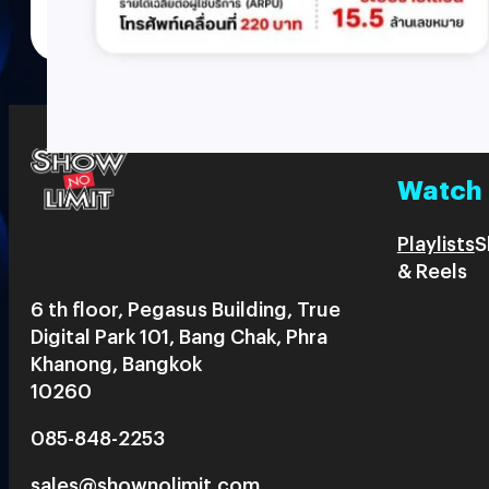
Watch
Playlists
S
& Reels
6 th floor, Pegasus Building, True
Digital Park 101, Bang Chak, Phra
Khanong, Bangkok
10260
085-848-2253
sales@shownolimit.com