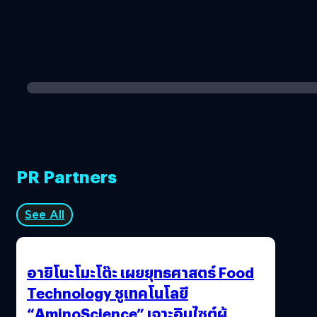
PR Partners
See All
อายิโนะโมะโต๊ะ เผยยุทธศาสตร์ Food
Technology ชูเทคโนโลยี
“AminoScience” เจาะอินไซต์ผู้