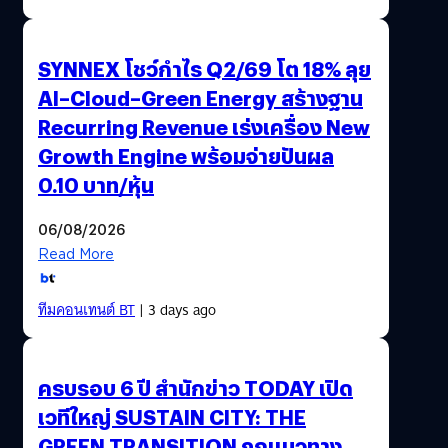
SYNNEX โชว์กำไร Q2/69 โต 18% ลุย
AI–Cloud–Green Energy สร้างฐาน
Recurring Revenue เร่งเครื่อง New
Growth Engine พร้อมจ่ายปันผล
0.10 บาท/หุ้น
06/08/2026
Read More
ทีมคอนเทนต์ BT
| 3 days ago
ครบรอบ 6 ปี สำนักข่าว TODAY เปิด
เวทีใหญ่ SUSTAIN CITY: THE
GREEN TRANSITION ถกแนวทาง