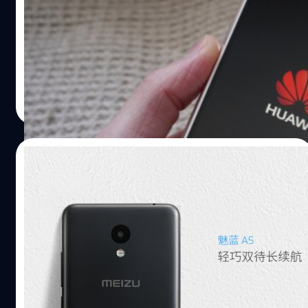
บริษัทวิจัยตลาดอุปกรณ์ฮาร์ดแวร์ Canalys ได้เปิดเผย
รายงานล่าสุดจากผลประกอบการตลาดสมาร์ทโฟนในประเทศ
จีนช่วงไตรมาส 2 ที่ผ่านมาปรากฏว่า Huawei ยังครองแชมป์
เบอร์ 1 ในแดนมังกร โดยปัจจัยสำคัญมาจากยอดขายสมาร์ท
โฟนรุ่นกลางอย่างตระกูล Honor ที่สเปกแรงใกล้เคียงรุ่น
ณัฐพันธ์ ส่งวิรุฬห์
| 3295 days ago
พรีเมียมในราคาไม่แพง ซึ่งได้รับการตอบรับที่ดีและยอดสั่งซื้อ
Read More
จำนวนมหาศาล ขณะเดียวกันในไตรมาสนี้ตลาดสมาร์ทโฟน
จีนมียอดขายรวมที่ตกลง 3% อยู่ที่ 113 ล้านเครื่อง
03/07/2017
เปิดตัว Meizu A5 มาพร้อมซีพียู 8 แกน กล้อง
8 ล้านพิกเซล ราคาเบามาก!
สมาร์ทโฟนจากจีนที่คุ้นหน้าคุ้นตากันดีอย่าง Meizu ได้เปิดตัว
สมาร์ทโฟนซีรี่ย์ใหม่ในนาม 'A' และเริ่มต้นด้วย Meizu A5 เป็น
รุ่นแรกของซีรี่ย์นี้ จากข้อมูลในเว็ปไซต์ของบริษัทกล่าวว่า A5
ใช้ชิปเป็น Mediatek MT6737 SoC และหน้าจอขนาด 5 นิ้วใน
ความละเอียด HD Meizu A5 จะมาพร้อมแรม 2GB ความจุ
วัชรกุล พัฒนาประทีป
| 3323 days ago