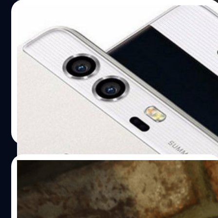
26/01/2017
โหดๆ ทั้งนั้น! ผลสำรวจเผย 10 อันดับมือถือจีน
ที่มียอดขายสูงสุดปี 2016
ต้องบอกว่าในช่วงเวลานี้คือช่วงที่สมาร์ทโฟนจากแดนมังกรนั้น
แข่งกันทำผลงานอย่างน่ากลัวจริงๆ รวมทั้งตลาดมือถือจีนเอง
ที่เติบโตแบบก้าวกระโดดและกลายเป็นเจ้าตลาดสำคัญของ
โลกไปแล้ว ล่าสุดมีข้อมูลผลสำรวจจาก Wang Yang ประธาน
บริษัทวิจัย IHS Technology ที่ออกมาจัดอันดับ 10 แบรนด์
ณัฐพันธ์ ส่งวิรุฬห์
| 3481 days ago
สมาร์ทโฟนจีนที่มียอดจัดจำหน่ายสูงที่สุดในปี 2016
Read More
06/12/2016
Meizu เปิดตัว Fitness Tracker ฟังก์ชั่นครบ
ถ้วน ราคาเบาๆ แค่ 1,175 บาท