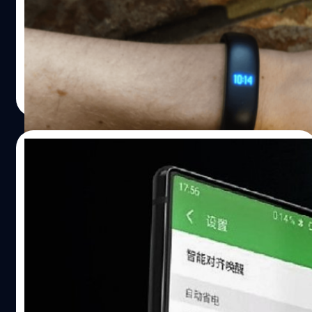
Meizu ได้เปิดตัว M5 Note สมาร์ทโฟนราคาถูกและจอใหญ่
แต่ไม่ใช่เพียงชิ้นเดียวที่เปิดตัว ยังมาพร้อมกับสายรัดข้อมือ
อัจฉริยะ หรือ Fitness Tracker อีกด้วยในชื่อ Meizu H1
วัชรกุล พัฒนาประทีป
| 3532 days ago
Read More
13/11/2016
Meizu อาจเตรียมเปิดตัวสมาร์ทโฟน “ไร้ขอบ”
รุ่น Pro 7 ในวันคริสต์มาสปีนี้
หลังจากที่เคยมีภาพสมาร์ทโฟนไร้ขอบรุ่นใหม่ของ Meizu
หลุดออกมา ล่าสุดได้มีภาพหลุดชุดใหม่ที่แสดงให้เห็นว่าสมา
ร์ทโฟนรุ่นดังกล่าวน่าจะเป็น Meizu Pro 7
ปรีดี ฤกษ์วลีกุล
| 3555 days ago