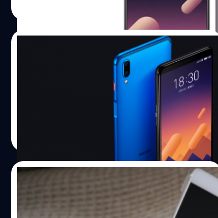
ว่าใช้ชิปของ Snapdragon ทั้ง 660 และ 635 และนี่จะเป็นครั้ง
Read More
แรกที่ Meizu 15 Plus ที่จะได้รันผ่าน Geekbench และเมื่อรัน
ออกมาแล้วก็พบว่าข้อมูลของชิปที่ใช้นั้นยังไม่ชัดเจน แต่คาด
ว่าอาจเป็น Exynos 8895 ตัวเดียวกับที่ใช่ใน Samsung
21/03/2018
Galaxy S8 ครับ ส่วนขนาดของแรมนั้นให้ผลแบบเดียวกัน
กับ AnTuTu ก็คือ 6GB นั่นเอง อ้างอิง
Meizu E3 เปิดตัวอย่างเป็นทางการ: สเปคดี,
กล้องคู่, ราคาถูกเหลือเชื่อ
Meizu ยังคงจัดการให้สามาร์ทโฟนราคาถูกเช่นเดิม
ปรีดี ฤกษ์วลีกุล
| 3062 days ago
Read More
31/07/2017
Huawei ยังรั้งเบอร์ 1 เหนียวแน่นตลาดมือถือ
จีน, Apple ถูก Xiaomi เบียดหลุดท็อปโฟร์แล้ว