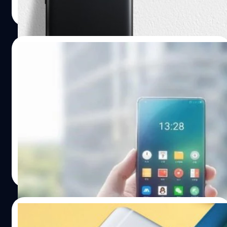
16GB กล้องหลังความละเอียด 8 ล้านพิกเซล และกล้องหน้า
Read More
ความละเอียด 5 ล้านพิกเซล ขนาดของตัวเครื่องจะอยู่
ที่ 144x70.5x8.3 มิลลิเมตร น้ำหนัก 140 กรัม มาพร้อม
แบตเตอรี่ถึง 3,060mAh รองรับ 4G VoLTE, Wi-Fi 802.11
16/05/2017
a/b/g/n และ Bluetooth 4.1 ส่วนสีของตัวเครื่องจะมีให้เลือก
3 สีด้วยกันคือ Black, Gold และ Silver ราคาค่าตัวนั้นอยู่
ไม่น้อยหน้า! Meizu เอาด้วยมีแผนเปิดตัวมือ
ที่ $105 (ประมาณ 3,600 บาท) พร้อมวางขายแล้วในจีนเริ่มวัน
ถือพรีเมียมพร้อมจอไร้ขอบปีหน้า
นี้วันแรกครับ อ้างอิง
ปีนี้ถือเป็นเทรนด์ของมือถือจอไร้ขอบที่แบรนด์มือถือต่างหันมา
ใช้เป็นจุดขายสำคัญของมือถือในตระกูลเรือธง ล่าสุดทาง
Meizu อีกหนึ่งแบรนด์มือถือจากจีนก็มีแนวโน้มว่าจะทำมือถือ
จอไร้ขอบออกมาลุยตลาดเช่นกัน หลังจากมีรายงานปรับ
โครงสร้างการบริหารภายในเมื่อเร็วๆ นี้ รวมทั้ง Jack Wong
ณัฐพันธ์ ส่งวิรุฬห์
| 3371 days ago
ประธานของ Meizu ก็ออกมาแย้มเป็นนัยว่า แม้ในปีนี้อาจจะยัง
Read More
เร็วเกินไป แต่ในปีหน้าก็มีความเป็นไปได้ในการทำมือถือจอไร้
ขอบออกมาเช่นเดียวกับ แบรนด์เจ้าอื่น
26/04/2017