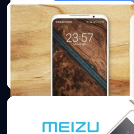
ไปได้ว่า บริษัทอาจเปิดตัวรุ่นนี้ในเดือนกรกฎาคม Meizu 16 จะ
26/06/2018
มีให้เลือก 2 เวอร์ชัน โดยเวอร์ชันแรกจะใช้ Snapdragon 845
ในขณะที่อีกเวอร์ชันจะติดตั้ง Snapdragon 710 เข้ามาแทน
ภาพหลุด Meizu 16 แบบเต็มตา! มาพร้อมหน้า
และรุ่นนี้จะไม่มีติ่งตามที่ได้คาดการณ์เอาไว้ สำหรับรุ่นที่ใช้
จอขนาดใหญ่และที่สำคัญ “ไม่มีติ่ง!”
Snapdragon 845 จะเปิดตัวที่ราคาประมาณ 20,000 บาทครับ
อ้างอิง
Jack Wong ซีอีโอของ Meizu คอนเฟิร์มว่า ในเดือนสิงหาคมที่
กำลังจะมาถึงนี้ บริษัทจะเปิดตัว Meizu 16 และล่าสุดมีภาพ
หลุดใน Weibo เผยให้เห็นตัวเครื่อง Meizu 16 ทั้งด้านหน้า
และด้านหลังแบบเต็มๆ ทำให้ทราบว่า รุ่นนี้จะมีหน้าจอขนาด
ใหญ่เกือบเต็มพื้นที่ด้านหน้าตัวเครื่อง และมีขอบโค้ง ไม่มีปุ่ม
วัชรกุล พัฒนาประทีป
| 2965 days ago
กดที่ด้านหน้า โดยจะเหลือพื้นที่ขอบด้านบนและด้านล่างเพียง
Read More
เล็กน้อย โดยเป็นขอบแบบไม่มีติ่ง! จากภาพจะเห็นตำแหน่ง
กล้องหลังซึ่งติดตั้งในแนวตั้งบริเวณตรงกลางด้านหลังของตัว
เครื่อง เหมือนที่มีข่าวหลุดออกมา รวมถึงเราไม่พบเซนเซอร์
25/04/2018
สำหรับแสกนนิ้วมือ เพราะฉะนั้น Meizu 16 จึงอาจจะมา
เซนเซอร์แสกนนิ้วมือบริเวณด้านข้างเหมือน Meizu M6s หรือ
Meizu ยืนยันร่วมงานกับ Google เพื่อสร้าง
อาจฝังเซนเซอร์แสกนนิ้วมือใต้หน้าจอก็ได้ครับ Meizu 16 อาจ
สมาร์ทโฟน Android Go เครื่องแรกของ
มีให้เลือก 2 สี รวมถึง 2 รุ่นที่ใส่ชิปเซ็ตมาต่างกันระหว่าง
แบรนด์