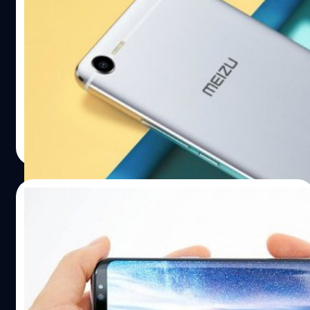
เปิดตัว Meizu E2 โชว์ความแปลกด้วยแฟลช
LED แบบแบน 4 ดวง!
บริษัท Meizu ออกมาประกาศถึง Meizu E2 โทรศัพท์รุ่นใหม่ซึ่ง
มาพร้อมกับชิปเซ็ท Mediatek ระบบปฏิบัติการ Flyme 6.0
และกล้องคุณภาพดี แต่น่าเสียดายที่มีแค่ในประเทศจีนเท่านั้น
วัชรกุล พัฒนาประทีป
| 3391 days ago
Read More
13/04/2017
จับตามอง “5 สมาร์ทโฟนหน้าจอไร้ขอบ” ที่จะ
เปิดตัวต่อไป ในปี 2017 นี้
หน้าจอไร้ขอบ คือเทรนด์ล่าสุดสำหรับสมาร์ทโฟนในปี 2017 นี้
โดย ทั้ง Samsung Galaxy S8 และ LG G6 รวมถึง Xiaomi Mi