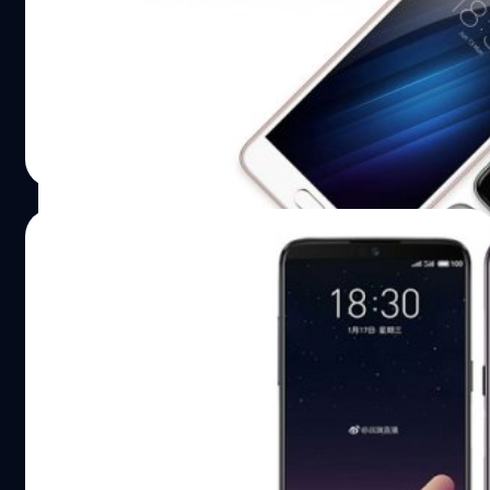
Snapdragon 845 และ Snapdragon 710 อ้างอิง
Meizu ยืนยันว่า มีการร่วมงานกับ Google เตรียมเปิดตัวสมา
ร์ทโฟนรุ่นแรกของบริษัทที่เป็น Android Go อ้างอิงจาก Ard
Boudeling หัวหน้าฝ่ายการตลาดของ Meizu Those of you
who've been following me for a while know how
passionate I am about Android Go. I'm proud to share
วัชรกุล พัฒนาประทีป
| 3027 days ago
we're working together with Google to launch Meizu's
Read More
first #AndroidGoEdition smartphone!
pic.twitter.com/r9vaZQaaeH — Ard Boudeling (@ArdCB)
April 24, 2018 https://platform.twitter.com/widgets.js
21/04/2018
น่าเสียใจที่ยังไม่มีรายละเอียดเกี่ยวกับผลิตภัณฑ์ที่จะสร้างให้
เราได้รู้…
มาใหม่อีกเครื่องกับ Meizu 15 Plus เปิดเผยตัว
ผ่าน Geekbench พร้อมแรมถึง 6GB
เรียกได้ว่าช่วงนี้หลายค่ายพากันส่งสมาร์ทโฟนรุ่นใหม่ๆ ลง
ตลาดกันเยอะเลยทีเดียว และนั่นก็รวมถึง Meizu 15 และ 15
Plus ด้วย ล่าสุดเผยผลทดสอบจาก Geekbench เป็นที่
เรียบร้อยแล้วครับ ในครั้งแรก Meizu 15 Plus พบว่าใช้ชิปเป็น
Exynos 8895 ด้วยการรันผ่าน AnTuTu และ Meizu 15 ก็ทราบ
วัชรกุล พัฒนาประทีป
| 3031 days ago