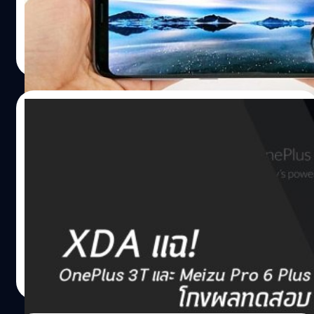
Mix เมื่อปี 2016 ต่างก็เปิดตัวด้วยคอนเซ็ปต์ดังกล่าวทั้งสิ้น แต่
ยังมีสมาร์ทโฟนอีกหลายรุ่นที่จะเปิดตัวพร้อมกับหน้าจอไร้ขอบ
ซึ่งมีรุ่นที่น่าสนใจ ดังนี้
ปรีดี ฤกษ์วลีกุล
| 3404 days ago
Read More
02/02/2017
XDA แฉ OnePlus 3T และ Meizu Pro 6 Plus
โกงผลทดสอบ
แม้ว่าเราจะอยู่ในยุคที่สมาร์ทโฟนทำงานเร็วกว่าแต่ก่อนมาก
จนผู้ใช้เริ่มไม่ค่อยสนใจคะแนนจากแอป Benchmark กันเท่า
ไหร่แล้ว ผิดจากเมื่อ 2-3 ปีก่อนที่หลายแบรนด์พร้อมใจกันโกง
แต่ XDA ก็พบว่ามีสมาร์ทโฟน 2 รุ่น (เท่าที่รู้ตอนนี้) ที่ปรับแต่ง
การทำงานให้แรงเป็นพิเศษสำหรับการทดสอบด้วยแอป
เอกพล ชูเชิด
| 3474 days ago
Benchmark โดยเฉพาะ คือ OnePlus 3T และ Meizu Pro 6
Read More