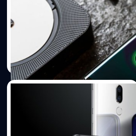
Meizu Zero มือถือที่ “ไม่มีรู” ไร้สายแทบทุก
อย่าง ไม่มีแม้กระทั่ง “ช่องชาร์จแบต”
Meizu บริษัทผู้ผลิตมือถือจากจีน ได้เปิดตัวมือถือที่เรียกได้ว่า
ไร้สายอย่างแท้จริง ภายใต้ชื่อรุ่น "Meizu Zero" ซึ่งการ
ออกแบบภาพนอกนั้นจะพบว่า "ไม่มีติ่ง" และก็มีจุดขายที่เด่น
คือ "ไม่มีรูเสียบ" แม้กระทั่งช่องชาร์จแบตแบบ Micro USB
หรือ USB-C เลย มีรูแค่รูไมโครโฟนเท่านั้น และแม้แต่ถาดซิมก็
ณัชธนัท จุโฬทก
| 2753 days ago
ไม่มี เพราะใช้ระบบ eSIM เท่านั้น ส่วนการชาร์จ รองรับแต่การ
Read More
ชาร์จไร้สายเท่านั้น ส่วนปุ่มนั้นก็ไม่ได้ใช้ปุ่มกดจริงๆ แต่เป็นปุ่ม
สัมผัสเสมือน แต่ได้จำลองให้รู้สึกเหมือนปุ่มจริง เหมือนกับที่
ใช้ใน HTC U12 Plus ส่วนหน้าจอใช้จอแสดงผล AMOLED
22/09/2018
ขนาด 5.99 นิ้วและเป็นลำโพงได้ด้วย (เหมือนกับเทคโนโลยี
Samsung Sound on Display) หมายความว่าจะไม่มีลำโพงแต่
เปิดตัว Meizu X8 เข้าร่วมวงการรอยบาก แรง
ส่งเสียงได้ น่าสนใจว่ารุ่นนี้จะทำออกมาขายแล้วผลตอบรับเป็น
ด้วย Snapdragon 710
อย่างไร และอนาคตอันใกล้นี้จะมียี่ห้ออื่นทำตามหรือไม่
อ้างอิง: Digital Trends
เมื่อวาน Meizu เปิดตัวสมาร์ทโฟนทั้งหมดสามรุ่น ได้แก่ Meizu
16X, V8 และ V8 Pro และวันนี้ตามด้วยรุ่นที่ 4 กับ Meizu X8