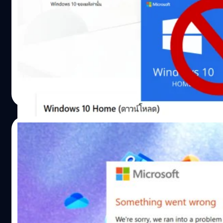
365 แบบ Desktop จะอัปเดตไม่ได้หลังตุลาคม
2025
อัปเดต: พฤษภาคม 2025 "Microsoft ประกาศเปลี่ยนใจ
ขยายระยะสนับสนุนแอป Microsoft 365 บน Windows 10
แบบเงียบ ๆ" ใช้งานไม่ได้เลยจริงหรือ ? ผู้ใช้ Windows 10 จะ
ไม่สามารถใช้งานแอปพลิเคชัน Microsoft 365 แบบ Desktop
ได้ หลังจาก Microsoft จะยุติการสนับสนุนภายในเวลาไม่ถึง
ณัชธนัท จุโฬทก
| 568 days ago
หนึ่งปี ซึ่งอ้างอิงกับวันยุติการสนับสนุนของ Windows 10 ที่สิ้น
Read More
สุดลงในเดือนตุลาคม 2025 เป็นการอ้างอิงคำพูดจากเอกสาร
ของทาง Microsoft แต่ความจริงแล้วการสิ้นสุดการสนับสนุน
Microsoft 365 แบบ Desktop สำหรับ Windows 10
17/07/2024
หมายความว่าหากติดตั้งไปก่อนหน้านี้จะได้รับการอัปเดตใหม่
ถึงวันที่ 14 ตุลาคม 2025 เท่านั้น และยังไม่มีข้อมูลว่ามีแนวทาง
ผู้ใช้ Microsoft Office อาจพบ Error
ติดตั้งใหม่บน Windows 10 หลังจากนี้หรือไม่ (อย่างเช่นกรณี
30088-27 – แนะวิธีเลี่ยงปัญหาชั่วคราว
ของ Windows 7, 8,…
ตั้งแต่เดือนที่แล้วจนถึง ณ ตอนที่เขียนข่าวนี้ มีผู้ใช้ Microsoft
365 (รวมถึงลิขสิทธิ์ของ Microsoft Office ซื้อขาดเวอร์ชัน
2016-2021 ที่ติดตั้งแบบ Click-To-Run (C2R)) บางท่านพบ
ว่า เมื่อทำการอัปเดต Microsoft Office บน Windows (หรือ