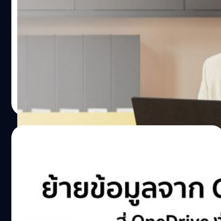
จัดหนัก!! ไมโครซอฟท์ลดราคา Microsoft
365 ไปเลย 60% หากย้ายมาจาก G Suite ฟรีที่
จะเลิกให้บริการ
จากที่ก่อนหน้านี้ กูเกิล (Google) ได้มีประกาศเตรียมยกเลิกให้
บริการ G Suite เวอร์ชันฟรี สำหรับผู้ใช้ที่สมัครใช้งานช่วงก่อน
สิ้นปี 2012 นั้น ล่าสุดไมโครซอฟท์ (Microsoft) ประกาศลด
ราคา Microsoft 365 สำหรับผู้ใช้ที่จะย้ายมาจาก G Suite ฟรี
ไปเลยถึง 60% นาน 12 เดือน
ศุภกานต์ เหล่ารัตนกุล
| 1637 days ago
Read More
02/12/2021
เขาไม่ให้ เราก็เผ่น!! วิธีย้ายบ้านจาก Google
Drive สู่ OneDrive ง่าย ๆ เพียงไม่กี่คลิกด้วย
Mover.io
วันนี้เราจะมาแนะนำวิธีการย้ายบ้าน คัดลอกข้อมูลจาก Google
Drive มาเก็บไว้บน OneDrive ด้วยเครื่องมือ Mover.io ง่าย ๆ
เพียงไม่กี่คลิกในเวลาไม่กี่นาทีเท่านั้น