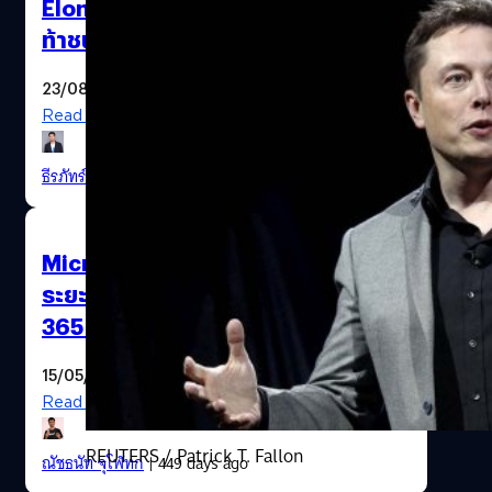
Elon Musk เปิดตัวบริษัท Macrohard
ท้าชน Microsoft
23/08/2025
Read More
ธีรภัทร์ ธีระโรจนพงษ์
| 349 days ago
Microsoft ประกาศเปลี่ยนใจ ขยาย
ระยะเวลาสนับสนุนแอปฯ Microsoft
365 บน Windows 10 แบบเงียบ ๆ
15/05/2025
Read More
REUTERS / Patrick T. Fallon
ณัชธนัท จุโฬทก
| 449 days ago