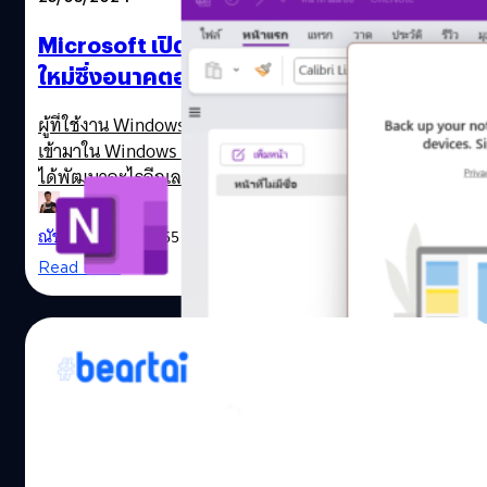
Microsoft เปิดให้ทดสอบ “Sticky Notes”
ใหม่ซึ่งอนาคตอาจรวมกับ “OneNote”
ผู้ที่ใช้งาน Windows คงคุ้นเคยกับแอป "Sticky Notes" ที่มี
เข้ามาใน Windows 7 เป็นต้นมา แต่ว่าไม่ได้มีการ Sync และไม่
ได้พัฒนาอะไรอีกเลย จนกระทั่งในปี 2020 เพิ่มฟีเจอร์ แท็ก
และสติกเกอร์ เมื่อเร็ว ๆ นี้ Microsoft ได้เปิดให้ทดสอบแอป
"Sticky Notes" ที่ทำเป็นแอปใหม่ มีทั้งฟีเจอร์การบันทึกภาพ
ณัชธนัท จุโฬทก
| 865 days ago
หน้าจอในตัว พร้อมบันทึกรายละเอียด อย่าง เวลาชื่อโปรแกรม
Read More
ที่เปิดอยู่ รายชื่อเว็บไซต์ที่เปิดอยู่ และได้เพิ่มฟีเจอร์ Sync
ด้วยบัญชี Microsoft 365 (จริงๆ มีการอัปเดตแอปเดิมให้
Sync ได้มาสักพักใหญ่แล้ว) อีกทั้งดึงข้อมูลจากแอปเดิมทันที
14/12/2023
แต่อย่างไรก็ตามผู้ที่จะทดสอบได้ต้องใช้ Microsoft 365
Insiders ที่ใช้ OneNote for Windows เวอร์ชัน 2402 (build
PowerPoint บน Microsoft 365 ให้ผู้ใช้ใส่คำ
17328.20000) ขึ้นไป Microsoft อาจวางแผนที่จะโล๊ะแอป
บรรยายภาพในวิดีโอบนไฟล์นำเสนอได้แล้ว
"Sticky…
PowerPoint บน Microsoft 365 ออกฟีเจอร์ใหม่ให้ผู้ใช้ใส่