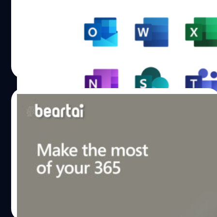
การทำงานที่บ้านเป็นหนึ่งในช่วงจำเป็นระหว่างการแพร่ระบาด
Android ในเร็ว ๆ นี้ อ้างอิง : Microsoft พิสูจน์อักษร : สุชยา…
ของไวรัสโคโรนา แน่นอนว่าอุปกรณ์หรือซอฟต์แวร์สำหรับช่วย
ทำงานเอกสารอย่าง Microsoft 365 (รีแบรนด์มาจาก
Microsoft Office) นับเป็นเครื่องมือที่จำเป็นอย่างมาก ซึ่งหาก
ใครจำเป็นต้องใช้ในช่วงเวลาจำกัดสั้น ๆ แต่ไม่อยากเสียเงินก็
วัชรกุล พัฒนาประทีป
| 2289 days ago
มีวิธีใช้งานฟรีอยู่ โดยไม่ผิดลิขสิทธิ์ด้วยล่ะครับ Microsoft
Read More
365 เป็นซอฟต์แวร์สำหรับทำงานเอกสารรูปแบบการใช้บริการ
รายเดือน ประกอบไปด้วย Word, Excel, PowerPoint,
Outlook, Microsoft Teams, OneDrive และ SharePoint
31/03/2020
โดยมีค่าบริการอยู่ที่ $150 สำหรับการติดตั้งเพียงครั้งเดียว
และค่าบริการรายเดือน-ปี อยู่ที่ $70 และ $100 ในส่วนของ
Microsoft รีแบรนด์ Office 365 เป็น
ราคาไทยนั้นอยู่ที่ 209.9 บาทต่อเดือน สำหรับนักเรียน
Microsoft 365 ราคาเดิม ฉลาดขึ้น ออกแบบ
นักศึกษาและคุณครู หากเป็นนักเรียน นักศึกษา หรือคุณครู ที่
มาสำหรับทุกคน
มีอีเมลแอดเดรสของโรงเรียนหรือมหาวิทยาลัยจะสามารถใช้
Microsoft ประกาศเปลี่ยนชื่อจาก Office 365 เป็น Microsoft
งาน Office 365 ผ่าน Microsoft ได้ฟรี ประกอบไปด้วย
365 โดยจะมีผลในวันที่ 21 เมษายน 2020
โปรแกรม Word, Excel, PowerPoint, OneNote, Microsoft
Teams และซอฟต์แวร์สำหรับการเรียนการสอนอื่น ๆ…
ศุภกานต์ เหล่ารัตนกุล
| 2321 days ago
Read More