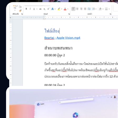
21/07/2023
ทิป: ใช้ Word ถอดความ “ไฟล์เสียง” ออกเป็น
ข้อความได้ (รองรับภาษาไทย)
ฟีเจอร์ถอดความจากเสียงออกมาเป็นข้อความ ถือว่าเป็น
ฟีเจอร์ที่มีมาให้ใน Microsoft Word ยุคใหม่ (Microsoft 365)
มานานแล้ว แต่ว่าส่วนใหญ่จะทราบว่ายังต้องใช้เปิดไมค์แล้ว
พูดให้มันฟัง หรือให้มันฟังสิ่งอื่น ๆ ที่เข้ามายังไมค์เท่านั้น คราว
นี้แบไต๋ทิป จะพามาทดสอบการ "ถอดเสียงจากไฟล์"
ณัชธนัท จุโฬทก
| 1113 days ago
Read More
16/03/2023
สไลด์เสกได้มีจริง!! เปิดตัว Microsoft 365
Copilot ปฏิวัติการทำงานแบบเดิม สู่การ