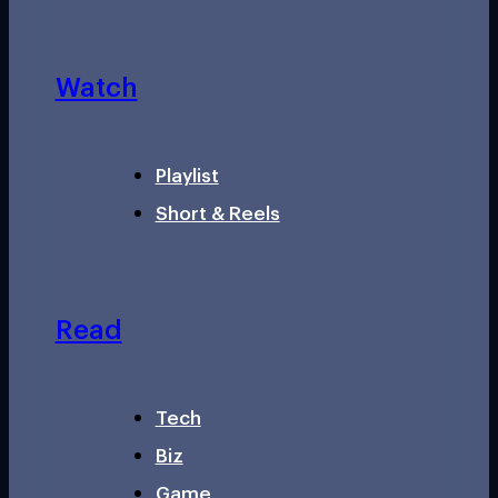
Watch
Playlist
Short & Reels
Read
Tech
Biz
Game