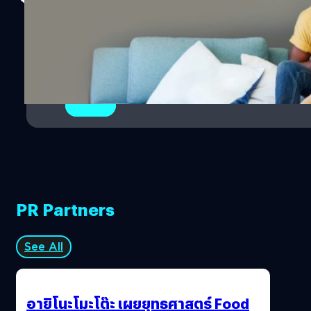
1
2
PR Partners
See All
อายิโนะโมะโต๊ะ เผยยุทธศาสตร์ Food