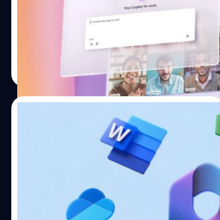
ทำงานที่สบายขึ้นด้วย AI
ล่าสุดไมโครซอฟท์ (Microsoft) ได้ประกาศเปิดตัว Microsoft
365 Copilot ยุคต่อไปของ AI ที่จะมาช่วยผู้ใช้ในการทำงาน
และใช้ชีวิตประจำวัน ในงาน The Future of Work:
Reinventing Productivity with AI
ศุภกานต์ เหล่ารัตนกุล
| 1240 days ago
Read More
14/10/2022
ไมโครซอฟท์เตรียมรีแบรนด์ Office เป็น
Microsoft 365
เชื่อว่าหลาย ๆ คนอาจจะเคยได้ยิน Microsoft 365 บริการราย
เดือนที่เปลี่ยนมาจาก Office 365 เมื่อ 2 ปีที่แล้ว แต่ในวันนี้
ไมโครซอฟท์ได้ประกาศที่จะรีแบรนด์ครั้งสำคัณ เปลี่ยนชื่อ
'Office' ที่ใช้และคุ้นหูกันมาอย่างยาวนานกว่า 30 ปี เป็น
'Microsoft 365'
ศุภกานต์ เหล่ารัตนกุล
| 1393 days ago