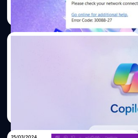
ถูกอัปเดตอัตโนมัติ) แล้ว หากมีอัปเดตอะไรหรือบริการอะไรที่
ณัชธนัท จุโฬทก
| 752 days ago
ใช้อินเทอร์เน็ต จะพบกับ Error 30088-27 พร้อมกับข้อความ
Read More
ทั้งที่เมื่อได้ตรวจสอบระบบเครือข่ายแล้วก็ไม่ได้มีปัญหา จน
กระทั่งมีคนได้ไปสอบถามทางชุมชนผู้ใช้ของทาง Microsoft
(Microsoft Community) และได้รับคำตอบจากผู้ดูแลระบบ
03/04/2024
ชุมชน ซึ่งเป็นตัวแทนจาก Microsoft ว่า ทั้งนี้สำหรับผู้ที่
ต้องการดาวน์เกรดโดยการเปิด "Command Prompt" แบบ
Microsoft เพิ่มสิทธิลูกค้า 365 ในสายธุรกิจให้
Run as administrator จากนั้น พิมพ์คำสั่งต่อไปนี้ แล้วกดปุ่ม
เข้าใช้งาน GPT-4 Turbo ไม่จำกัด
Enter จากนั้นหลังจากดาวน์เกรดแล้วหรือเป็นผู้ใช้งานที่ยังไม่
ได้รับผลกระทบ ให้ทำการปิดอัปเดต Microsoft Office จาก
Microsoft ให้สิทธิผู้ใช้งาน Microsoft 365 ในสายธุรกิจที่เป็น
เมนูดังภาพ หลังจาก Bleepingcomputer ติดต่อไปทาง…
สมาชิก Copilot เข้าใช้งาน GPT-4 Turbo เครื่องมือ AI ตัวท็อป
จาก OpenAI เป็นอันดับแรก
จตุรวิทย์ เครือวาณิชกิจ
| 856 days ago
Read More
25/03/2024