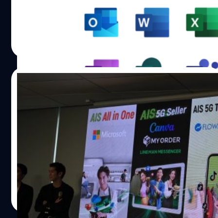
วิดีโอที่มีคำบรรยายเข้าไปในเอกสารนำเสนอได้แล้ว
จตุรวิทย์ เครือวาณิชกิจ
| 967 days ago
Read More
15/11/2023
AIS เปิดแพ็ก ‘Online Seller’ เพื่อกลุ่มคน
ค้าขาย ที่พ่วง Canva Pro, Microsoft 365
และอื่น ๆ ในแพ็ก
AIS เปิดตัวแพ็กเกจประเภท 'Online Seller' ที่ทำมาเพื่อกลุ่ม
คนค้าขาย 4 แพ็กเกจ ซึ่งพ่วงแพ็กเกจเครื่องมือตัวช่วย
ทางการตลาด ที่เหมาะสำหรับร้านค้าออนไลน์โดยเฉพาะ
กิตติธัช วนิชผล
| 996 days ago
Read More