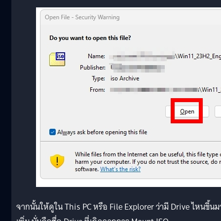
จากนั้นให้ดูใน This PC หรือ File Explorer ว่ามี Drive ไหนขึ้นม