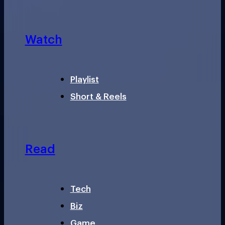
Watch
Playlist
Short & Reels
Read
Tech
Biz
Game