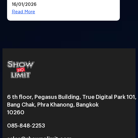
16/01/2026
ได้ 53,000 ล้านบาท
Read More
6 th floor, Pegasus Building, True Digital Park 101,
Bang Chak, Phra Khanong, Bangkok
10260
085-848-2253