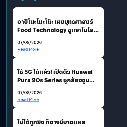
อายิโนะโมะโต๊ะ เผยยุทธศาสตร์
Food Technology ชูเทคโนโลยี
“AminoScience” เจาะอินไซต์ผู้
07/08/2026
บริโภคและ B2B
Read More
ใช้ 5G ได้แล้ว! เปิดตัว Huawei
Pura 90s Series ชูกล้องซูม
200 MP ในรุ่นท็อป
07/08/2026
Read More
ไม่ได้ถูกยิง ก็อาจมีบาดแผล