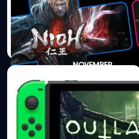
พฤศจิกายน Nioh กับ Outlast 2
Playstation Plus เกมฟรีประจำเดือนพฤศจิกายน Nioh กับ
Outlast 2
จีรนาถ เรืองทรัพย์
| 2472 days ago
Read More
03/04/2018
เทียบกันชัดๆกราฟิกเกม Outlast 2 บน PS4
และ Nintendo Switch
มาดูกันว่าเกม Outlast 2 บน PS4 และ Nintendo Switch จะ
แตกต่างกันมากน้อยแค่ไหน
วงศกร ปฐมชัยวัฒน์
| 3050 days ago