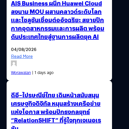
AIS Business ผนึก Huawei Cloud
ลงนาม MOU ผสานคลาวด์ระดับโลก
และโซลูชันเชื่อมต่ออัจฉริยะ สยายปีก
ภาคอุตสาหกรรมและการผลิต พร้อม
ดันประเทศไทยสู่ฐานการผลิตยุค AI
04/08/2026
Read More
Worawalan
| 1 days ago
ดีอี–ไปรษณีย์ไทย เดินหน้าสนับสนุน
เศรษฐกิจดิจิทัล หนุนสร้างเครือข่าย
แห่งโอกาส พร้อมปักธงกลยุทธ์
“RelationSHIFT” ที่รู้ใจทุกเจเนอเร
ชัน