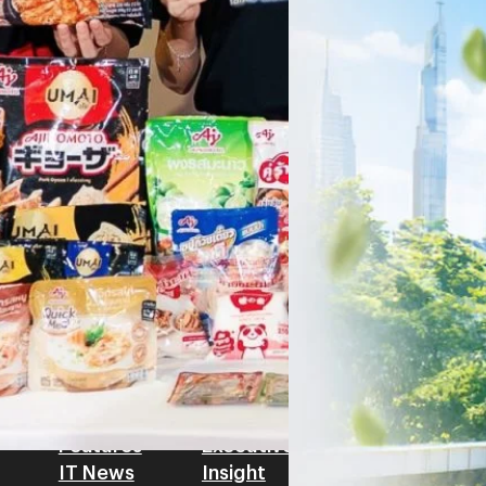
ครบรอบ 6 ปี สำนักข่
TRANSITION ถกแนวทางป
เนื่องในโอกาสครบรอบ 6 ปี ส
เปลี่ยนมุมมองเกี่ยวกับการเปล
ประยุกต์ใช้ได้จริง จากผู้แทน
ประเทศไทยควรปรับตัวอย่างไร ? 
ทั้งในมิติของภาครัฐ ภาคธุรกิ
รัตนาภรณ์ ศรีนวลจันทร์
| 1 da
เศรษฐกิจ ปรับห่วงโซ่คุณค่า แล
โดย ศาสตราจารย์ ดร. ยศชนัน 
Read More
วิทยาศาสตร์ วิจัยและนวัตกรร
สามารถนำ Green Tech มาใช้เพ
วรรธน์ นิลกิจศรานนท์ รองประ
Tech
Biz
Game
horts
Cars
Corporate
Articles
Features
Executive
Game News
IT News
Insight
Reviews