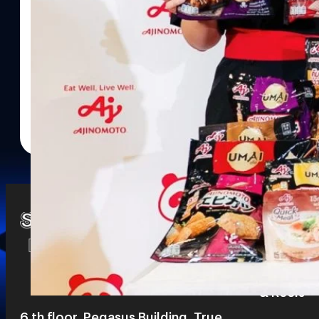
Watch
Playlists
S
& Reels
6 th floor, Pegasus Building, True