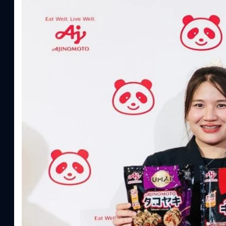
“AminoScience” เจาะอินไซต์ผู้บริโภคและ B2B
บริษัท อายิโนะโมะโต๊ะ (ประเทศไทย) จำกัด จัดงาน The Heartbeat b
แนวคิดการดำเนินธุรกิจและการพัฒนาผลิตภัณฑ์ที่ขับเคลื่อนด้วยเท
ผู้บริโภค ท่ามกลางการเติบโตของตลาด Health & Wellness ในประเทศไท
บาท หรือคิดเป็นสัดส่วนราว 8% ของผลิตภัณฑ์มวลรวมในประเทศ (GDP
ความรู้หลักรูปแบบผลิตภัณฑ์ / โซลูชันกลุ่มเป้าหมายหลักNutrition
ประโยชน์จากกรดอะมิโน)aminoVITAL, AminoNITE,