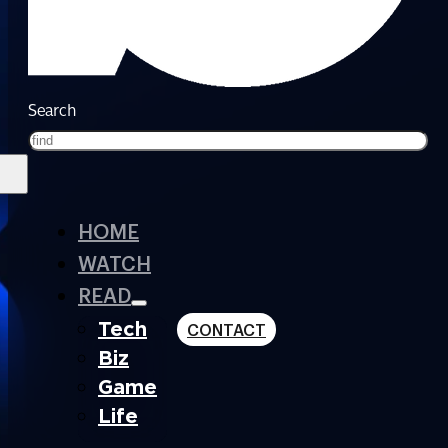
Search
HOME
WATCH
READ
Tech
CONTACT
Biz
Game
Life