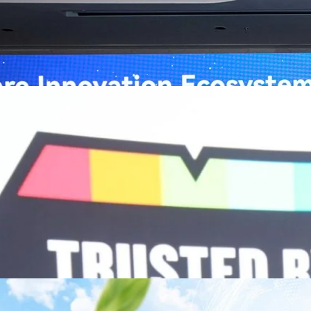
ยและจีน ร่วมขับเคลื่อนอนาคตของระบบสาธารณสุขไทยด้วยนวัตกรรมและ
กาศความร่วมมือครั้งสำคัญเพื่อยกระดับ Healthcare Ecosystem ของ
เตอร์ จาง ประธานกลุ่มธุรกิจการศึกษาและสาธารณสุขต่างประเทศ บริษัท หัว
go
ถึงความมุ่งมั่นของหัวเว่ยในการสนับสนุนการเปลี่ยนผ่านสู่ยุคดิจิทัลของระบบ
คโนโลยี AI ในการยกระดับคุณภาพการให้บริการทางการแพทย์ให้เข้าถึง
ภายใต้แนวคิด “AI for Health, Health for All” “วันนี้ปัญญาประดิษฐ์กำลังเข้า
ธารณสุขอย่างรวดเร็ว หัวเว่ยมีประสบการณ์ตรงจากการพัฒนาแพลตฟอร์ม
ต่โครงสร้างพื้นฐานด้านคอมพิวติงไปจนถึงโซลูชัน AI สำหรับผู้ป่วย บุคลากร
พยาบาล ซึ่งได้พิสูจน์ผลสำเร็จแล้วในโรงพยาบาลชั้นนำอย่างโรงพยาบาล
/69 โต 18% ลุย AI–Cloud–Green Energy สร้างฐาน
วามร่วมมือระหว่างหัวเว่ยกับพันธมิตรไทยในวันนี้จะช่วยผลักดันวิสัยทัศน์…
ร่งเครื่อง New Growth Engine พร้อมจ่ายปันผล 0.10
จำกัด (มหาชน) หรือ SYNNEX โชว์ผลการดำเนินงานแข็งแกร่ง กำไรสุทธิ
องปี 2569 เติบโต 17.8% และ 17.7% จากช่วงเดียวกันของปีก่อน สูงกว่าการ
ัญ พร้อมประกาศจ่ายเงินปันผลระหว่างกาล 0.10 บาทต่อหุ้น โดยกำหนดวันที่
ี่ 19 สิงหาคม 2569 และกำหนดจ่ายเงินปันผลวันที่ 2 กันยายน 2569 นางสาวสุ
่บริหาร บริษัท ซินเน็ค (ประเทศไทย) จำกัด (มหาชน) เปิดเผยว่า ในช่วงครึ่งปี
Business Transformation อย่างต่อเนื่อง ผ่านการยกระดับจากผู้จัดจำหน่าย
Infrastructure Platform เพื่อรองรับการเติบโตของเศรษฐกิจ AI โดยมุ่งเพิ่ม
 ควบคู่กับการขยายเครือข่ายพันธมิตรเทคโนโลยีระดับโลก…