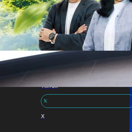
Trends
Wellness
Facebook
YouTube
TikTok
X