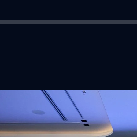
ิวงการสาธารณสุขไทยด้วย AI เปิดตัว 4 นวัตกรรมเปลี่ยน
่อการแพทย์ในประเทศไทย
หัวเว่ย จัดงาน “Huawei AI+ Healthcare Summit” ภายใต้งาน Huawei
t 2026 รวมผู้นำด้านนโยบายสาธารณสุข ผู้บริหารโรงพยาบาลชั้นนำ และ