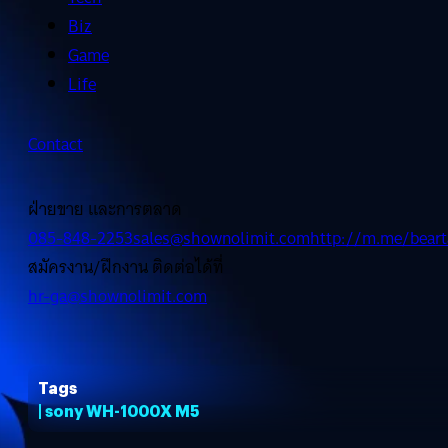
Biz
Game
Life
Contact
ฝ่ายขาย และการตลาด
085-848-2253
sales@shownolimit.com
http://m.me/beart
สมัครงาน/ฝึกงาน ติดต่อได้ที่
hr-ga@shownolimit.com
Tags
| sony WH-1000X M5