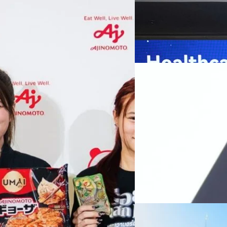
พันธมิตรด้านเทคโนโลยีจากไท
ปัญญาประดิษฐ์ (AI) พร้อมประ
ประเทศอย่างเป็นทางการ นายปี
y “AminoScience” ร่วมเปิดเผย
ทีมคอนเทนต์ BT
| 10 hours a
เว่ย เทคโนโลยี่ จำกัด ได้กล่าว
คโนโลยีทางอาหาร และข้อมูลพฤติกรรม
สาธารณสุขไทย และบทบาทของเท
Read More
ประชาชนได้อย่างทั่วถึงมากขึ้น 
ย ซึ่งมีมูลค่ามากกว่า 1.5 ล้านล้าน
มาเปลี่ยนแปลงอุตสาหกรรมสา
06/08/2026
) กลุ่มธุรกิจเทคโนโลยีและองค์
ข้อมูลสุขภาพแบบครบวงจร ตั้งแ
ทางการแพทย์ และผู้บริหารโรง
 & Well-beingAminoScience (การใช้
SYNNEX โชว์กำไร Q2
หลายแห่งในจีน เราเชื่อมั่นว่าค
Recurring Revenue เ
บาท/หุ้น
บริษัท ซินเน็ค (ประเทศไทย) 
ไตรมาส 2 และงวด 6 เดือนแรกข
เติบโตของรายได้อย่างมีนัยสำค
ไม่ได้รับสิทธิปันผล (XD) วันท
ธิดา มงคลสุธี ประธานเจ้าหน้าที
ทีมคอนเทนต์ BT
| 1 days ago
แรกบริษัทเดินหน้าขับเคลื่อน 
สินค้าไอที สู่การเป็น Digital 
Read More
สัดส่วนธุรกิจที่มีมูลค่าเพิ่ม
06/08/2026