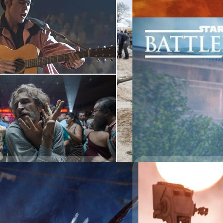
ด้วย)​ เรียกได้ว่าโดนใจทั้งเกมเ
X-wing​ และ​ TIE-Fighter ไป
ทุกลำในเกมนี้จะถอดออกมาจาก​ป
22/02/2020
ว่ารายละเอียดยานอะไรก็ตามที่ได
ศึกษาลักษณะเด่นของยานรบทั้ง​
EA ตัดสินใจยกเลิกกา
ก่อนสตาร์ทเครื่องออกบินในวันท
(Rebel​ Alliance) …
EA ตัดสินใจยกเลิกการพัฒนา S
จีรนาถ เรืองทรัพย์
| 2357 days
Read More
30/03/2017
Ewok Hunt
เกม Star Wars Battle
นักล่ากำลังออกล่า
Star Wars Battlefront 2 กำล