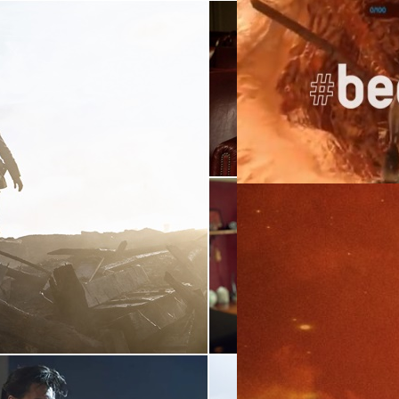
16/10/2020
10 เกมที่เราจะได้เข้าไป
รวบรวม 10 เกมที่จะพาเราไปสู่ร่
ช้อะไรถ่ายกัน
Wiwat Kerdsomjit
| 2121 da
Read More
์ครั้งที่ 95 ประจำปีนี้ แน่นอนว่าน
กคนเล่นกล้องให้ความสนใจได้แก่
าชิงในสาขาอื่น ๆ ก็มีลิสต์กล้องที่น่า
07/07/2020
เจาะรายละเอียด X-wing
Squadrons”
นั่งเดากันมานานพอสมควร​ ในที่
อย่างเป็นทางการซะที ซึ่งแน่นอน
ความคาดหมายก็คือเกม​ "Star​ W
อร์บินเล่น ๆ​ ยิงเล่น ๆ​ เอามั
แต่ละลำ​ และยังให้ความสำคัญก
สรวิศ จำนาญศิลป์
| 2222 day
Microsoft​ Flight Simulator ภ
Read More