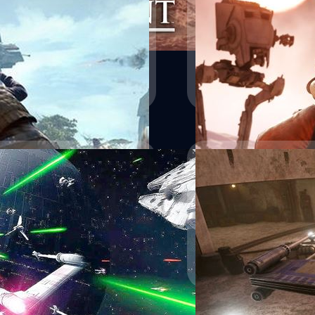
ttlefront
ภาคต่อของเกม Star 
ข่าวดี Star Wars Battlefron
วงศกร ปฐมชัยวัฒน์
| 3565 
Read More
10/09/2016
attlefront
มาดูโลกของ Starwar
Star Wars ฉบับที่สร้างภาพด้
วงศกร ปฐมชัยวัฒน์
| 3618 d
Read More