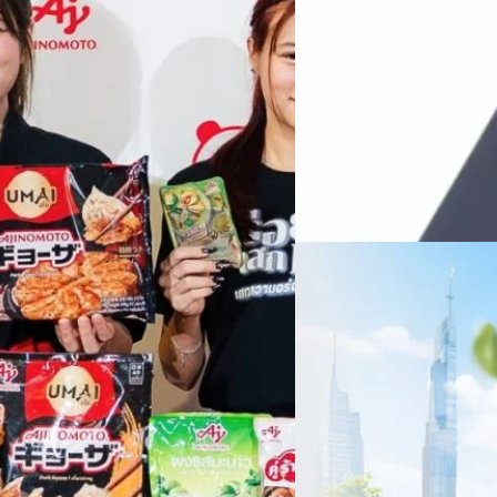
หลายแห่งในจีน เราเชื่อมั่นว่าค
Recurring Revenue เ
บาท/หุ้น
บริษัท ซินเน็ค (ประเทศไทย) 
ไตรมาส 2 และงวด 6 เดือนแรกข
เติบโตของรายได้อย่างมีนัยสำค
ไม่ได้รับสิทธิปันผล (XD) วันท
ธิดา มงคลสุธี ประธานเจ้าหน้าที
ทีมคอนเทนต์ BT
| 1 days ago
แรกบริษัทเดินหน้าขับเคลื่อน 
สินค้าไอที สู่การเป็น Digital 
Read More
สัดส่วนธุรกิจที่มีมูลค่าเพิ่ม
06/08/2026
ครบรอบ 6 ปี สำนักข่
TRANSITION ถกแนวทางป
เนื่องในโอกาสครบรอบ 6 ปี ส
เปลี่ยนมุมมองเกี่ยวกับการเปล
ประยุกต์ใช้ได้จริง จากผู้แทน
ประเทศไทยควรปรับตัวอย่างไร ? 
ทั้งในมิติของภาครัฐ ภาคธุรกิ
รัตนาภรณ์ ศรีนวลจันทร์
| 2 da
เศรษฐกิจ ปรับห่วงโซ่คุณค่า แล