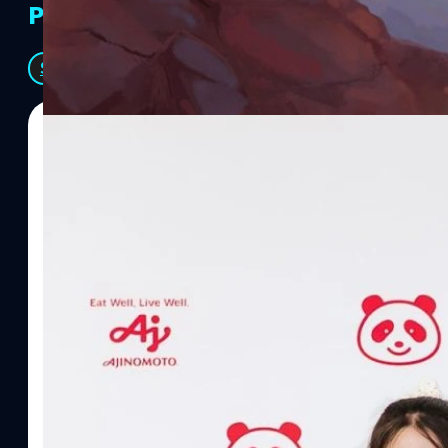
PR Partners
See All
07/08/2026
ทีมคอนเทนต์ BT
| 20 hours ago
Read More
อายิโนะโมะโต๊ะ เผยยุทธศาสตร์ Food Technology 
“AminoScience” เจาะอินไซต์ผู้บริโภคและ B2B
บริษัท อายิโนะโมะโต๊ะ (ประเทศไทย) จำกัด จัดงาน The Heartbeat b
แนวคิดการดำเนินธุรกิจและการพัฒนาผลิตภัณฑ์ที่ขับเคลื่อนด้วยเท
ผู้บริโภค ท่ามกลางการเติบโตของตลาด Health & Wellness ในประเทศไท
บาท หรือคิดเป็นสัดส่วนราว 8% ของผลิตภัณฑ์มวลรวมในประเทศ (GDP
ความรู้หลักรูปแบบผลิตภัณฑ์ / โซลูชันกลุ่มเป้าหมายหลักNutrition