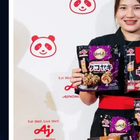
ประโยชน์จากกรดอะมิโน)aminoVITAL, AminoNITE,