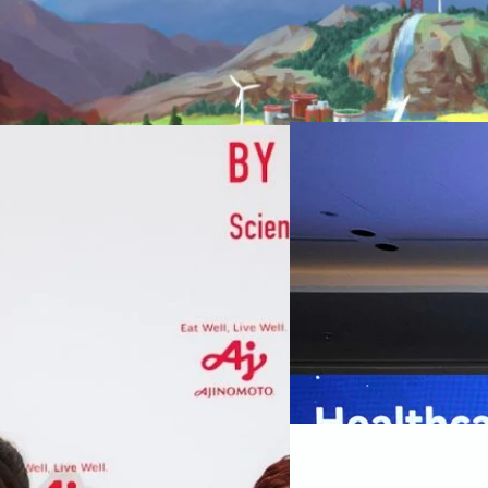
07/08/2026
หัวเว่ยเดินหน้าปฏิวัต
เกมเร่งเครื่อง AI เพื
กรุงเทพฯ, 7 สิงหาคม 2569 — 
Thailand Digital & AI Summi
ชูเทคโนโลยี
พันธมิตรด้านเทคโนโลยีจากไท
ปัญญาประดิษฐ์ (AI) พร้อมประ
ประเทศอย่างเป็นทางการ นายปี
y “AminoScience” ร่วมเปิดเผย
ทีมคอนเทนต์ BT
| 23 hours a
เว่ย เทคโนโลยี่ จำกัด ได้กล่าว
คโนโลยีทางอาหาร และข้อมูลพฤติกรรม
สาธารณสุขไทย และบทบาทของเท
Read More
ประชาชนได้อย่างทั่วถึงมากขึ้น 
ย ซึ่งมีมูลค่ามากกว่า 1.5 ล้านล้าน
มาเปลี่ยนแปลงอุตสาหกรรมสา
06/08/2026
) กลุ่มธุรกิจเทคโนโลยีและองค์
ข้อมูลสุขภาพแบบครบวงจร ตั้งแ
ทางการแพทย์ และผู้บริหารโรง
 & Well-beingAminoScience (การใช้
SYNNEX โชว์กำไร Q2