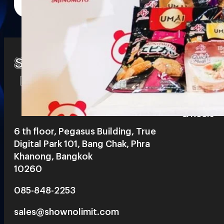
Watch
Playlists
S
& Reels
6 th floor, Pegasus Building, True
Digital Park 101, Bang Chak, Phra
Khanong, Bangkok
10260
085-848-2253
sales@shownolimit.com