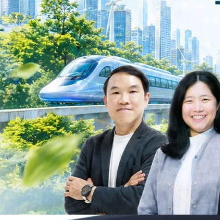
วงศ์สวัสดิ์รองนายกรัฐมนตรีและรัฐมนตรีว่าการกระทรวงการอุดมศึกษา
ม Green Transitioning: Decarbonize Unlockร่วมสำรวจแนวทางที่ภาคธุรกิจ
ื่อลดการปล่อยคาร์บอน และเดินหน้าสู่เป้าหมาย Net Zero พบกับ คุณปัณ
ธานกรรมการบริหาร ฝ่ายวิศวกรรมโครงสร้างบริษัท…
Life
SOCIAL MEDIA
Environment
Health
People
Instagram
Trends
Wellness
Facebook