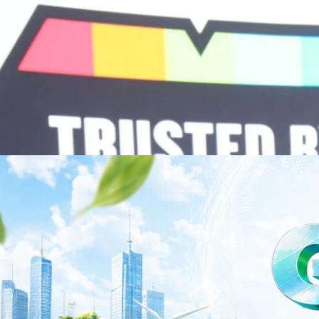
วามร่วมมือระหว่างหัวเว่ยกับพันธมิตรไทยในวันนี้จะช่วยผลักดันวิสัยทัศน์…
ร่งเครื่อง New Growth Engine พร้อมจ่ายปันผล 0.10
จำกัด (มหาชน) หรือ SYNNEX โชว์ผลการดำเนินงานแข็งแกร่ง กำไรสุทธิ
องปี 2569 เติบโต 17.8% และ 17.7% จากช่วงเดียวกันของปีก่อน สูงกว่าการ
ัญ พร้อมประกาศจ่ายเงินปันผลระหว่างกาล 0.10 บาทต่อหุ้น โดยกำหนดวันที่
ี่ 19 สิงหาคม 2569 และกำหนดจ่ายเงินปันผลวันที่ 2 กันยายน 2569 นางสาวสุ
่บริหาร บริษัท ซินเน็ค (ประเทศไทย) จำกัด (มหาชน) เปิดเผยว่า ในช่วงครึ่งปี
Business Transformation อย่างต่อเนื่อง ผ่านการยกระดับจากผู้จัดจำหน่าย
Infrastructure Platform เพื่อรองรับการเติบโตของเศรษฐกิจ AI โดยมุ่งเพิ่ม
 ควบคู่กับการขยายเครือข่ายพันธมิตรเทคโนโลยีระดับโลก…
าว TODAY เปิดเวทีใหญ่ SUSTAIN CITY: THE GREEN
รับตัวสู่เศรษฐกิจสีเขียวอย่างยั่งยืน
ำนักข่าว TODAY จัดงาน SUSTAIN CITY: THE GREEN TRANSITION เวทีแลก
ี่ยนผ่านสู่เศรษฐกิจและสังคมสีเขียว พร้อมนำเสนอแนวทางที่สามารถนำไป
ภาครัฐ ภาคธุรกิจ และผู้เชี่ยวชาญในหลากหลายสาขา ผ่านประเด็นสำคัญว่า
เพื่อเดินหน้าสู่ความยั่งยืนและบรรลุเป้าหมาย Net Zero อย่างเป็นรูปธรรม
จ การเงิน และพลังงาน Green Transitioning: Shifting Systemพลิกโครงสร้าง
ys ago
ะเชื่อมโยงนโยบายกับเทคโนโลยี เพื่อขับเคลื่อนประเทศไทยสู่เศรษฐกิจสีเขียว