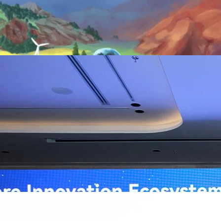
ิวงการสาธารณสุขไทยด้วย AI เปิดตัว 4 นวัตกรรมเปลี่ยน
่อการแพทย์ในประเทศไทย
หัวเว่ย จัดงาน “Huawei AI+ Healthcare Summit” ภายใต้งาน Huawei
t 2026 รวมผู้นำด้านนโยบายสาธารณสุข ผู้บริหารโรงพยาบาลชั้นนำ และ
ยและจีน ร่วมขับเคลื่อนอนาคตของระบบสาธารณสุขไทยด้วยนวัตกรรมและ
กาศความร่วมมือครั้งสำคัญเพื่อยกระดับ Healthcare Ecosystem ของ
เตอร์ จาง ประธานกลุ่มธุรกิจการศึกษาและสาธารณสุขต่างประเทศ บริษัท หัว
go
ถึงความมุ่งมั่นของหัวเว่ยในการสนับสนุนการเปลี่ยนผ่านสู่ยุคดิจิทัลของระบบ
คโนโลยี AI ในการยกระดับคุณภาพการให้บริการทางการแพทย์ให้เข้าถึง
ภายใต้แนวคิด “AI for Health, Health for All” “วันนี้ปัญญาประดิษฐ์กำลังเข้า
ธารณสุขอย่างรวดเร็ว หัวเว่ยมีประสบการณ์ตรงจากการพัฒนาแพลตฟอร์ม
ต่โครงสร้างพื้นฐานด้านคอมพิวติงไปจนถึงโซลูชัน AI สำหรับผู้ป่วย บุคลากร
พยาบาล ซึ่งได้พิสูจน์ผลสำเร็จแล้วในโรงพยาบาลชั้นนำอย่างโรงพยาบาล
/69 โต 18% ลุย AI–Cloud–Green Energy สร้างฐาน