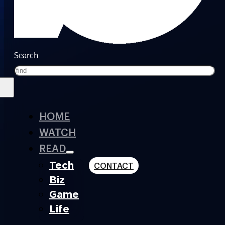
Search
HOME
WATCH
READ
Tech
CONTACT
Biz
Game
Life