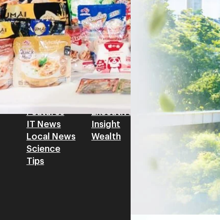
โดย ศาสตราจารย์ ดร. ยศชนัน 
Read More
วิทยาศาสตร์ วิจัยและนวัตกรร
สามารถนำ Green Tech มาใช้เพ
วรรธน์ นิลกิจศรานนท์ รองประ
Tech
Biz
Game
horts
Cars
Corporate
Articles
Features
Executive
Game News
IT News
Insight
Reviews
Local News
Wealth
Science
Tips