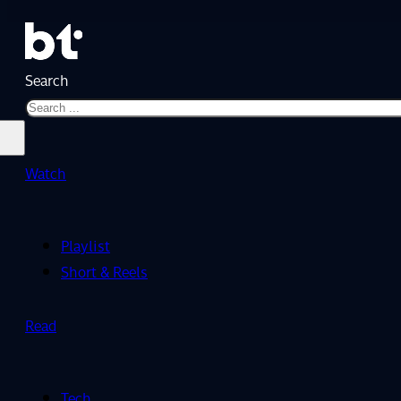
Search
Watch
Playlist
Short & Reels
Read
Tech