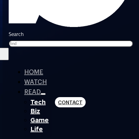
Search
HOME
WATCH
READ
Tech
CONTACT
Biz
Game
Life