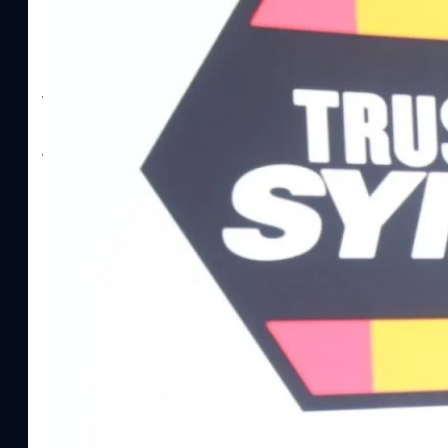
SYNNEX โชว์กำไร Q2/69 โต 18% ลุย AI–Cloud–
Recurring Revenue เร่งเครื่อง New Growth Eng
บาท/หุ้น
บริษัท ซินเน็ค (ประเทศไทย) จำกัด (มหาชน) หรือ SYNNEX โชว์ผลกา
ไตรมาส 2 และงวด 6 เดือนแรกของปี 2569 เติบโต 17.8% และ 17.7% จ
เติบโตของรายได้อย่างมีนัยสำคัญ พร้อมประกาศจ่ายเงินปันผลระหว่าง
ไม่ได้รับสิทธิปันผล (XD) วันที่ 19 สิงหาคม 2569 และกำหนดจ่ายเงินปั