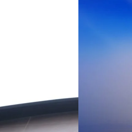
AIS Business ผนึก 
โซลูชันเชื่อมต่ออัจฉ
ประเทศไทยสู่ฐานการผล
กรุงเทพฯ, 3 สิงหาคม 2569 – 
เคลื่อนภาคอุตสาหกรรมไทยสู่ก
ด้านโครงข่ายและความเข้าใจในภ
ด้านการผลิตระดับโลกของ Hua
กระบวนการผลิตได้อย่างเป็นรูป
Worawalan
| 2 days ago
ฐานดิจิทัลแบบครบวงจร ตั้งแต
Private Network โครงข่ายไฟ
Read More
วิเคราะห์ข้อมูลบน Cloud ด้ว
สำหรับภาคอุตสาหกรรม ช่วยเส
ไทย รวมถึงนักลงทุนต่างชาติท
บริหารกลุ่มลูกค้าองค์กร บริษั
Tech
Biz
Game
horts
Cars
Corporate
Articles
Features
Executive
Game News