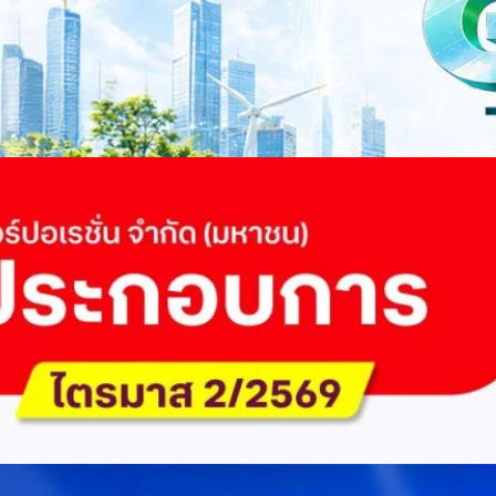
ี่ยนผ่านสู่เศรษฐกิจและสังคมสีเขียว พร้อมนำเสนอแนวทางที่สามารถนำไป
ภาครัฐ ภาคธุรกิจ และผู้เชี่ยวชาญในหลากหลายสาขา ผ่านประเด็นสำคัญว่า
เพื่อเดินหน้าสู่ความยั่งยืนและบรรลุเป้าหมาย Net Zero อย่างเป็นรูปธรรม
จ การเงิน และพลังงาน Green Transitioning: Shifting Systemพลิกโครงสร้าง
ours ago
ะเชื่อมโยงนโยบายกับเทคโนโลยี เพื่อขับเคลื่อนประเทศไทยสู่เศรษฐกิจสีเขียว
วงศ์สวัสดิ์รองนายกรัฐมนตรีและรัฐมนตรีว่าการกระทรวงการอุดมศึกษา
ม Green Transitioning: Decarbonize Unlockร่วมสำรวจแนวทางที่ภาคธุรกิจ
ื่อลดการปล่อยคาร์บอน และเดินหน้าสู่เป้าหมาย Net Zero พบกับ คุณปัณ
ธานกรรมการบริหาร ฝ่ายวิศวกรรมโครงสร้างบริษัท…
 Q2/2569 กำไรสุทธิ 6.6 พันล้านบาท จ่ายปันผล 5.2
ัด (มหาชน) รายงานผลประกอบการประจำไตรมาส 2/2569 มีกำไรสุทธิหลังหัก
เนื่องเป็นไตรมาสที่ 6 พร้อมอนุมัติจ่ายเงินปันผลระหว่างกาลรวม 5.2 พันล้าน
 โดยผลการดำเนินงานหลักได้รับปัจจัยหนุนจากการบริหารต้นทุนและการเติบโต
การเงิน (Q2/2569)มูลค่า / สถิติการเปลี่ยนแปลง (YoY)การเปลี่ยนแปลง
(ไม่รวม IC)4.14 หมื่นล้านบาท+0.8%+0.8%EBITDA2.83 หมื่นล้าน
ักภาษี (NPAT)6.6 พันล้านบาท+3.2 เท่าทรงตัวอัตราส่วนหนี้สินสุทธิต่อ
่า ปัจจัยขับเคลื่อนด้านฐานผู้ใช้และเทคโนโลยี ด้านปริมาณผู้ใช้งาน ไตรมาสนี้
ี่เพิ่มขึ้น 4.79 แสนเลขหมาย รวมเป็น 48.6 ล้านเลขหมาย (ในจำนวนนี้เป็นผู้ใช้
ะผู้ใช้บริการอินเทอร์เน็ตบ้านเพิ่มขึ้น 2.8 หมื่นราย โดยปัจจัยที่ส่งผลต่อการ
การกระตุ้นเศรษฐกิจภาครัฐ (ไทยช่วยไทย พลัส)…