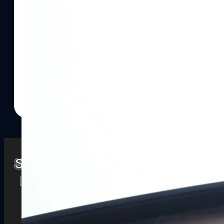
Watch
Playlists
S
& Reels