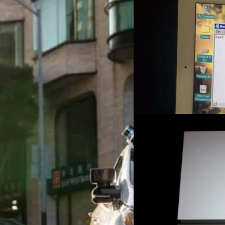
15/02/2015
จะเกิดอะไรขึ้นเมื่อลง
ถือเป็นการทดสอบที่น่าสนใจไม่น
เล่นเกมผ่านระบบปฏิบัติการ W
ินิกซ์ หลังเผชิญวิบากกรรม
ณัฐพันธ์ ส่งวิรุฬห์
| 4190 days
Read More
ถยนต์ในสังกัดกลับมาทดสอบอีกครั้งใน
ี่เพิ่งจะมีกรณีที่รถ Cruise ชนคนบาด
12/09/2014
Facebook กำลังทดสอบฟ
หน้าได้
Facebook กำลังอยู่ในช่วงทดสอบฟ
DHANES KAEWMANEE
| 434
Read More