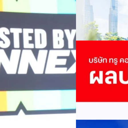
เปลี่ยนมุมมองเกี่ยวกับการเปล
Green Energy สร้างฐาน
ประยุกต์ใช้ได้จริง จากผู้แทน
ine พร้อมจ่ายปันผล 0.10
ประเทศไทยควรปรับตัวอย่างไร ? 
ทั้งในมิติของภาครัฐ ภาคธุรกิ
รดำเนินงานแข็งแกร่ง กำไรสุทธิ
รัตนาภรณ์ ศรีนวลจันทร์
| 17 h
เศรษฐกิจ ปรับห่วงโซ่คุณค่า แล
ากช่วงเดียวกันของปีก่อน สูงกว่าการ
โดย ศาสตราจารย์ ดร. ยศชนัน 
Read More
วิทยาศาสตร์ วิจัยและนวัตกรร
กาล 0.10 บาทต่อหุ้น โดยกำหนดวันที่
สามารถนำ Green Tech มาใช้เพ
04/08/2026
นผลวันที่
วรรธน์ นิลกิจศรานนท์ รองประ
True เผยผลประกอบการ
พันล้าน
บริษัท ทรู คอร์ปอเรชั่น จำก
ภาษี 6.6 พันล้านบาท ทำกำไรต่อ
บาท คิดเป็น 0.15 บาทต่อหุ้น
ของฐานผู้ใช้งาน ตัวชี้วัดทาง
(QoQ)รายได้จากการให้บริการ 
ทีมคอนเทนต์ BT
| 2 days ago
บาท+13.5%+1.1%กำไรสุทธิหลังห
EBITDA3.7 เท่า-0.3 เท่า-0.1 เท
Read More
มีผู้ใช้บริการโทรศัพท์เคลื่อนท
บริการ 5G รวม 19.3 ล้านราย) แล
04/08/2026
เพิ่มขึ้นของตัวเลขมาจากโครง