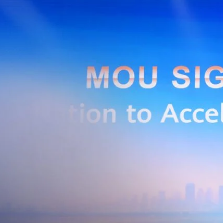
Huawei Cloud ลงนาม MOU ผสานคลาวด์ระดับโลกและ
ริยะ สยายปีกภาคอุตสาหกรรมและการผลิต พร้อมดัน
ิตยุค AI
AIS Business และ Huawei Cloud ลงนามความร่วมมือ (MOU) เพื่อขับ
ารผลิตอัจฉริยะที่ใช้ข้อมูลและ AI เป็นกลไกสำคัญ โดยผสานความแข็งแกร่ง
าคธุรกิจไทยของ AIS Business เข้ากับเทคโนโลยี Cloud, AI และองค์ความรู้
wei Cloud เพื่อช่วยให้ผู้ประกอบการสามารถนำเทคโนโลยีไปยกระดับ
ธรรม ภายใต้ความร่วมมือดังกล่าว ทั้งสองฝ่ายจะร่วมกันพัฒนาโครงสร้างพื้น
่การเชื่อมต่อข้อมูลจากเครื่องจักรและระบบการผลิตภายในโรงงานผ่าน 5G
เบอร์ และระบบเชื่อมต่อที่ปลอดภัย ไปจนถึงการรวบรวม ประมวลผล และ
ยศักยภาพการประมวลผลของ GPU เพื่อต่อยอดสู่แอปพลิเคชัน AI และโซลูชัน
ริมขีดความสามารถในการแข่งขัน และสร้างความพร้อมรองรับผู้ประกอบการ
ี่ต้องการขยายฐานการผลิตในประเทศไทย นายภูผา เอกะวิภาต หัวหน้าคณะผู้
ท แอดวานซ์ อินโฟร์ เซอร์วิส จำกัด (มหาชน) กล่าวว่า…
Life
SOCIAL MEDIA
Environment
Health