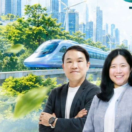
ys ago
ะเชื่อมโยงนโยบายกับเทคโนโลยี เพื่อขับเคลื่อนประเทศไทยสู่เศรษฐกิจสีเขียว
วงศ์สวัสดิ์รองนายกรัฐมนตรีและรัฐมนตรีว่าการกระทรวงการอุดมศึกษา
ม Green Transitioning: Decarbonize Unlockร่วมสำรวจแนวทางที่ภาคธุรกิจ
ื่อลดการปล่อยคาร์บอน และเดินหน้าสู่เป้าหมาย Net Zero พบกับ คุณปัณ
ธานกรรมการบริหาร ฝ่ายวิศวกรรมโครงสร้างบริษัท…
Life
SOCIAL MEDIA
Environment
Health
People
Instagram
Trends
Wellness
Facebook