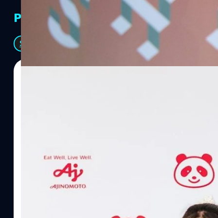
PR Partners
See All
07/08/2026
ทีมคอนเทนต์ BT
| 4 hours ago
Read More
อายิโนะโมะโต๊ะ เผยยุทธศาสตร์ Food Technology 
“AminoScience” เจาะอินไซต์ผู้บริโภคและ B2B
บริษัท อายิโนะโมะโต๊ะ (ประเทศไทย) จำกัด จัดงาน The Heartbeat b
แนวคิดการดำเนินธุรกิจและการพัฒนาผลิตภัณฑ์ที่ขับเคลื่อนด้วยเท
ผู้บริโภค ท่ามกลางการเติบโตของตลาด Health & Wellness ในประเทศไท
บาท หรือคิดเป็นสัดส่วนราว 8% ของผลิตภัณฑ์มวลรวมในประเทศ (GDP