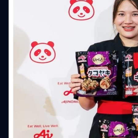
ความรู้หลักรูปแบบผลิตภัณฑ์ / โซลูชันกลุ่มเป้าหมายหลักNutrition
ประโยชน์จากกรดอะมิโน)aminoVITAL, AminoNITE,