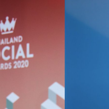
06/03/2019
คุยกับ “กล้า ตั้งสุวรร
ให้รางวัล
หนึ่งในความภูมิใจของเราชาวแบไต
กับ Ceemeagain และ เฟื่องลดา
ใหญ่ ยกระดับวงการโซเชียล
ผลในงาน Thailand Zocial Award
กล้า ตั้งสุวรรณ ประธานเจ้าหน้
เพื่อสืบเสาะหาคำตอบของคำถามส
อันดับหนึ่งในประเทศไทย ประกาศยก
เอกพล ชูเชิด
| 2711 days ago
อย่างไร แล้วทำไมประเทศไทยจะ
ยิ่งขึ้น ในงาน “Thailand Zocial
Awards ด้วย ทำไมประเทศไทยถ
Read More
ื่อเชิดชูแบรนด์ อินฟลูเอนเซอร์ และ
กล้า ตั้งสุวรรณ ตอบคำถามเรื่อง
8 พร้อมก้าวไปอีกขั้นกับการจัดงานอย่าง
เหมือน Cannes Lions…
่สุดในประเทศไทย ถือเป็นการยกระดับ
น เจ้าหน้าที่บริหาร บริษัท ไวซ์ไซท์
านประกาศผลรางวัลโซเชียลครั้งที่ 8
Make it SHIFT เพื่อพาทุกคนยกระดับ
รวมชัดเจนกว่าเดิมและคาดการณ์อนาคต
งใหญ่ 2 วัน…