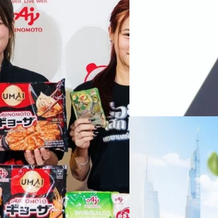
ทางการแพทย์ และผู้บริหารโรง
 & Well-beingAminoScience (การใช้
SYNNEX โชว์กำไร Q2
หลายแห่งในจีน เราเชื่อมั่นว่าค
Recurring Revenue เ
บาท/หุ้น
บริษัท ซินเน็ค (ประเทศไทย) 
ไตรมาส 2 และงวด 6 เดือนแรกข
เติบโตของรายได้อย่างมีนัยสำค
ไม่ได้รับสิทธิปันผล (XD) วันท
ธิดา มงคลสุธี ประธานเจ้าหน้าที
ทีมคอนเทนต์ BT
| 1 days ago
แรกบริษัทเดินหน้าขับเคลื่อน 
สินค้าไอที สู่การเป็น Digital 
Read More
สัดส่วนธุรกิจที่มีมูลค่าเพิ่ม
06/08/2026
ครบรอบ 6 ปี สำนักข่
TRANSITION ถกแนวทางป
เนื่องในโอกาสครบรอบ 6 ปี ส
เปลี่ยนมุมมองเกี่ยวกับการเปล
ประยุกต์ใช้ได้จริง จากผู้แทน
ประเทศไทยควรปรับตัวอย่างไร ? 
ทั้งในมิติของภาครัฐ ภาคธุรกิ