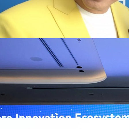
ิวงการสาธารณสุขไทยด้วย AI เปิดตัว 4 นวัตกรรมเปลี่ยน
่อการแพทย์ในประเทศไทย
หัวเว่ย จัดงาน “Huawei AI+ Healthcare Summit” ภายใต้งาน Huawei
t 2026 รวมผู้นำด้านนโยบายสาธารณสุข ผู้บริหารโรงพยาบาลชั้นนำ และ
ยและจีน ร่วมขับเคลื่อนอนาคตของระบบสาธารณสุขไทยด้วยนวัตกรรมและ
กาศความร่วมมือครั้งสำคัญเพื่อยกระดับ Healthcare Ecosystem ของ
เตอร์ จาง ประธานกลุ่มธุรกิจการศึกษาและสาธารณสุขต่างประเทศ บริษัท หัว
o
ถึงความมุ่งมั่นของหัวเว่ยในการสนับสนุนการเปลี่ยนผ่านสู่ยุคดิจิทัลของระบบ
คโนโลยี AI ในการยกระดับคุณภาพการให้บริการทางการแพทย์ให้เข้าถึง
ภายใต้แนวคิด “AI for Health, Health for All” “วันนี้ปัญญาประดิษฐ์กำลังเข้า
ธารณสุขอย่างรวดเร็ว หัวเว่ยมีประสบการณ์ตรงจากการพัฒนาแพลตฟอร์ม
ต่โครงสร้างพื้นฐานด้านคอมพิวติงไปจนถึงโซลูชัน AI สำหรับผู้ป่วย บุคลากร