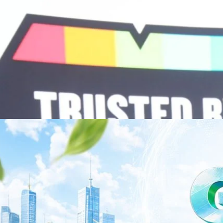
พยาบาล ซึ่งได้พิสูจน์ผลสำเร็จแล้วในโรงพยาบาลชั้นนำอย่างโรงพยาบาล
/69 โต 18% ลุย AI–Cloud–Green Energy สร้างฐาน
วามร่วมมือระหว่างหัวเว่ยกับพันธมิตรไทยในวันนี้จะช่วยผลักดันวิสัยทัศน์…
ร่งเครื่อง New Growth Engine พร้อมจ่ายปันผล 0.10
จำกัด (มหาชน) หรือ SYNNEX โชว์ผลการดำเนินงานแข็งแกร่ง กำไรสุทธิ
องปี 2569 เติบโต 17.8% และ 17.7% จากช่วงเดียวกันของปีก่อน สูงกว่าการ
ัญ พร้อมประกาศจ่ายเงินปันผลระหว่างกาล 0.10 บาทต่อหุ้น โดยกำหนดวันที่
ี่ 19 สิงหาคม 2569 และกำหนดจ่ายเงินปันผลวันที่ 2 กันยายน 2569 นางสาวสุ
่บริหาร บริษัท ซินเน็ค (ประเทศไทย) จำกัด (มหาชน) เปิดเผยว่า ในช่วงครึ่งปี
Business Transformation อย่างต่อเนื่อง ผ่านการยกระดับจากผู้จัดจำหน่าย
Infrastructure Platform เพื่อรองรับการเติบโตของเศรษฐกิจ AI โดยมุ่งเพิ่ม
 ควบคู่กับการขยายเครือข่ายพันธมิตรเทคโนโลยีระดับโลก…
าว TODAY เปิดเวทีใหญ่ SUSTAIN CITY: THE GREEN
รับตัวสู่เศรษฐกิจสีเขียวอย่างยั่งยืน
ำนักข่าว TODAY จัดงาน SUSTAIN CITY: THE GREEN TRANSITION เวทีแลก
ี่ยนผ่านสู่เศรษฐกิจและสังคมสีเขียว พร้อมนำเสนอแนวทางที่สามารถนำไป
ภาครัฐ ภาคธุรกิจ และผู้เชี่ยวชาญในหลากหลายสาขา ผ่านประเด็นสำคัญว่า
เพื่อเดินหน้าสู่ความยั่งยืนและบรรลุเป้าหมาย Net Zero อย่างเป็นรูปธรรม
จ การเงิน และพลังงาน Green Transitioning: Shifting Systemพลิกโครงสร้าง