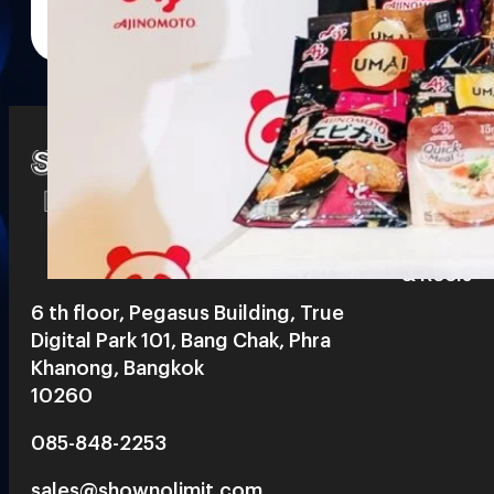
Watch
Playlists
S
& Reels
6 th floor, Pegasus Building, True
Digital Park 101, Bang Chak, Phra
Khanong, Bangkok
10260
085-848-2253
sales@shownolimit.com