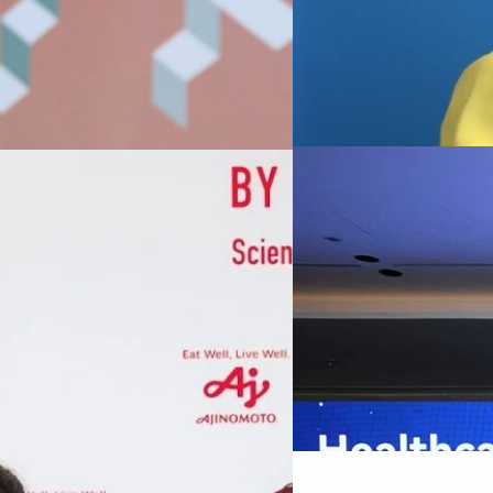
07/08/2026
หัวเว่ยเดินหน้าปฏิวัต
เกมเร่งเครื่อง AI เพื
กรุงเทพฯ, 7 สิงหาคม 2569 — 
Thailand Digital & AI Summi
ชูเทคโนโลยี
พันธมิตรด้านเทคโนโลยีจากไท
ปัญญาประดิษฐ์ (AI) พร้อมประ
ประเทศอย่างเป็นทางการ นายปี
y “AminoScience” ร่วมเปิดเผย
ทีมคอนเทนต์ BT
| 8 hours ag
เว่ย เทคโนโลยี่ จำกัด ได้กล่าว
คโนโลยีทางอาหาร และข้อมูลพฤติกรรม
สาธารณสุขไทย และบทบาทของเท
Read More
ประชาชนได้อย่างทั่วถึงมากขึ้น 
ย ซึ่งมีมูลค่ามากกว่า 1.5 ล้านล้าน
มาเปลี่ยนแปลงอุตสาหกรรมสา
06/08/2026
) กลุ่มธุรกิจเทคโนโลยีและองค์
ข้อมูลสุขภาพแบบครบวงจร ตั้งแ