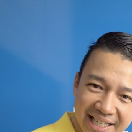
ณ” ถอดรหัส Thailand Zocial Awards รางวัลที่ AI เป็นผู้
๋ คือแบไต๋ได้ติด 1 ใน 3 Final List สื่อไอทีที่มีอิทธิพลมากที่สุดของไทยร่วม
 - Faunglada จากการคัดเลือก 11 Best Social Media Influencer ที่ประกาศ
s 2019 เมื่อวันที่ 28 กุมภาพันธ์ที่ผ่านมาครับ ในโอกาสนี้เราจึงได้คุยกับคุณ
าที่บริหาร ไวซ์ไซท์ (WISESIGHT) ผู้จัดงาน Thailand Zocial Awards 2019
ำคัญว่า รางวัลต่างๆ ที่ประกาศในงานนี้ มีที่มาและการคัดเลือกผู้ชนะกัน
ต้องมีการประกาศรางวัลเพื่อแบรนด์และสื่อออนไลน์อย่าง Thailand Zocial
ึงต้องการ Thailand Zocial Awards https://youtu.be/lkD438IzgEQ คุณ
นี้ด้วยความภูมิใจว่า Thailand Zocial Awards นั้นมีจุดมุ่งหมาย