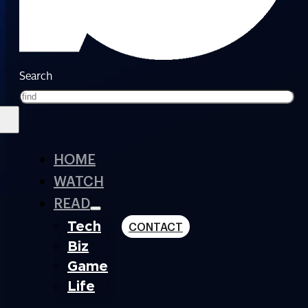
Search
HOME
WATCH
READ
Tech
CONTACT
Biz
Game
Life