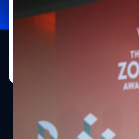
06/11/2019
Cholly Wachananont
| 2466 days ago
Read More
ห้ามพลาด Thailand Zocial Awards 2020 จัดยิ่ง
ไปอีกขั้น!
ไวซ์ไซท์ (ประเทศไทย) ผู้ให้บริการด้านการวิเคราะห์ข้อมูลโซเชียล 
ระดับบรรทัดฐานการใช้โซเชียลมีเดียอย่างสร้างสรรค์และมี ประสิทธิภาพ
Awards 2020” งานประกาศรางวัลสำหรับคนโซเชียล ที่ยิ่งใหญ่ที่สุด เพ
บุคคลในวงการบันเทิง ที่ทำผลงานได้ดีเยี่ยม โดย จัดต่อเนื่องเป็นปีที่ 
ยิ่งใหญ่ 2 วันเต็ม และการรวมตัวของ โซเชียลแพลตฟอร์มชั้นนำมากที
งานประกาศรางวัลสำหรับคนโซเชียลไปอีกขั้นเมื่อ กล้า ตั้งสุวรรณ ประธา
(ประเทศไทย) จำกัด ประกาศจัดงาน Thailand Zocial Awards 2020 ง
จัดขึ้นภายใต้แนวคิด “โดยในครั้งนี้เรากลับมาด้วยคอนเซ็ปต์ SHIFT: 
การทำงานกับโซเชียลมีเดีย ด้วยการวัดผลข้อมูลโซเชียลที่ เห็นภาพ
ได้แม่นยำที่สุดผ่านเครื่องมือของเรา” นายกล้ากล่าว ซึ่ง ในครั้งนี้จัดยิ่