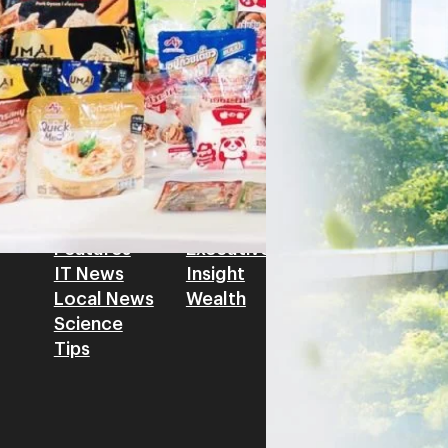
รัตนาภรณ์ ศรีนวลจันทร์
| 1 da
เศรษฐกิจ ปรับห่วงโซ่คุณค่า แล
โดย ศาสตราจารย์ ดร. ยศชนัน 
Read More
วิทยาศาสตร์ วิจัยและนวัตกรร
สามารถนำ Green Tech มาใช้เพ
วรรธน์ นิลกิจศรานนท์ รองประ
Tech
Biz
Game
horts
Cars
Corporate
Articles
Features
Executive
Game News
IT News
Insight
Reviews
Local News
Wealth
Science
Tips