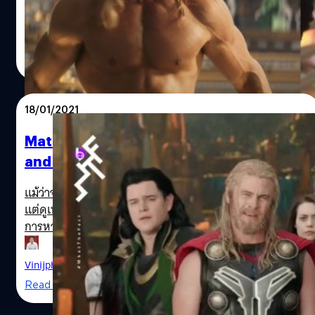
แค่ 1 แต่มีถึง 2 คนและจาก 2 ปกรณัมด้วยกัน เริ่มต้นกันที่
'ธอร์ (Thor)' เทพเจ้าสายฟ้าที่มาพร้อมประโยคติดปากอย่าง
"ข้าคือธอร์, ลูกชายของโอดิน" ซึ่งธอร์ในจักรวาล MCU ได้มี
ลลิตา คงสด
| 1492 days ago
การหยิบยกตำนานเทพของชาวนอร์สมาตีความใหม่ แต่เทพ
Read More
เจ้าธอร์ในตำนานจริงนั้นถือได้ว่าแตกต่างจากที่เราได้เห็นใน
หนังมากเลยทีเดียว ธอร์ที่อยู่ในตำนานของชาวนอร์สจะเป็น
ชายวัยกลางคนที่มีผมและหนวดเคราสีแดง เป็นบุตรของ โอ
18/01/2021
ดิน (Odin) เทพเจ้าสูงสุดของเหล่าทวยเทพ กับ ยอร์ด (Jord)
เทพีแห่งแผ่นดิน ธอร์มีหน้าที่หลักคือการเป็นผู้พิทักษ์แห่งแอ
Matt Damon อาจกลับมารับบทใน Thor: Love
สการ์ด และมิดการ์ด หรือที่อยู่อาศัยของมนุษย์ โดยใช้อาวุธ
and Thunder (ที่ดาราเยอะมาก!)
แสนทรงพลังอย่างค้อนโยลเนียร์ และเมกกิ้งจาร์ด เข็มขัดวิเศษ
ที่จะทำให้ผู้สวมใส่มีพลังเพิ่มขึ้น 2 เท่า ในการต่อสู้กับศัตรู
แม้ว่าจะมีนักแสดงมากจนไม่รู้จะแบ่งเวลาออกจอกันยังไงแล้ว
และมีพาหนะเป็นแพะ 2 ตัวชื่อ ทันโยสเตอร์ (Tanngnjostr)
แต่ดูเหมือน Thor ภาค 4 Love and Thunder จะยังไม่สุดกับ
และ ทันกริสนีย์ (Tanngrisnir) ที่ถึงแม้ว่าพวกมันจะถูกฆ่าเพื่อ
การหานักแสดงที่มีชื่อเสียงมารับบทในเรื่องเพิ่ม ล่าสุดมี
เอาเนื้อมาทำอาหาร แต่ในเมื่อกระดูกของพวกมันยังไม่ถูก
รายงานว่า Matt Damon นักแสดงชื่อดังจากแฟรนไชส์สายลับ
ทำลาย พวกมันก็จะสามารถฟื้นคืนชีพขึ้นมาใหม่ได้ภายในชั่ว
Bourne (2002-2016), Interstellar (2014) และ The
Vinijphat Kanyapong
| 2027 days ago
ข้ามคืน ในตำนานยังได้กล่าวไว้อีกว่า เทพแต่ละองค์ก็จะมีศัตรู
Martian (2015) อาจอยู่ระหว่างการเจรจากลับมารับบทใน
Read More
เป็นของตัวเอง…
หนังเทพเจ้าสายฟ้า หลังจากภาค Ragnarok (2017) เคยมารับ
บทรับเชิญสุดฮาเอาไว้ ขณะนี้ Matt Damon และครอบครัวอยู่