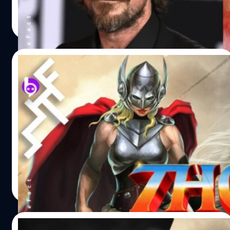
Christian Bale (คริสเตียน เบล) จะมารับบทตัวร้ายใน Thor:
ปรีดี ฤกษ์วลีกุล
| 2344 days ago
Love and Thunder แต่ยังมิได้เปิดเผยรายละเอียดตัวละครแต่
Read More
อย่างใด เมื่อช่วงซัมเมอร์ที่ผ่านมา Marvel Studios ได้ประกาศ
งานสร้าง Thor ภาคที่ 4 ของจักรวาล MCU (Marvel
Cinematic Universe) ซึ่งยังคงได้ Taika Waititi (ไทกา ไวที
22/10/2019
ที) ที่เพิ่งได้รับรางวัลออสการ์ดัดแปลงบทยอดเยี่ยมจาก Jojo
Rabbit กลับมารับหน้าที่กำกับและเขียนบท โดย Chris…
Natalie Portman เผย! Thor 4 : อาจมีการ
ปรับแต่งเรื่องราวของ Jane ให้ต่างจากคอมิก
อย่างที่เราทราบกันก่อนหน้านี้ว่า Natalie Portman จะกลับมา
รับบท Jane Foster ใน Love and Thunder พร้อมกับบทบาท
ใหม่ Thor หญิงใน Love and Thunder Love and Thunder ได้
รับแรงบันดาลใจมาจาก Thor เวอร์ชั่น Comic ในปี 2014 ที่
เขียนโดย Jason Aaron ซึ่งเล่าเรื่องของ Jane ในตอนที่เธอมี
Natnaree TK
| 2481 days ago
คุณสมบัติที่สามารถยกค้อน Mjolnir ได้ในขณะที่ Thor ไม่
Read More
คู่ควร เธอจึงได้รับพลัง กลายเป็นเทพีแห่งสายฟ้า แต่ในขณะ
นั้นเองเธอก็เป็นโรคร้าย มะเร็งเต้านมกำลังทำลายชีวตเธอทีละ
เล็กทีละน้อย และทุกครั้งที่เธอยกค้อน และได้รับพลัง มันจะ
21/07/2019