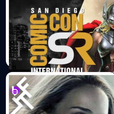
ทำให้มะเร็งคุกคามชีวิตของเธอมากขึ้นเรื่อย ๆ เรื่องราวที่
Aaron เขียนไว้ในคอมิกสร้างความสะเทือนอารมณ์เป็นอย่าง
Jane Foster จะกลับมาพร้อมกับบทบาทใหม่ใน
มาก นั่นยิ่งทำให้ Thor 4 เวอร์ชันภาพยนตร์น่าติดตามมากยิ่ง
Thor : Love and Thunder!
ขึ้น เมื่อเร็ว ๆ นี้ Portman กล่าวกับ…
หลังจากที่ Natalie Portman (Jane Foster) ก้าวเข้ามามี
บทบาทในภาพยนตร์ของ MCU ในบทบาทคนรักของเทพเจ้า
สายฟ้า Thor เราก็ได้เห็นการปรากฏตัวของเธอเพียงแค่2 ภาค
เท่านั้นก่อนที่เธอจะโบกมืออำลาภาพยนตร์เรื่องนี้ไปพร้อมกับผู้
กำกับ Patty Jenkins. การกลับมารับบทบาทในจักรวาล MCU
Natnaree TK
| 2574 days ago
ของเธอในครั้งนี้เธอดูจะไม่ค่อยตื่นเต้นกับมันสักเท่าไหร่แต่
Read More
อย่างไรก็ตามในตอนนี้เธอก็ได้รับการยืนยันอย่างเป็นทางการ
จาก Marvel ที่งาน San Giego Comic-Con เรียบร้อยแล้ว
ว่า Natalie Portman จะกลับมาใน Thor : Love and Thunder
21/07/2019
พร้อมกับบทบาท Thor เวอร์ชันผู้หญิงอย่างแน่นอน! ใครที่
คิดถึง Jane Foster ละก็อดใจรออีกสักหน่อยเพราะเธอจะกลับ
Natalie Portman จะรับบทเทพเจ้าสายฟ้า
มาพร้อมสร้างความตื่นตาตื่นใจให้กับแฟนๆใน Thor 4 อย่าง
(หญิง) ใน Thor: Love and Thunder
แน่นอน อ้างอิง พิสูจน์อักษร : สุชยา เกษจำรัส
Natalie Portman (นาตาลี พอร์ตแมน) นักแสดงหญิงเจ้าของ