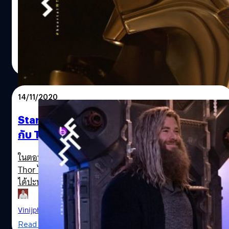
Marvel 2021
ผู้กำกับ Taika Waititi อาจนำตัวละคร Heimdall กลับมาอีก
ครั้งใน Thor: Love and Thunder
ปรีดี ฤกษ์วลีกุล
| 2074 days ago
Read More
14/11/2020
Star-Lord จากแก๊ง Guardians จะมาสมทบ
กับ Thor ในภาค 4 Love and Thunder
ในตอนจบของ Avengers: End Game (2019) เทพเจ้าสายฟ้า
Thor ได้ขึ้นยานไปกับแก๊ง Guardians of the Galaxy รวมถึง
ได้ปะทะอารมณ์แบบกวนโอ๊ยกันด้วยกับ Star-Lord นัยยะว่าจะ
ได้ออกผจญภัยร่วมกันในภาคต่อ ๆ ไปของหนังจักรวา
ลมาร์เวล จนมีคนเอามาตั้งเป็นชื่อภาคล่วงหน้าว่า Asgardian
Vinijphat Kanyapong
| 2091 days ago
of the Galaxy ตอนนี้สิ่งที่แฟน ๆ รอคอยก็ได้รับการยืนยันแล้ว
Read More