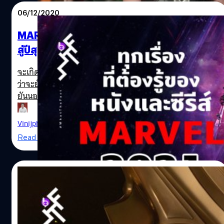
ระหว่างการกักตัว 14 วันที่ประเทศออสเตรเลียซึ่งมีการถ่ายทำ
06/12/2020
หนัง Thor เรื่องต่อไปอยู่ และเว็บไซต์ข่าวของอังกฤษอย่าง
Daily Mail ก็รายงานว่า Damon เดินทางไปที่นั่นเพื่อถ่ายทำ
MARVEL 2021: รวมทุกเรื่องที่ต้องรู้! ก่อนเข้า
Thor: Love and Thunder แน่นอนว่า Marvel ยังปิดปากเงียบ
สู่ปีสุดยิ่งใหญ่ของ Marvel Studios
และจะไม่มีการยืนยันข่าวออกมาแน่ ๆ ถ้าตั้งใจให้ตัวละครของ
Damon ยังเป็นความลับไปจนถึงวันที่หนังฉาย รวมถึง Daily
Matt Damon in Thor
จะเกิดอะไรขึ้นบ้างในเฟส 4 ของ MCU ที่กำลังจะมาถึง แน่นอน
Mail ก็รายงานข่าวไม่ได้ตรงเป๊ะ…
ว่าจะยังไม่มีหนัง Avengers รวมพลเรื่องใหม่ และสตูดิโอก็นั่ง
ยันนอนยันแล้วว่า Iron Man ยังไงก็ไม่กลับมา (แต่อาจจะพอ
ลุ้นได้ว่าจะมาใน Black Widow ที่เป็นเหตุการณ์ก่อนภาค
Endgame) แต่จะมีหนังและโดยซีรีส์ที่แนะนำตัวละครใหม่ ๆ
Vinijphat Kanyapong
| 2070 days ago
มากมายเข้ามาในเฟสต่อ ๆ ไป ที่ Kevin Feige วางหมากอย่าง
Read More
แยบยลเอาไว้แล้วว่า แฟน ๆ ของ MCU จะต้องติดตามคอน
เทนต์ทุกเรื่องอย่างชนิดพลาดไม่ได้สักเรื่องเดียว จะมีเรื่อง
อะไรบ้างไปติดตามกันได้เลย
01/12/2020
ลือ! “อิดริส เอลบา” อาจกลับมารับบท
Heimdall ใน Thor 4