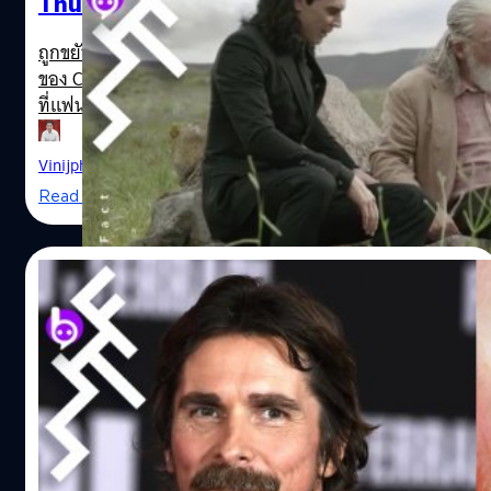
Thunder และการอธิบายฉากตายอีกแบบของ
หวังว่านะ” นักแสดงหนุ่มตอบระหว่างให้สัมภาษณ์นิตยสาร
“โอดิน”
Elle Man ของประเทศโปแลนด์ เหตุผลหนึ่งที่พอจะเดาได้ของ
Thor: Love and Thunder
ถูกขยับเลื่อนวันฉายออกไปเพราะสถานการณ์การแพร่ระบาด
Chris Hemsworth ก็คือ เขายังไม่มีหนังแฟรนไชส์ฮิตเรื่องอื่น
ของ Covid-19 เป็น 18 กุมภาพันธ์ 2022 แต่ก็เป็นอีกหนึ่งเรื่อง
อยู่ในมืออีกเลย…
ที่แฟนมาร์เวลรอคอย เพราะเป็นหนังของ Avengers รุ่นแรก
เพียงคนเดียวที่ได้ไปต่อในรูปแบบของหนัง รวมถึงผู้กำกับ
อย่าง Taika Waititi ก็เพิ่งคว้าออสการ์สาขาเขียนบทยอด
Vinijphat Kanyapong
| 2308 days ago
เยี่ยมจาก Jojo Rabbit มาสด ๆ ร้อน ๆ ซึ่งก็น่าติดตามต่อไปว่า
Read More
เขาจะแสดงฝีมืออะไรอีกในหนัง Thor เรื่องใหม่อย่าง Thor:
Love and Thunder ล่าสุดผู้กำกับก็ออกมาให้ความเชื่อมั่นว่า
ความกาวความเพี้ยนในภาคใหม่ยิ่งจัดเต็มยิ่งกว่าภาคสามจน
07/03/2020
Thor: Ragnarok (2017) กลายเป็นหนังเด็กที่ดูปลอดภัยไปเลย
ในภาค 4 นี้ผู้กำกับ Waititi ที่ได้ชื่อว่าเป็นผู้กระทำการ
ยืนยัน Christian Bale จะเป็นตัวร้ายใน Thor:
rebranding ให้กับหนังชุดเทพเจ้าสายฟ้า ก็บอกเป็นนัย ๆ ด้วย
Love and Thunder
ว่า คนดูอาจจะได้เห็นสัตว์อวกาศตัวใหม่อย่างฉลามอวกาศ
หรือ Space Sharks เข้ามาเติมเต็มในหนังภาคใหม่ นอกจาก
Taika Waititi Thor 4 Chris Hemsworth
Tessa Thompson (เทสซา ทอมป์สัน) ผู้รับบท Valkyrie ใน
นั้นก็ยังไม่ได้ยืนยันหรือปฏิเสธอว่าจะยังได้เห็นบทโลกิของ
Thor: Ragnarok (2017) และเรากำลังได้เห็นเธออีกครั้งใน
Tom Hiddleston อีกคนในมิติเวลาใหม่ซึ่งจะแยกไปมีซีรีส์ของ
Thor: Love and Thunder ในปี 2021 ได้ให้สัมภาษณ์กับ ET
ตัวเองทาง Disney+ ด้วยหรือไม่ แต่ที่ยืนยันแน่…
Online โดยยืนยันว่า นักแสดงหนุ่มรางวัลออสการ์อย่าง