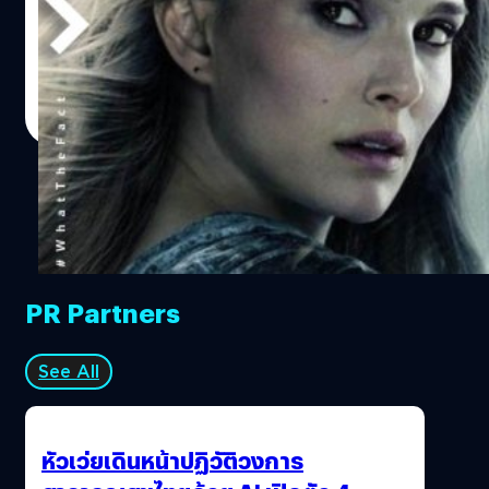
รางวัลออสการ์จาก Black Swan และผู้รับบท Jane Foster
จาก Thor และ Thor: The Dark World ได้ร่วมปรากฏตัวบน
เวทีของ Marvel Studios ภายในงาน San Diego Comic-Con
ประจำปี 2019 โดยได้มีการเปิดเผยว่าเธอจะกลับมาร่วมแสดง
ปรีดี ฤกษ์วลีกุล
| 2574 days ago
ใน Thor: Love and Thunder ก่อนหน้านี้ไม่นานได้มีรายงานว่า
Read More
จะมีการสร้าง Thor ภาคที่ 4 โดย Taika Waititi (ไทกา ไวทีที)
จาก Thor: Ragnarok จะกลับมาร้บหน้าที่กำกับ และ Chris
Hemsworth (คริส เฮมสวอร์ธ) จะกับมารับบทเทพเจ้าสายฟ้า
Thor อีกครั้ง และเปิดเผยเนื้อเรื่องว่าจะอ้างอิงจากคอมิก The
Might Thor…
PR Partners
See All
หัวเว่ยเดินหน้าปฏิวัติวงการ