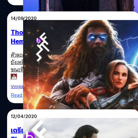
ว่า ตัวละคร Star-Lord จะมาสมทบหนัง Thor ภาค 4 เหมือน
กับที่ Vin Diesel เคยเผลอหลุดให้สัมภาษณ์ก่อนหน้านี้ Chris
Pratt ผู้รับบท Star-Lord จะ cross over มาอยู่ในหนังของฮีโร
14/09/2020
รุ่นเดอะจาก Avengers รุ่นแรกสุดที่มีหนังแยกเดี่ยวมากภาค
กว่าใครเพื่อน และนี่ยังเป็นครั้งแรกที่ตัวละครจาก Guardians
Thor 4 ไม่ใช่ภาคสุดท้ายของ Chris
of the Galaxy จะไปแจมในหนังเรื่องอื่นของฮีโรมาร์เวล ยัง
Hemsworth และหนังจะโรแมนติกม๊ากมาก! ผู้
ไม่มีรายงานว่าสมาชิกคนอื่น ๆ ของ Guardians…
กำกับบอก
Star-Lord in Thor: Love & Thunder
ตัวละครตั้งแต่หนัง Avengers ภาคแรกของจักรวาลมาร์เวลที่
ยังเหลืออยู่จนถึงตอนนี้ก็มีแค่ Thor, Hulk และ Hawkeye
ขณะที่สองรายหลังน่าจะไปมีบทบาทซีรีส์แยกเดี่ยวเป็นของตัว
เอง อย่าง She-Hulk และ Hawkeye แต่เทพเจ้าสายฟ้านั้นได้
ไปต่อแบบไม่รอใครแล้วนะในฉบับหนังโรง อย่างที่รู้กันว่า Thor
Vinijphat Kanyapong
| 2152 days ago
ภาค 4 ที่มีชื่อว่า Love and Thunder นั้นอยู่ระหว่างการถ่าย
Read More
เตรียมเปิดกล้องถ่ายทำ แฟน ๆ ก็เกิดคำถามว่า ภาคนี้จะเป็น
ภาคสุดท้ายของ Thor ที่นำแสดงโดย Chris Hemsworth หรือ
ยัง และสื่อก็ได้ถือโอกาสเข้าไปถามพี่หมี Chris มาให้แล้ว จะ
12/04/2020
บ้าเหรอ! ผมไม่ยอมแขวนค้อนอะไรตอนนี้หรอก เลิกพูดได้เลย
Thor ยังหนุ่มเกินกว่าที่จะเกษียณตัวเอง เขาอายุเพิ่ง 1,500 ปี
เตรียมพบฉลามอวกาศใน Thor: Love and
เอง Love and Thunder ไม่ใช่หนังที่ผมจะบอกลาหรอก...ผม