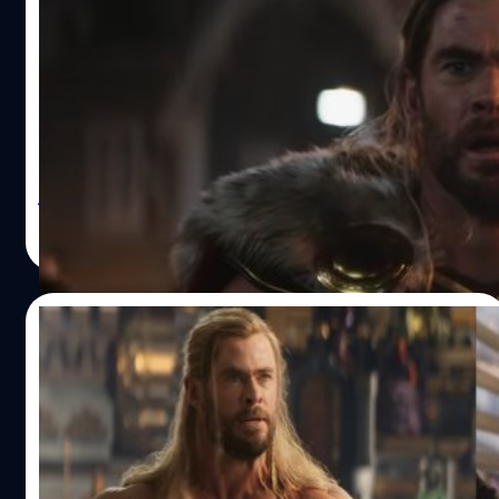
‘Thor: Love and Thunder’ กวาดรายได้วัน
แรกในไทย 22.76 ล้านบาท
มีการเปิดเผยตัวเลขออกมาว่า ‘Thor: Love and Thunder’ ที่
เพิ่งจะเข้าฉายเมื่อวันที่ 6 กรกฎาคม สามารถทำรายได้เปิดตัว
วันแรกในประเทศไทยสูงถึง 22.76 ล้านบาท (เฉพาะในพื้นที่
กรุงเทพฯ ปริมณฑล และ จ.เชียงใหม่) แม้ว่าตัวเลขดังกล่าวจะ
ดูสูง และมีแนวโน้มที่จะส่งให้หนังเรื่องนี้ทำรายได้ทะลุหลัก
วิทวัส ปัญญาเลิศวุฒิ
| 1491 days ago
ร้อยล้านในบ้านเรา แต่ถึงกระนั้นตัวเลขดังกล่าวยังเป็นรองหนัง
Read More
มาร์เวลที่เพิ่งเข้าฉายก่อนหน้านี้อย่าง ‘Doctor Strange in the
Multiverse of Madness’ ที่กวาดรายได้ในวันเปิดตัวไป 41.28
ล้านบาท ส่วนในสหรัฐฯ และหลาย ๆ ประเทศทั่วโลก ‘Thor:
07/07/2022
Love and Thunder’ จะเข้าฉายพร้อมกันวันที่ 8 กรกฎาคม นี้
ซึ่งคาดการณ์กันว่ารายได้เปิดตัวในสหรัฐฯ ของหนังเรื่องนี้จะ
เปิดประวัติ ‘ธอร์กับซูส’ 2 เทพเจ้าสายฟ้า จาก 2
แตะหลัก 30-40 ล้านเหรียญ หรือราว 900-1,400 ล้านบาท
ปกรณัม
ส่วนรายได้ช่วงสุดสัปดาห์แรกทั่วโลก มีการประเมินว่า ‘Thor:
Love and Thunder’ อาจจะทำได้สูงถึง 140-160 ล้านเหรียญ
ต้อนรับหนังภาคใหม่ของธอร์ อย่าง 'Thor: Love and
(5,000-6,000…
Thunder' ด้วยตำนานของเทพเจ้าสายฟ้า ที่บอกเลยว่าไม่ได้มี