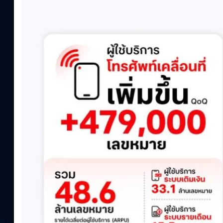
เปลี่ยนแปลง (QoQ)รายได้จากการให้บริการ (ไม่รวม IC)4.14 หมื่น
ล้านบาท+13.5%+1.1%กำไรสุทธิหลังหักภาษี (NPAT)6.6