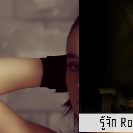
30/09/2017
รู้จัก Roger Deakins ตากล้อ
ออสการ์
#หลังเลนส์ ฉบับนี้ขอต้อนรับ
รู้จักกับ โรเจอร์ ดีกิ้นส์ สุด
awkeye’
ตามผลงานของผู้กำกับเพื่อความ
สังเขป" style="fancy" icon="c
ีส์ฮีโรมือธนูที่มีศูนย์กลางอยู่ที่ค
1949 ที่ทอร์คีย์ (Torquay) เ
รนเนอร์ (Jeremy Renner) กับเคต
Mano Wanawerusit
| 3231 da
สคริปต์ซูเปอร์ไวเซอร์ ของกอง
ยคนอาจรู้สึกว่าคุ้น ๆ หน้ามาจากผลงาน
2013 ได้รับรางวัลเชิดชูเกียรต
Read More
นีเอลิซาเบธที่ 2 (Commander 