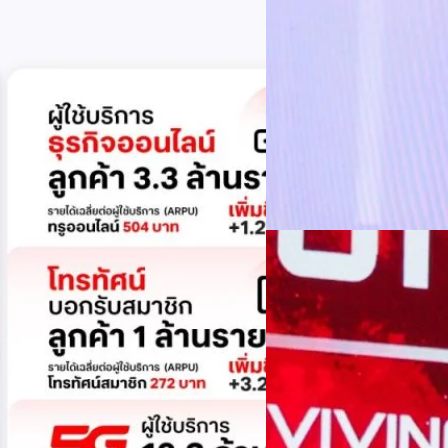
บริหารกลุ่มลูกค้าองค์กร บริษั
ล้านบาท+0.8%+0.8%EBITDA2.83 หมื่น
ดีอี–ไปรษณีย์ไทย เดิน
โอกาส พร้อมปักธงกลยุท
กรุงเทพฯ 3 สิงหาคม 2569 - ไปร
ความสัมพันธ์ สู่โอกาสทางเศรษฐก
ผู้คน ธุรกิจ ชุมชน และภาครัฐ 
ผลการดำเนินงานปี 2568 มีรายไ
แนน บุณย์ธิดา สมชัย รัฐมนตรี
Worawalan
| 2 days ago
ก้าวสู่เศรษฐกิจยุคใหม่ที่ขับเ
โครงสร้างพื้นฐานของประเทศต้
Read More
ปลอดภัย และน่าเชื่อถือ เพื่
การเป็น "ประเทศแห่งโอกาส" 
01/08/2026
ได้อย่างเท่าเทียม ในบริบทดัง
โครงสร้างพื้นฐานดิจิทัลภาครัฐ
สรุปประเด็นสำคัญ The
ความผันผวนเป็นโอกา
เมื่อระเบียบในโลกใหม่คือควา
มหาวิทยาลัย ได้ร่วมกับคณะวิ
Forum ภายใต้หัวข้อ “ฝ่าวิกฤต
ประชุม Hall of INTANIA เมื่อว
ภาคอุตสาหกรรม และภาควิชากา
ภูษิต เรืองอุดมกิจ
| 4 days ag