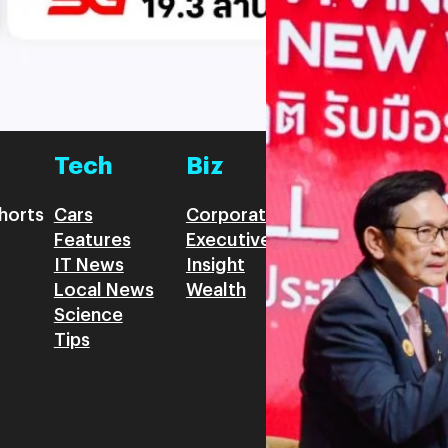
โอกาสในการพัฒนาประเทศ “วิศว
และรัฐมนตรีว่าการกระทรวงมหาด
Read More
ระเบียบ” (New World Disorde
อย่างเป็นระบบแบบ “วิศวกรการเ
CPM) มาใช้ในการจัดลำดับควา
Tech
Biz
Game
horts
Cars
Corporate
Articles
Features
Executive
Game News
IT News
Insight
Reviews
Local News
Wealth
Science
Tips