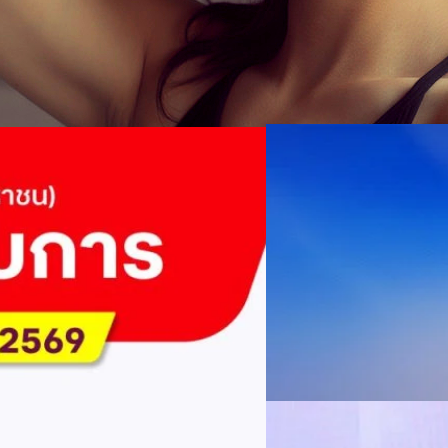
04/08/2026
AIS Business ผนึก 
โซลูชันเชื่อมต่ออัจฉ
ประเทศไทยสู่ฐานการผล
กรุงเทพฯ, 3 สิงหาคม 2569 – 
เคลื่อนภาคอุตสาหกรรมไทยสู่ก
ันล้านบาท จ่ายปันผล 5.2
ด้านโครงข่ายและความเข้าใจในภ
ด้านการผลิตระดับโลกของ Hua
กระบวนการผลิตได้อย่างเป็นรูป
ไตรมาส 2/2569 มีกำไรสุทธิหลังหัก
Worawalan
| 1 days ago
ฐานดิจิทัลแบบครบวงจร ตั้งแต
่ายเงินปันผลระหว่างกาลรวม 5.2 พัน
Private Network โครงข่ายไฟ
Read More
วิเคราะห์ข้อมูลบน Cloud ด้ว
จจัยหนุนจากการบริหารต้นทุนและการ
สำหรับภาคอุตสาหกรรม ช่วยเส
03/08/2026
ิการเปลี่ยนแปลง (YoY)การ
ไทย รวมถึงนักลงทุนต่างชาติท