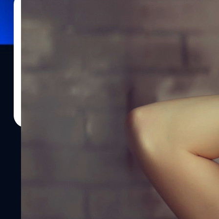
15/12/2021
Mano Wanawerusit
| 1694 days ago
Read More
รู้จักกับ Hailee Steinfeld มือธนูสาวจากซีรีส์ ‘H
เรื่องราวกำลังเข้มข้นและใกล้จะถึงตอนจบเข้าไปทุกทีสำหรับ 'Hawkeye' ซีร
ลินต์ บาร์ตันหรือฮอว์คอายแห่งทีมอเวนเจอร์สที่นำแสดงโดย เจเรมี เ
บิชอปที่ได้สาวสวยอย่าง เฮลีย์ สไตน์เฟลด์ (hailee steinfeld) ที่หลา
หนังเรื่องใดเรื่องหนึ่ง Beartai Buzz ขอพาทุกคนไปรู้จักเธอให้มากขึ้น