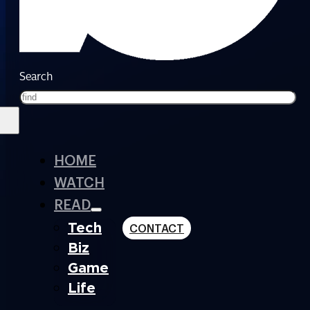
Search
HOME
WATCH
READ
Tech
CONTACT
Biz
Game
Life