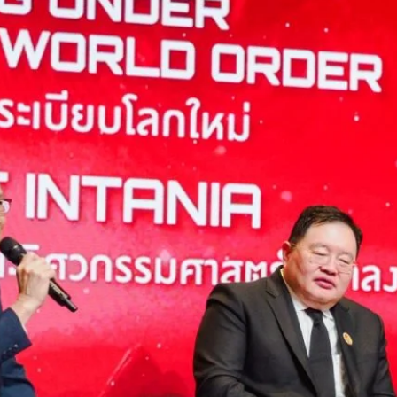
กรการเมือง” รับมือโลกไร้ระเบียบ นายอนุทิน ชาญวีรกูล นายกรัฐมนตรี
ไทย ได้กล่าวปาฐกถาพิเศษโดยระบุว่า โลกปัจจุบันกำลังเข้าสู่ภาวะ “โลกไร้
r) ที่ผันผวนและไร้รูปแบบตายตัว ประเทศไทยจึงมีความจำเป็นต้องใช้แนวคิด
มือง” โดยนำหลักการวิเคราะห์เส้นทางวิกฤติ (Critical Path Method หรือ
มสำคัญและบริหารทรัพยากร เพื่อนำพาประเทศก้าวสู่ความมั่นคงปลอดภัย…
Life
SOCIAL MEDIA
Environment
Health
People
Instagram
Trends
Wellness
Facebook