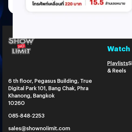
Watch
Playlists
S
& Reels
6 th floor, Pegasus Building, True
Digital Park 101, Bang Chak, Phra
Khanong, Bangkok
10260
085-848-2253
sales@shownolimit.com