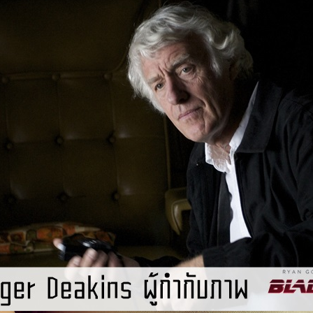
ง Blade Runner 2049 ผ่าน 13 ผลงานที่เคยชิง
ภาพยนตร์ไซไฟมาแรงแห่งยุคอย่าง Blade Runner 2049 ด้วยการพาทุกท่านไป
ยอดผู้กำกับภาพแห่งยุคที่อกหักจากเวทีออสการ์มาถึง 13 ครั้ง โดยเราจะขอแยก
สะดวกในการสรุปข้อมูล [su_spoiler title="ประวัติของโรเจอร์ ดีกิ้นส์ โดย
hevron-circle"] ชื่อจริง Roger Alexander Deakins เกิดวันที่ 24 พฤษภาคม
มืองเดวอง (Devon) ประเทศอังกฤษ คู่สมรส Isabella James Purefoy Ellis
ys ago
ถ่าย เป็นสมาชิกทั้ง สมาคมผู้กำกับภาพอเมริกันและอังกฤษ (ASC., BSC.) ปี
ิผู้มีคุณูปการด้านภาพยนตร์ เนื่องในวโรกาศวันเฉลิมพระชนม์พรรษาสมเด็จราขิ
of the Order of the British Empire,…