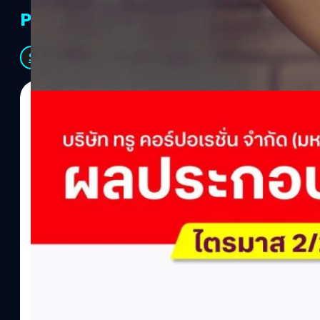
PR Partners
See All
04/08/2026
ทีมคอนเทนต์ BT
| 1 days ago
Read More
True เผยผลประกอบการ Q2/2569 กำไรสุทธิ 6.6 พ
พันล้าน
บริษัท ทรู คอร์ปอเรชั่น จำกัด (มหาชน) รายงานผลประกอบการประจำ
ภาษี 6.6 พันล้านบาท ทำกำไรต่อเนื่องเป็นไตรมาสที่ 6 พร้อมอนุมัติจ
ล้านบาท คิดเป็น 0.15 บาทต่อหุ้น โดยผลการดำเนินงานหลักได้รับปั
เติบโตของฐานผู้ใช้งาน ตัวชี้วัดทางการเงิน (Q2/2569)มูลค่า / สถิต