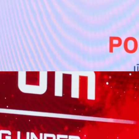
ท แอดวานซ์ อินโฟร์ เซอร์วิส จำกัด (มหาชน) กล่าวว่า…
หน้าสนับสนุนเศรษฐกิจดิจิทัล หนุนสร้างเครือข่ายแห่ง
ธ์ “RelationSHIFT” ที่รู้ใจทุกเจเนอเรชัน
ษณีย์ไทย ก้าวสู่ 144 ปี พร้อมปักกลยุทธ์ RelationSHIFT เดินหน้าขยับทุก
ิจใหม่ พร้อมรุกขับเคลื่อนองค์กรสู่ Lifestyle Logistics Brand ที่เชื่อมโยง
ผ่านเครือข่ายไปรษณีย์ เพื่อสร้างการเติบโตได้อย่างครอบคลุมทุกมิติ พร้อมเผย
ด้กว่า 22,000 ล้านบาท และครึ่งแรกปี 2569 ยังคงเติบโตต่อเนื่อง นางสาว
ช่วยว่าการกระทรวงดิจิทัลเพื่อเศรษฐกิจและสังคม กล่าวว่า ประเทศไทยกำลัง
คลื่อนด้วยเทคโนโลยีดิจิทัล ข้อมูล และแพลตฟอร์ม ส่งผลให้การพัฒนา
องสามารถเชื่อมโยงประชาชน ภาคธุรกิจ และภาครัฐได้อย่างมีประสิทธิภาพ
อยกระดับขีดความสามารถในการแข่งขันของประเทศ และผลักดันประเทศไทยสู่
ที่ประชาชนทุกคนสามารถเข้าถึงบริการ ความรู้ ตลาด และโอกาสทางเศรษฐกิจ
กล่าว ไปรษณีย์ไทยจึงมีบทบาทสำคัญในการยกระดับสู่การเป็นส่วนหนึ่งของ
 (Digital…
 INTANIA Forum พาไทยฝ่าวิกฤติโลกไร้ระเบียบ เปลี่ยน
ส
มไร้ระเบียบและผันผวน สมาคมนิสิตเก่าคณะวิศวกรรมศาสตร์แห่งจุฬาลงกรณ์
ศวกรรมศาสตร์ จุฬาลงกรณ์มหาวิทยาลัย ได้จัดการประชุม The INTANIA
ิ รับมือระเบียบโลกใหม่” (Surviving Under The New World Order) ณ หอ
ันที่ 31 สิงหาคม 2026 เวทีที่รวบรวมผู้นำจากภาครัฐ ภาคการเงิน ภาคธุรกิจ
ร มาร่วมแลกเปลี่ยนมุมมอง เพื่อเปลี่ยความผันผวนของโลกให้กลายเป็น
o