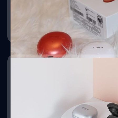
02/05/2023
HUAWEI ไทยเปิดราคา HUAWEI FreeBuds 5 พร้อ
HUAWEI ประเทศไทย ได้เปิดตัวหูฟัง HUAWEI FreeBuds 5 ที่ราคา 5,2
ได้ในราคา 3,999 บาทเฉพาะช่วง 5.5 นี้ แถมยังมี Flash Sale ลดไปอีก 
กิตติธัช วนิชผล
| 1193 days ago
Read More