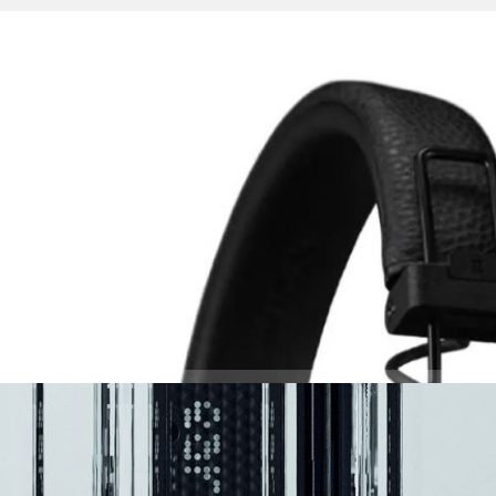
r V และ Minor IV หูฟังไร้สายอัปเกรดแบตเตอรี่อึด
กว่าเดิม
arshall ก็ได้เปิดตัวหูฟังไร้สายรุ่นใหม่ในซีรีส์ Major, Minor แล้วครับ กับ
กรดทั้งแบตเตอรี่อึด คุณภาพเสียง และอีกเพียบ!
ago
มาพร้อม LHDC 5.0 เพื่อการสตรีมเพลงคุณภาพสูงระดับ