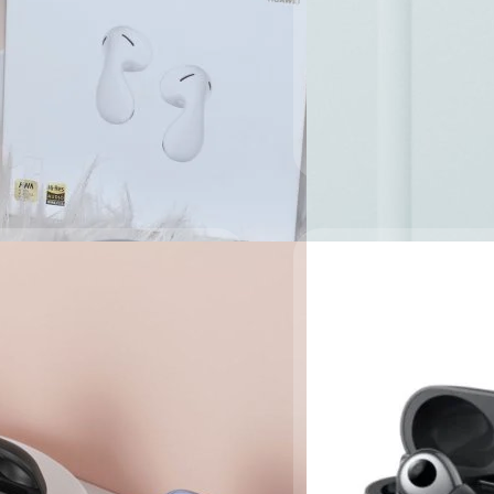
รายละเอียดที่ออกมาทำให้ทราบ
แรกของ Nothing โดยรุ่นนี้จ
คุณภาพสูง (hi-res audio) ร
ภควัต ขจิตวิชยานุกูล
| 1241 
Read More
มส่วนลดเฉพาะใน Lazada
25/06/2022
99 บาท แต่สามารถซื้อกับ Lazada
!
เปิดตัว Huawei FreeB
ร่วมพัฒนาระบบเสียง
Huawei ได้เปิดตัว FreeBuds
โดยรุ่นนี้มีความพิเศษตรงที่
รุ่นนี้จะให้คุณภาพเสียงที่พ
ภควัต ขจิตวิชยานุกูล
| 1504 