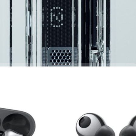
ว่า Nothing Ear (2) จะเป็นหูฟังไร้สายรุ่นถัดจาก Ear (1) ซึ่งเป็นผลิตภัณฑ์
ะรองรับ LHDC 5.0 ซึ่งหมายความว่า Ear (2) จะรองรับการสตรีมมิงเพลง
วมถึงจะมีมาตรฐานกันฝุ่นและละอองน้ำ IP54 อีกด้วย
days ago
uds Pro 2: ไดรเวอร์คู่, กันน้ำ/ฝุ่น และได้ Devialet
!
 Pro 2 หูฟัง True Wireless อย่างเป็นทางการในยุโรปกลางและยุโรปตะวันออก
 Huawei ร่วมมือกับบริษัทวิศวกรรมด้านเสียงจากฝรั่งเศสอย่าง Devialet ทำให้
ัฒนาขึ้นจากเดิมและยังมีระยะเวลาการใช้งานนานขึ้นอีกด้วย!
days ago