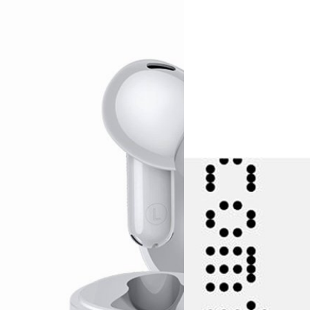
05/05/2025
vivo เปิดตัว iQOO Buds
vivo ได้เปิดตัวหูฟังไร้สาย TWS
ประเทศจีน
ได้ 50 ชั่วโมง, เพียง
ปรีดี ฤกษ์วลีกุล
| 460 days ag
Read More
E 4 รองรับเทคโนโลยีลดเสียงรบกวนรอบ
18/09/2024
Nothing จะเปิดตัว Ear (
Nothing ประกาศกำหนดการเปิดตั
น. ในสหราชอาณาจักร
ปรีดี ฤกษ์วลีกุล
| 689 days ag
Read More