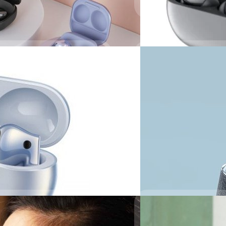
Read More
ตัว
28/04/2022
s 2 Pro หรือ Galaxy Buds Pro 2 ใน
 4 และ Z Flip 4 ซึ่งล่าสุดก็มีข่าว
เปิดตัว Sennheiser 
วันนี้ทาง Sennheiser ได้เปิ
จากเผยทีเซอร์เมื่อเดือนที่แล
Noise Cancellation แถมมีราคา
วัชรกุล พัฒนาประทีป
| 1563
Read More
และปรับเสียงโดย Devialet
วอร์คู่ โดยตัวหนึ่งจะรองรับการขับ
abra Elite 7 Pro และ 7