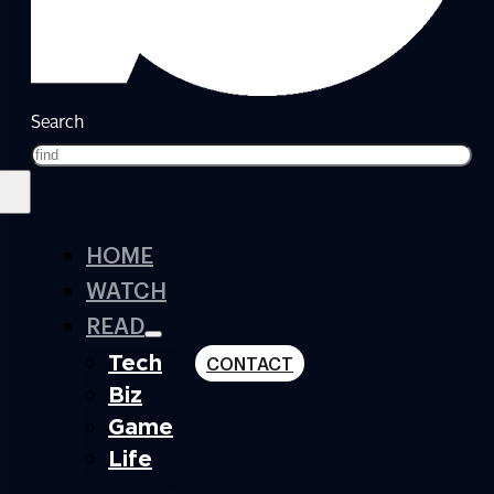
Search
HOME
WATCH
READ
Tech
CONTACT
Biz
Game
Life