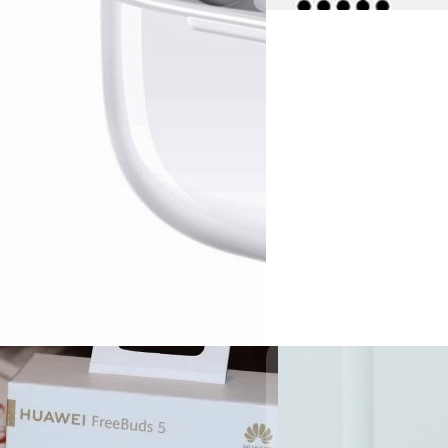
17/04/2024
เปิดตัว Marshall Majo
พร้อมคุณภาพเสียงที่ดี
หลังจากปล่อยให้รอกันมาหลายปี M
'Major V' และ 'Minor IV' อัปเ
บดินทร์ ตันวิเชียร
| 842 days 
Read More
15/03/2023
Nothing Ear (2) จะ
Hi-res