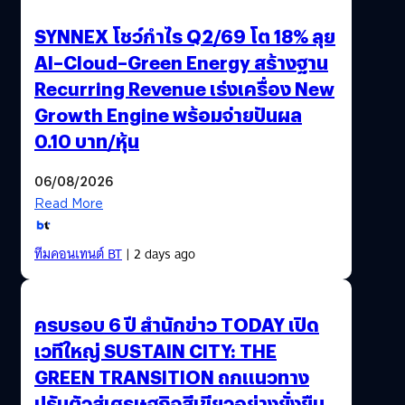
SYNNEX โชว์กำไร Q2/69 โต 18% ลุย
AI–Cloud–Green Energy สร้างฐาน
Recurring Revenue เร่งเครื่อง New
Growth Engine พร้อมจ่ายปันผล
0.10 บาท/หุ้น
06/08/2026
Read More
ทีมคอนเทนต์ BT
| 2 days ago
ครบรอบ 6 ปี สำนักข่าว TODAY เปิด
เวทีใหญ่ SUSTAIN CITY: THE
GREEN TRANSITION ถกแนวทาง
ปรับตัวสู่เศรษฐกิจสีเขียวอย่างยั่งยืน