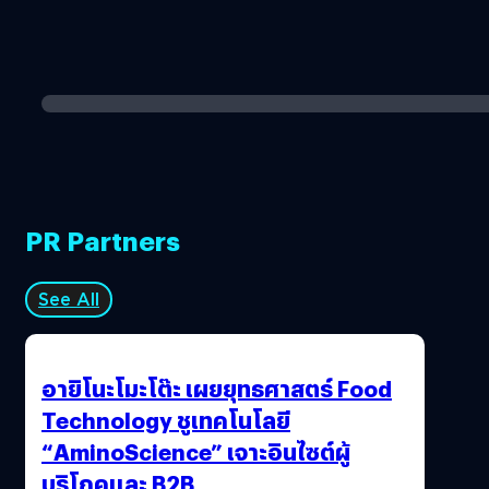
PR Partners
See All
อายิโนะโมะโต๊ะ เผยยุทธศาสตร์ Food
Technology ชูเทคโนโลยี
“AminoScience” เจาะอินไซต์ผู้
บริโภคและ B2B