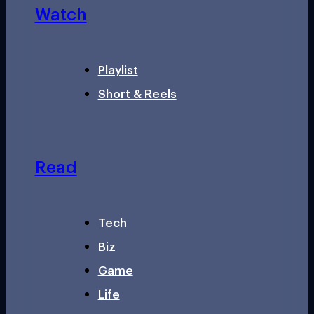
Watch
Playlist
Short & Reels
Read
Tech
Biz
Game
Life