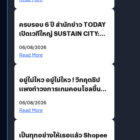
Growth Engine พร้อมจ่าย
ปันผล 0.10 บาท/หุ้น
ครบรอบ 6 ปี สำนักข่าว TODAY
เปิดเวทีใหญ่ SUSTAIN CITY:
THE GREEN TRANSITION ถก
06/08/2026
แนวทางปรับตัวสู่เศรษฐกิจสี
Read More
เขียวอย่างยั่งยืน
อยู่ไม่ไหว อยู่ไม่ไหว ! วิกฤตชิป
แพงทำวงการเกมคอนโซลขึ้น
ราคายับ แบบนี้เกมเมอร์อยู่ยังไง
06/08/2026
?
Read More
เป็นทุกอย่างให้เธอแล้ว Shopee