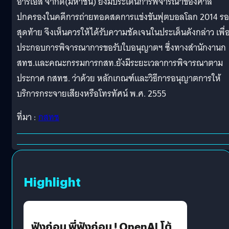
อาร์เอส
จำกัด(มหาชน) ยังมีประเด็นการพิ
จารณาของศาล
ปกครองในคดีการถ่
ายทอดสดการแข่งขันฟุตบอลโลก 2014 ร
สุดท้าย จึงเห็นควรให้ได้รับความชั
ดเจนในประเด็นดังกล่าว เพื่
ประกอบการพิจารณาการขอรั
บใบอนุญาตฯ ซึ่งทางสำนักงานก
สทช.
และคณะกรรมการกสท.ยังมี
ระยะเวลาการพิจารณาตาม
ประกาศ กสทช. ว่าด้วย หลักเกณฑ์และวิธีการอนุ
ญาตการให้
บริการกระจายเสียงหรื
อโทรทัศน์ พ.ศ. 2555
ที่มา :
กสทช
Highlight
ฟังก่อน พี่ฟังก่อน ! OpenAI โต้