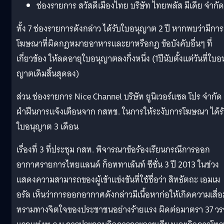
ช่องรายการ สวัสดีเมืองไทย บริษัท ไทยพลัส มีเดีย จำกัด
ทั้ง 7 ช่องรายการดังกล่าว ได้รับใบอนุญาต 2 ปี หากพบว่ามีการ
โฆษณาที่ผิ
ดกฎหมายอาหารและยาหรือกฎ ข้อบังคับอื่นๆ ที่
เกี่ยวข้อง ให้ลดอายุใบอนุญาตลงกึ่งหนึ่ง (1ปีนับตั้งแต่วันที่ใบอน
ญาตเดิมสิ้นสุดลง)
ส่วน ช่องรายการ Nice Channel บริษัท ยูนิเวอร์แซล โปร จำกัด
ฝ่าฝืนการแจ้งเตือนจาก กสทช. ในการให้ระงับการโฆษณา ได้ร
ใบอนุญาต 3 เดือน
เรื่องที่ 3 ที่ประชุม กสท. พิจารณาข้อร้องเรียนกรณี
การออก
อากาศรายการไทยแลนด์ ก็อททาเล้นท์ ซีซั่น 3 ปี 2013 ในช่วง
แสดงความสามารถของผู้เข้
าแข่งขันที่ใช้ชื่อว่า สิทธัตถะ เอมเม
อรัล เห็นว่าการออกอากาศดังกล่าวมี
เนื้อหาก่อให้เกิดความเสื่
อ
ทรามทางจิตใจของประชาชนอย่
างร้ายแรง ผิดต่อมาตรา 37 ว