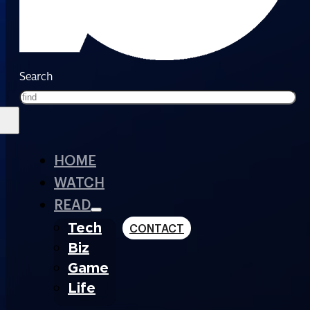
Search
HOME
WATCH
READ
Tech
CONTACT
Biz
Game
Life