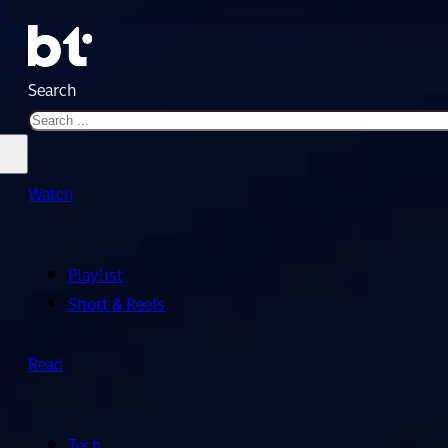
Search
Watch
Playlist
Short & Reels
Read
Tech