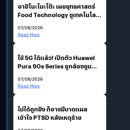
อายิโนะโมะโต๊ะ เผยยุทธศาสตร์
Food Technology ชูเทคโนโลยี
“AminoScience” เจาะอินไซต์ผู้
07/08/2026
บริโภคและ B2B
Read More
ใช้ 5G ได้แล้ว! เปิดตัว Huawei
Pura 90s Series ชูกล้องซูม
200 MP ในรุ่นท็อป
07/08/2026
Read More
ไม่ได้ถูกยิง ก็อาจมีบาดแผล
เข้าใจ PTSD หลังเหตุร้าย