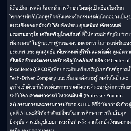
นี่ถือเป็นการพลิกโฉมหน้าการศึกษา โดยมุ่งเป้าเชื่อมโยงโลก
วิชาการเข้ากับโลกธุรกิจจริงและนวัตกรรมระดับโลกอย่างเป็นรู
ธรรม ซึ่งสอดคล้องกับวิสัยทัศน์ของ
คุณธนินท์ เจียรวนนท์
ประธานอาวุโส เครือเจริญโภคภัณฑ์
ที่ให้ความสำคัญกับ “การ
พัฒนาคน” ในฐานะรากฐานของความสามารถในการแข่งขันขอ
ประเทศ และ
คุณศุภชัย เจียรวนนท์ ผู้ริเริ่มและก่อตั้ง ศูนย์คว
เป็นเลิศด้านนวัตกรรมเครือเจริญโภคภัณฑ์
หรือ CP Center of
Excellence (CP COE)
เพื่อยกระดับเครือเจริญโภคภัณฑ์สู่การเป
Tech-Driven Company และเชื่อมองค์ความรู้ เทคโนโลยี และ
ธุรกิจเข้าด้วยกันในระดับสากล รวมถึงแนวคิดของผู้นำการศึกษ
ระดับโลก
ศาสตราจารย์ โหยวหมิน สี (Professor Youmin
Xi) กรรมการและกรรมการบริหาร XJTLU
ที่ชี้ว่าโลกกำลังก้าวสู
ยุคที่ AI และดิจิทัลกำลังเปลี่ยนโฉมการศึกษา การเรียนในยุค
ปัจจุบัน ควรเป็นรูปแบบการลงมือทำจริง จากโจทย์จริงของภาค
ธุรกิจและอุตสาหกรรม