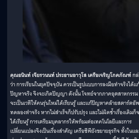
คุณธนินท์ เจียรวนนท์ ประธานอาวุโส เครือเจริญโภคภัณฑ์
กล่
ว่า การเรียนในยุคปัจจุบัน ควรเป็นรูปแบบการลงมือทำจริงได้แก
ปัญหาจริง จึงจะเกิดปัญญา ดังนั้น โจทย์จากภาคอุตสาหกรรม
จะเป็นเวทีให้คนรุ่นใหม่ได้เรียนรู้ และแก้ปัญหาคล้ายสตาร์ตอั
ทดลองทำจริง หากไม่สำเร็จก็ปรับปรุง และไม่ผิดซ้ำเรื่องเดิมก็
ได้เรียนรู้ การเตรียมบุคลากรให้พร้อมต่อเทคโนโลยีและการ
เปลี่ยนแปลงจึงเป็นเรื่องสำคัญ เครือซีพียังขยายธุรกิจ ทั้งในแล