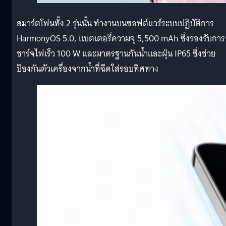
สมาร์ตโฟนทั้ง 2 รุ่นนั้น ทำงานบนซอฟต์แวร์ระบบปฏิบัติการ
HarmonyOS 5.0, แบตเตอรี่ความจุ 5,500 mAh ซึ่งรองรับการ
ชาร์จไฟเร็ว 100 W และมาตรฐานกันน้ำและฝุ่น IP65 ซึ่งช่วย
ป้องกันตัวเครื่องจากน้ำที่ฉีดใส่รอบทิศทาง