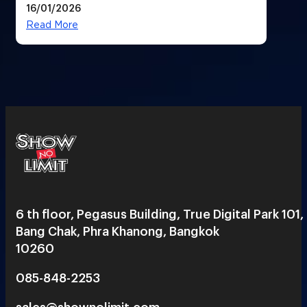
16/01/2026
ได้ 53,000 ล้านบาท
Read More
6 th floor, Pegasus Building, True Digital Park 101,
Bang Chak, Phra Khanong, Bangkok
10260
085-848-2253
sales@shownolimit.com