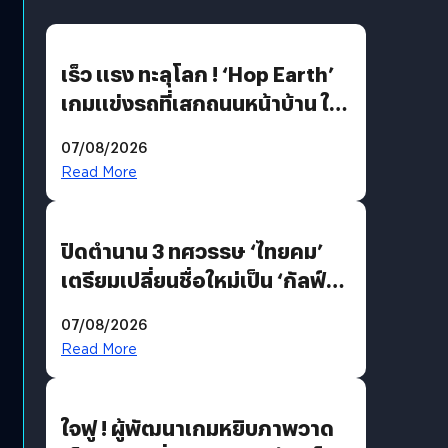
เร็ว แรง ทะลุโลก ! ‘Hop Earth’
เกมแข่งรถที่เสกถนนหน้าบ้าน ให้
เป็นสนามแข่ง
07/08/2026
Read More
ปิดตำนาน 3 ทศวรรษ ‘ไทยคม’
เตรียมเปลี่ยนชื่อใหม่เป็น ‘กัลฟ์
สเปซ เทคโนโลยี’ ลุยธุรกิจ
07/08/2026
อวกาศเต็มสูบ
Read More
ใจฟู ! ผู้พัฒนาเกมหยิบภาพวาด