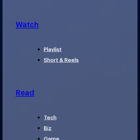
Watch
Playlist
Short & Reels
Read
Tech
Biz
Game