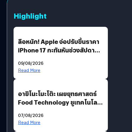
Highlight
ลือหนัก! Apple จ่อปรับขึ้นราคา
iPhone 17 กะทันหันช่วงสัปดาห์ที่
10 สิงหาคมนี้
09/08/2026
Read More
อายิโนะโมะโต๊ะ เผยยุทธศาสตร์
Food Technology ชูเทคโนโลยี
“AminoScience” เจาะอินไซต์ผู้
07/08/2026
บริโภคและ B2B
Read More