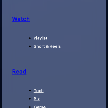
Watch
Playlist
Short & Reels
Read
Tech
Biz
Game