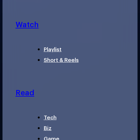
Watch
Playlist
Short & Reels
Read
Tech
Biz
Game