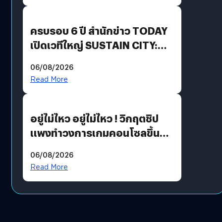
Growth Engine พร้อมจ่าย
ปันผล 0.10 บาท/หุ้น
ครบรอบ 6 ปี สำนักข่าว TODAY
เปิดเวทีใหญ่ SUSTAIN CITY:
THE GREEN TRANSITION ถก
06/08/2026
แนวทางปรับตัวสู่เศรษฐกิจสี
Read More
เขียวอย่างยั่งยืน
อยู่ไม่ไหว อยู่ไม่ไหว ! วิกฤตชิป
แพงทำวงการเกมคอนโซลขึ้น
ราคายับ แบบนี้เกมเมอร์อยู่ยังไง
06/08/2026
?
Read More