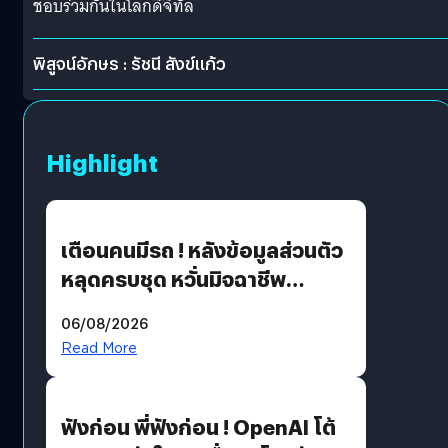
ชอบร่วมกันในโลกดิจิทัล
พิสูจน์อักษร : รัชนี สังข์แก้ว
Highlight
เตือนคนมีรถ ! หลังข้อมูลส่วนตัว
หลุดครบชุด หวั่นมิจฉาชีพ
สวมรอย ล่าสุดพบแล้วเกิดจาก
06/08/2026
รหัสผ่านหลุด ไม่ใช่แฮกเกอร์
Read More
ฟังก่อน พี่ฟังก่อน ! OpenAI โต้