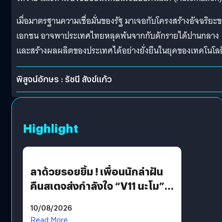
เมื่อมาตรฐานความเชื่อมั่นของรัฐ มาเจอกับโครงสร้างอัจฉริยะ
เอกชน อาจพาประเทศไทยหลุดพ้นจากกับดักรายได้ปานกลาง
และสร้างผลผลิตของประเทศได้อย่างยั่งยืนในยุคของเทคโนโลย
พิสูจน์อักษร : รัชนี สังข์แก้ว
Highlight
ลาด้วยรอยยิ้ม ! เพื่อนนักล่าฝัน
คืนสเตจส่งกำลังใจ “V11 นะโม”
ยุติฝันสัปดาห์ที่ 9 ท่ามกลางความ
10/08/2026
รักแน่นฮอลล์
Read More