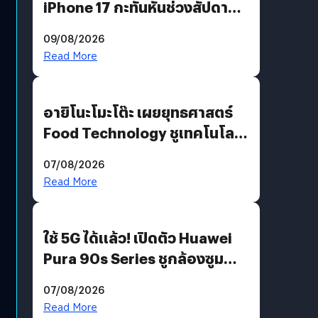
iPhone 17 กะทันหันช่วงสัปดาห์ที่
10 สิงหาคมนี้
09/08/2026
Read More
อายิโนะโมะโต๊ะ เผยยุทธศาสตร์
Food Technology ชูเทคโนโลยี
“AminoScience” เจาะอินไซต์ผู้
07/08/2026
บริโภคและ B2B
Read More
ใช้ 5G ได้แล้ว! เปิดตัว Huawei
Pura 90s Series ชูกล้องซูม
200 MP ในรุ่นท็อป
07/08/2026
Read More