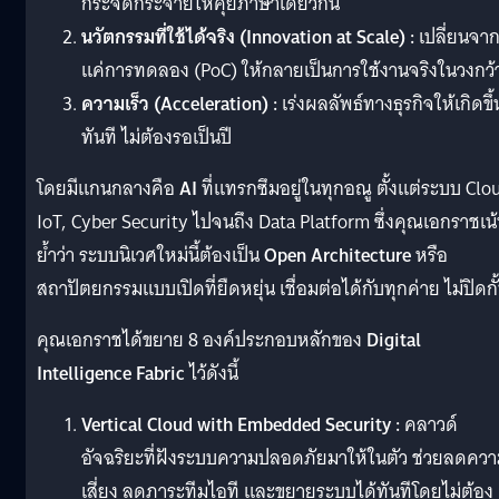
กระจัดกระจายให้คุยภาษาเดียวกัน
นวัตกรรมที่ใช้ได้จริง (Innovation at Scale) :
เปลี่ยนจา
แค่การทดลอง (PoC) ให้กลายเป็นการใช้งานจริงในวงกว้
ความเร็ว (Acceleration) :
เร่งผลลัพธ์ทางธุรกิจให้เกิดขึ้
ทันที ไม่ต้องรอเป็นปี
โดยมีแกนกลางคือ
AI
ที่แทรกซึมอยู่ในทุกอณู ตั้งแต่ระบบ Clo
IoT, Cyber Security ไปจนถึง Data Platform ซึ่งคุณเอกราชเน
ย้ำว่า ระบบนิเวศใหม่นี้ต้องเป็น
Open Architecture
หรือ
สถาปัตยกรรมแบบเปิดที่ยืดหยุ่น เชื่อมต่อได้กับทุกค่าย ไม่ปิดกั
คุณเอกราชได้ขยาย 8 องค์ประกอบหลักของ
Digital
Intelligence Fabric
ไว้ดังนี้
Vertical Cloud with Embedded Security :
คลาวด์
อัจฉริยะที่ฝังระบบความปลอดภัยมาให้ในตัว ช่วยลดคว
เสี่ยง ลดภาระทีมไอที และขยายระบบได้ทันทีโดยไม่ต้อง