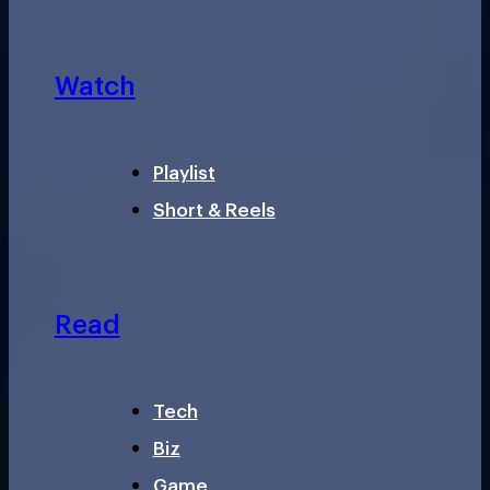
Watch
Playlist
Short & Reels
Read
Tech
Biz
Game