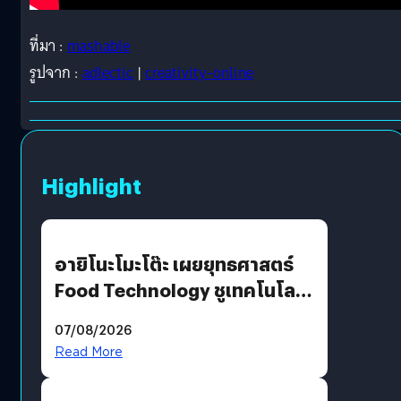
ที่มา :
mashable
รูปจาก :
adlectic
|
creativity-online
Highlight
อายิโนะโมะโต๊ะ เผยยุทธศาสตร์
Food Technology ชูเทคโนโลยี
“AminoScience” เจาะอินไซต์ผู้
07/08/2026
บริโภคและ B2B
Read More